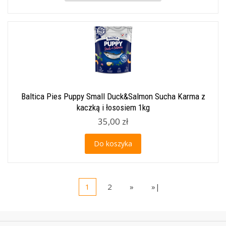
Baltica Pies Puppy Small Duck&Salmon Sucha Karma z
kaczką i łososiem 1kg
35,00 zł
Do koszyka
1
2
»
»|