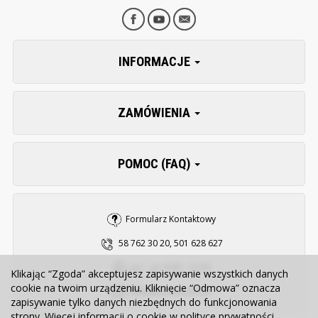
INFORMACJE
ZAMÓWIENIA
POMOC (FAQ)
Formularz Kontaktowy
58 762 30 20, 501 628 627
pn. - pt. 8:00 - 15:30
Klikając “Zgoda” akceptujesz zapisywanie wszystkich danych
cookie na twoim urządzeniu. Kliknięcie “Odmowa” oznacza
sklep@zooserwis.pl
zapisywanie tylko danych niezbędnych do funkcjonowania
strony. Więcej informacji o cookie w
polityce prywatności
.