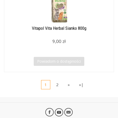
Vitapol Vita Herbal Sianko 800g
9,00 zł
Powiadom o dostępności
1
2
»
»|