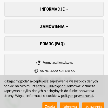
INFORMACJE
ZAMÓWIENIA
POMOC (FAQ)
Formularz Kontaktowy
58 762 30 20, 501 628 627
pn. - pt. 8:00 - 15:30
Klikając “Zgoda” akceptujesz zapisywanie wszystkich danych
cookie na twoim urządzeniu. Kliknięcie “Odmowa” oznacza
sklep@zooserwis.pl
zapisywanie tylko danych niezbędnych do funkcjonowania
strony. Więcej informacji o cookie w
polityce prywatności
.
Zgoda
Odmowa
Ustawienia