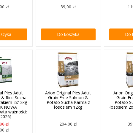
00 zł
39,00 zł
11
oszyka
Do koszyka
Do 
al Pies Adult
Arion Original Pies Adult
Arion Orig
n & Rice Sucha
Grain Free Salmon &
Grain F
zakiem 2x12kg
Potato Sucha Karma z
Potato S
AK NOWA
łososiem 12kg
łososiem 2
ata ważności:
.2026]
00 zł
204,00 zł
39
00 zł