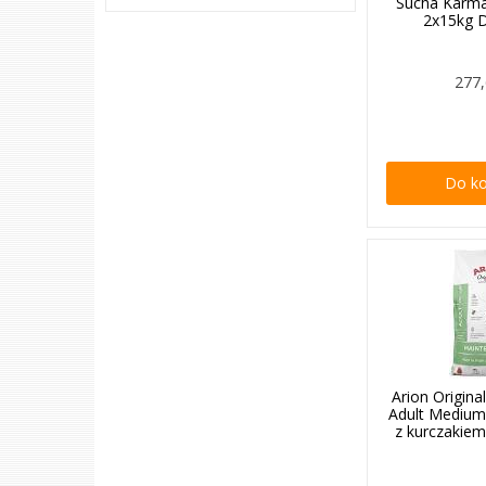
Sucha Karma
2x15kg
277,
Do k
Arion Origin
Adult Mediu
z kurczakiem