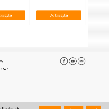
koszyka
Do koszyka
wy
28 627
tylko danych