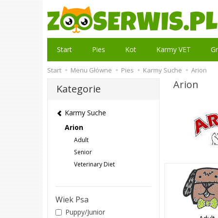
Start
Pies
Kot
Karmy VET
Gr
Start
Menu Główne
Pies
Karmy Suche
Arion
Arion
Kategorie
Karmy Suche
Arion
Adult
Senior
Veterinary Diet
Wiek Psa
Puppy/Junior