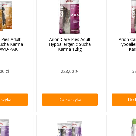
 Pies Adult
Arion Care Pies Adult
Arion Ca
Sucha Karma
Hypoallergenic Sucha
Hypoalle
 DWU-PAK
Karma 12kg
Kar
00 zł
228,00 zł
57
oszyka
Do koszyka
Do 