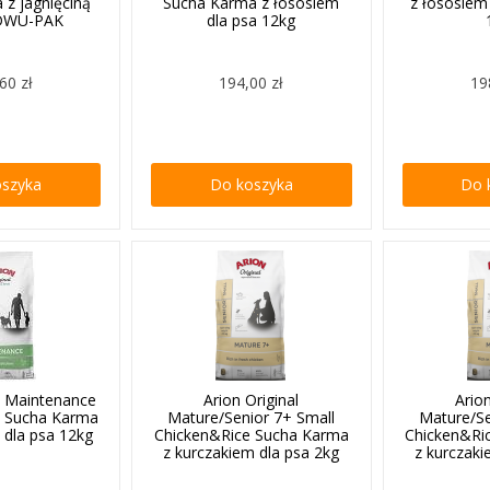
 z jagnięciną
Sucha Karma z łososiem
z łososiem
 DWU-PAK
dla psa 12kg
60 zł
194,00 zł
19
oszyka
Do koszyka
Do 
al Maintenance
Arion Original
Arion
m Sucha Karma
Mature/Senior 7+ Small
Mature/Se
 dla psa 12kg
Chicken&Rice Sucha Karma
Chicken&Ri
z kurczakiem dla psa 2kg
z kurczaki