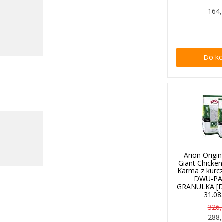
164,
Do k
Arion Origin
Giant Chicke
Karma z kurc
DWU-P
GRANULKA [D
31.08
326,
288,