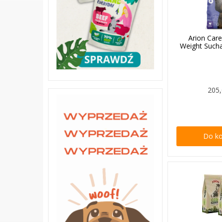
Arion Care
Weight Such
205,
Do k