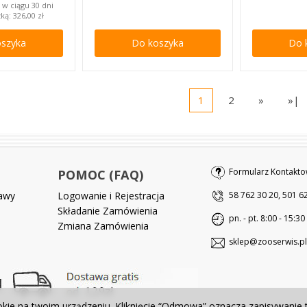
 w ciągu 30 dni
żką:
326,00 zł
oszyka
Do koszyka
Do 
1
2
»
»|
Formularz Kontakto
POMOC (FAQ)
tawy
Logowanie i Rejestracja
58 762 30 20, 501 6
Składanie Zamówienia
pn. - pt. 8:00 - 15:30
Zmiana Zamówienia
sklep@zooserwis.pl
okie na twoim urządzeniu. Kliknięcie “Odmowa” oznacza zapisywanie 