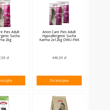
re Pies Adult
Arion Care Pies Adult
rgenic Sucha
Hypoallergenic Sucha
ma 2kg
Karma 2x12kg DWU-PAK
,00 zł
446,00 zł
koszyka
Do koszyka