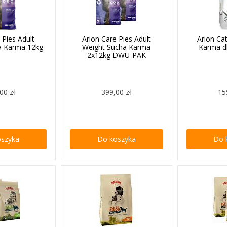
 Pies Adult
Arion Care Pies Adult
Arion Ca
a Karma 12kg
Weight Sucha Karma
Karma d
2x12kg DWU-PAK
00 zł
399,00 zł
15
oszyka
Do koszyka
Do 