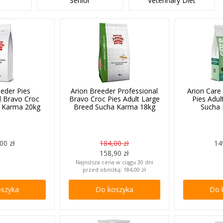
Senior
Veterinary Diet
eeder Pies
Arion Breeder Professional
Arion Care
l Bravo Croc
Bravo Croc Pies Adult Large
Pies Adul
a Karma 20kg
Breed Sucha Karma 18kg
Sucha
00 zł
184,00 zł
14
158,90 zł
Najniższa cena w ciągu 30 dni
przed obniżką:
184,00 zł
oszyka
Do koszyka
Do 