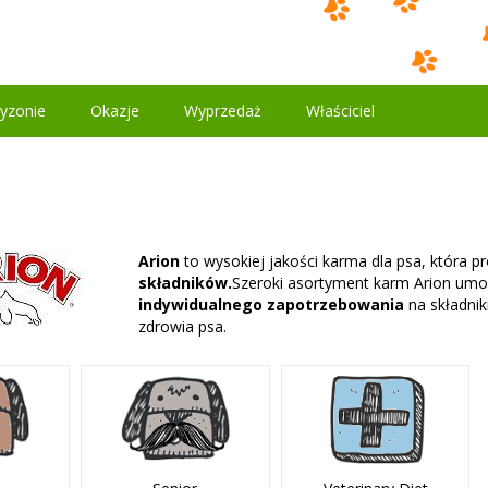
yzonie
Okazje
Wyprzedaż
Właściciel
Arion
to wysokiej jakości karma dla psa, która 
składników.
Szeroki asortyment karm Arion umo
indywidualnego zapotrzebowania
na składnik
zdrowia psa.