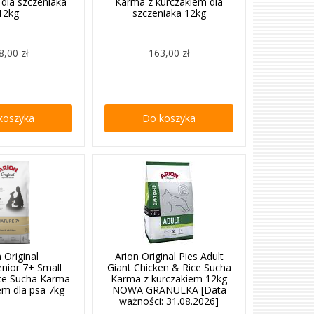
 dla szczeniaka
Karma z kurczakiem dla
12kg
szczeniaka 12kg
8,00 zł
163,00 zł
koszyka
Do koszyka
 Original
Arion Original Pies Adult
nior 7+ Small
Giant Chicken & Rice Sucha
ce Sucha Karma
Karma z kurczakiem 12kg
em dla psa 7kg
NOWA GRANULKA [Data
ważności: 31.08.2026]