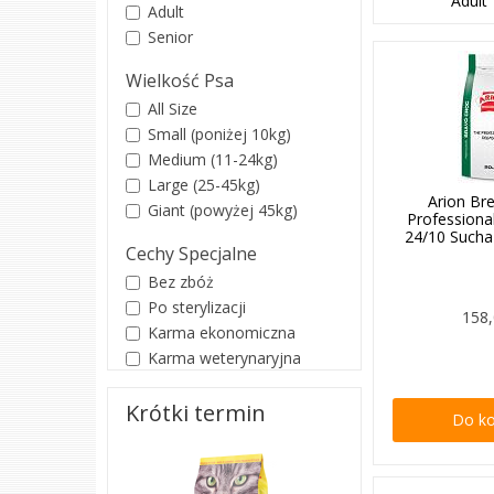
Adult
Adult
Senior
Wielkość Psa
All Size
Small (poniżej 10kg)
Medium (11-24kg)
Large (25-45kg)
Arion Br
Giant (powyżej 45kg)
Professiona
24/10 Such
Cechy Specjalne
Bez zbóż
Po sterylizacji
158,
Karma ekonomiczna
Karma weterynaryjna
Krótki termin
Do k