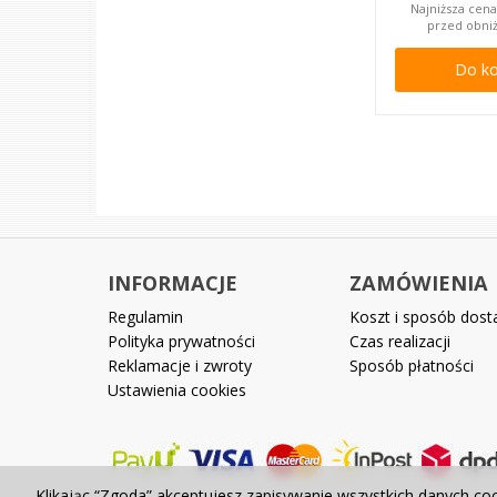
Najniższa cena
przed obni
Do k
INFORMACJE
ZAMÓWIENIA
Regulamin
Koszt i sposób dos
Polityka prywatności
Czas realizacji
Reklamacje i zwroty
Sposób płatności
Ustawienia cookies
Klikając “Zgoda” akceptujesz zapisywanie wszystkich danych co