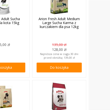
t Adult Sucha
Arion Fresh Adult Medium
la kota 15kg
Large Sucha Karma z
kurczakiem dla psa 12kg
5,00 zł
139,00 zł
128,00 zł
Najniższa cena w ciągu 30 dni
przed obniżką:
139,00 zł
koszyka
Do koszyka