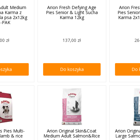
 Adult Medium
Arion Fresh Defying Age
Arion Fre
ha Karma z
Pies Senior & Light Sucha
Pies Senio
la psa 2x12kg
Karma 12kg
Karma 2x
-PAK
00 zł
137,00 zł
26
oszyka
Do koszyka
Do 
s Pies Multi-
Arion Original Skin&Coat
Arion Origi
 lamb & rice
Medium Adult Salmon&Rice
Large Salm