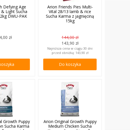
sh Defying Age
Arion Friends Pies Multi-
r & Light Sucha
Vital 28/13 lamb & rice
12kg DWU-PAK
Sucha Karma z jagnięciną
15kg
4,00 zł
144,00 zł
143,90 zł
Najniższa cena w ciągu 30 dni
przed obniżką:
143,90 zł
koszyka
Do koszyka
nal Growth Puppy
Arion Original Growth Puppy
on Sucha Karma
Medium Chicken Sucha