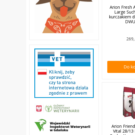
Arion Fresh
Large Suc
kurczakiem d
DWU
269,
Do k
Arion Friend
Vital 28/13