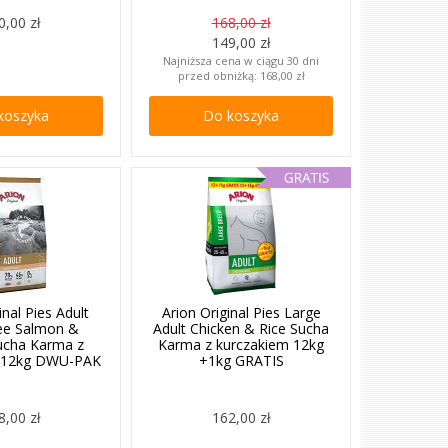
0,00 zł
168,00 zł
149,00 zł
Najniższa cena w ciągu 30 dni
przed obniżką:
168,00 zł
koszyka
Do koszyka
inal Pies Adult
Arion Original Pies Large
ree Salmon &
Adult Chicken & Rice Sucha
ucha Karma z
Karma z kurczakiem 12kg
x12kg DWU-PAK
+1kg GRATIS
8,00 zł
162,00 zł