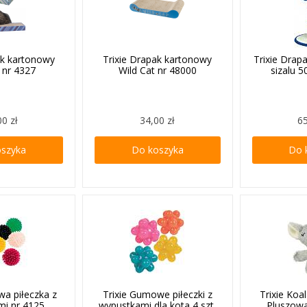
ak kartonowy
Trixie Drapak kartonowy
Trixie Drap
 nr 4327
Wild Cat nr 48000
sizalu 
00 zł
34,00 zł
65
oszyka
Do koszyka
Do 
wa piłeczka z
Trixie Gumowe piłeczki z
Trixie Koa
mi nr 4125
wypustkami dla kota 4 szt.
Pluszow