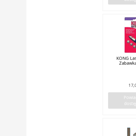
KONG Las
Zabawka
17,
Powi
dostę