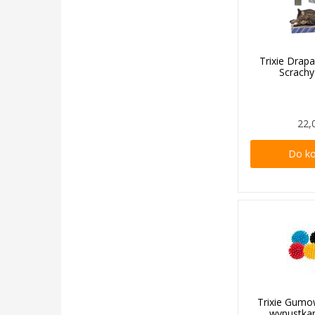
Trixie Drap
Scrachy
22,
Do k
Trixie Gumo
wypustka