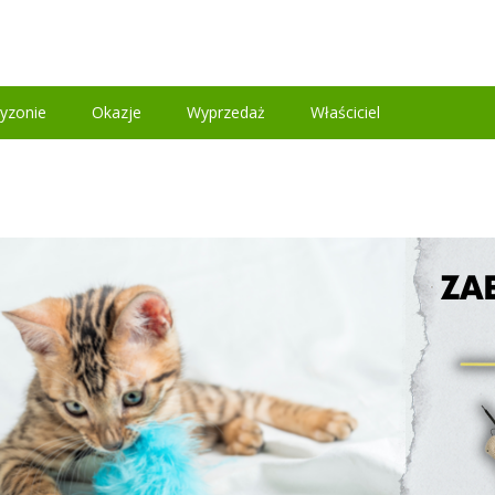
yzonie
Okazje
Wyprzedaż
Właściciel