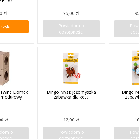
ZEDAŻ
0 zł
95,00 zł
95
Powiadom o
Pow
oszyka
dostępności
dos
s Twins Domek
Dingo Mysz Jeżomyszka
Dingo M
y modułowy
zabawka dla kota
zabawk
00 zł
12,00 zł
16
adom o
Powiadom o
Pow
pności
dostępności
dos