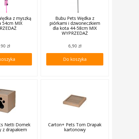
Wędka z myszką
Bubu Pets Wędka z
ta 54cm MIX
piórkami i dzwoneczkiem
RZEDAŻ
dla kota 44-58cm MIX
WYPRZEDAŻ
,90 zł
6,90 zł
koszyka
Do koszyka
ts Netti Domek
Carton+ Pets Tom Drapak
y z drapakiem
kartonowy