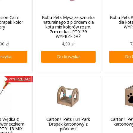
ision Cairo
Bubu Pets Mysz ze sznurka
Bubu Pets 
drapak kolor
naturalnego z piórkiem dla
dla ko
ary
kota mix kolorów rozm.
WYP
7cm nr kat. PT0139
WYPRZEDAŻ
00 zł
4,90 zł
7
oszyka
Do koszyka
Do 
s Wędka z
Carton+ Pets Fun Park
Carton+ Pe
dzwoneczkiem
Drapak kartonowy z
kartonow
r PT0118 MIX
piórkami