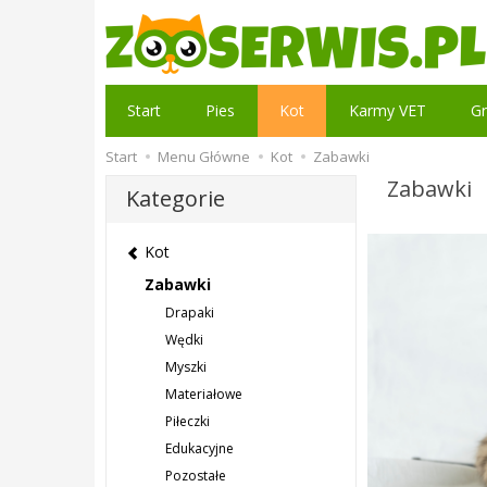
Start
Pies
Kot
Karmy VET
Gr
Start
Menu Główne
Kot
Zabawki
Zabawki
Kategorie
Kot
Zabawki
Drapaki
Wędki
Myszki
Materiałowe
Piłeczki
Edukacyjne
Pozostałe