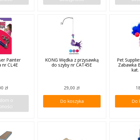
er Painter
KONG Wędka z przysawką
Pet Suppli
 nr CL4E
do szyby nr CAT45E
Zabawka B
kat
00 zł
29,00 zł
18
adom o
Do koszyka
Do 
pności