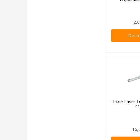
2,0
Do k
Trixie Laser 
4
16,