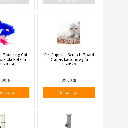
es Bouncing Cat
Pet Supplies Scratch Board
oa dla kota nr
Drapak kartonowy nr
. PS0004
PS0628
,00 zł
39,00 zł
koszyka
Do koszyka