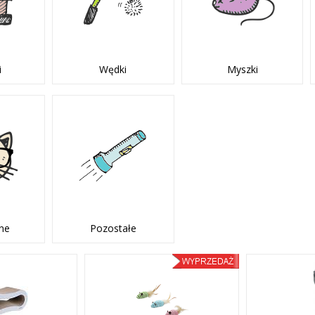
i
Wędki
Myszki
ne
Pozostałe