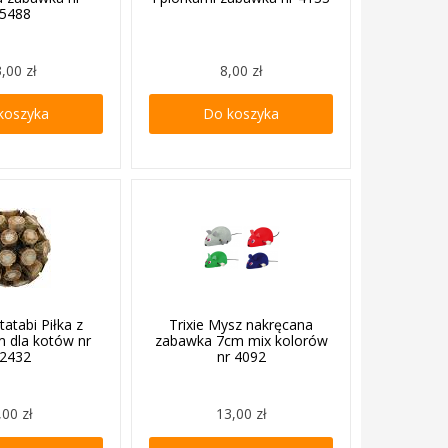
5488
,00 zł
8,00 zł
koszyka
Do koszyka
tatabi Piłka z
Trixie Mysz nakręcana
 dla kotów nr
zabawka 7cm mix kolorów
2432
nr 4092
,00 zł
13,00 zł