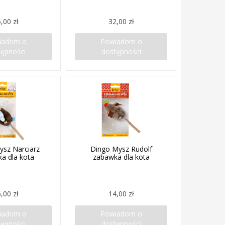
,00 zł
32,00 zł
iadom o
Powiadom o
tępności
dostępności
ysz Narciarz
Dingo Mysz Rudolf
a dla kota
zabawka dla kota
,00 zł
14,00 zł
iadom o
Powiadom o
tępności
dostępności