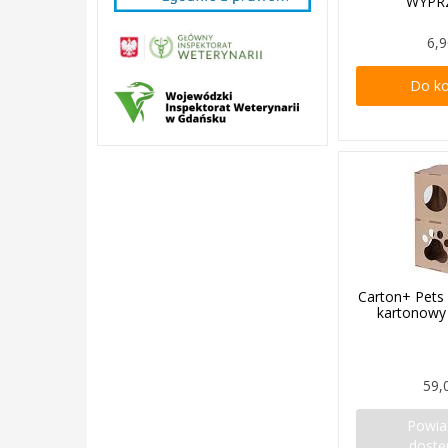
WYPR
6,9
Do k
Carton+ Pet
kartonow
59,
Powi
dostę