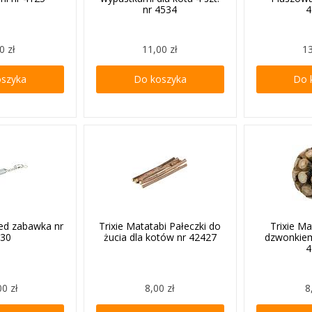
nr 4534
4
0 zł
11,00 zł
13
oszyka
Do koszyka
Do 
Led zabawka nr
Trixie Matatabi Pałeczki do
Trixie Ma
130
żucia dla kotów nr 42427
dzwonkiem
4
00 zł
8,00 zł
8