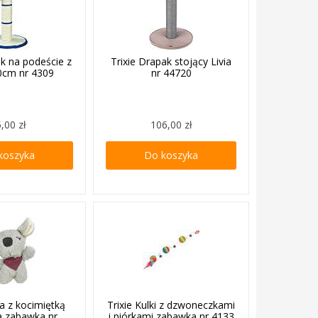
ak na podeście z
Trixie Drapak stojący Livia
50cm nr 4309
nr 44720
,00 zł
106,00 zł
koszyka
Do koszyka
la z kocimiętką
Trixie Kulki z dzwoneczkami
a zabawka nr
i piórkami zabawka nr 4133