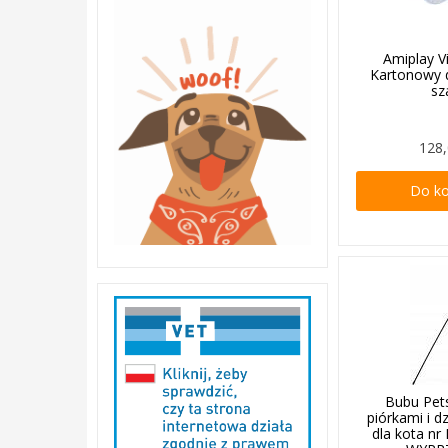
Amiplay V
Kartonowy 
sz
128,
Do k
Bubu Pet
piórkami i 
dla kota n