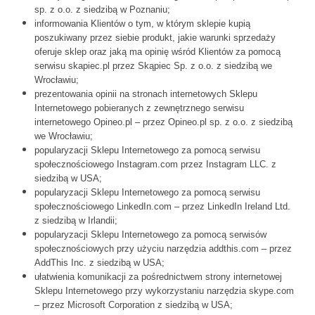
sp. z o.o. z siedzibą w Poznaniu;
informowania Klientów o tym, w którym sklepie kupią
poszukiwany przez siebie produkt, jakie warunki sprzedaży
oferuje sklep oraz jaką ma opinię wśród Klientów za pomocą
serwisu skapiec.pl przez Skąpiec Sp. z o.o. z siedzibą we
Wrocławiu;
prezentowania opinii na stronach internetowych Sklepu
Internetowego pobieranych z zewnętrznego serwisu
internetowego Opineo.pl – przez Opineo.pl sp. z o.o. z siedzibą
we Wrocławiu;
popularyzacji Sklepu Internetowego za pomocą serwisu
społecznościowego Instagram.com przez Instagram LLC. z
siedzibą w USA;
popularyzacji Sklepu Internetowego za pomocą serwisu
społecznościowego LinkedIn.com – przez LinkedIn Ireland Ltd.
z siedzibą w Irlandii;
popularyzacji Sklepu Internetowego za pomocą serwisów
społecznościowych przy użyciu narzędzia addthis.com – przez
AddThis Inc. z siedzibą w USA;
ułatwienia komunikacji za pośrednictwem strony internetowej
Sklepu Internetowego przy wykorzystaniu narzędzia skype.com
– przez Microsoft Corporation z siedzibą w USA;