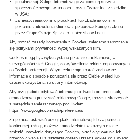
popularyzacji Sklepu Internetowego za pomocą serwisu
społecznościowego twitter.com – przez Twitter Inc. z siedzibą
w USA;
zamieszczania opinii o produktach lub zbadania opinii o
poziomie zadowolenia klientów z przeprowadzonego zakupu –
przez Grupa Okazje Sp. z o.o. z siedzibą w Łodzi.
Aby poznać zasady korzystania z Cookies, zalecamy zapoznanie
się politykami prywatności wyżej wskazanych firm.
Cookies mogą być wykorzystane przez sieci reklamowe, w
szczególności sieć Google, do wyświetlenia reklam dopasowanych
do Twoich preferencji. W tym celu mogą zostać zachowane
informacje o sposobie poruszania się przez Ciebie w sieci lub
czasie skorzystania ze strony internetowej.
Aby przeglądać i edytować informacje o Twoich preferencjach,
gromadzonych przez sieć reklamową Google, możesz skorzystać
z narzędzia zamieszczonego pod linkiem
https://www.google.com/ads/preferences/.
Za pomocą ustawień przeglądarki internetowej lub za pomocą
konfiguracji usługi, możesz samodzielnie i w każdym czasie
zmienić ustawienia dotyczące Cookies, określając warunki ich
przechowywania i uzyskiwania dostępu przez Cookies do Twojego