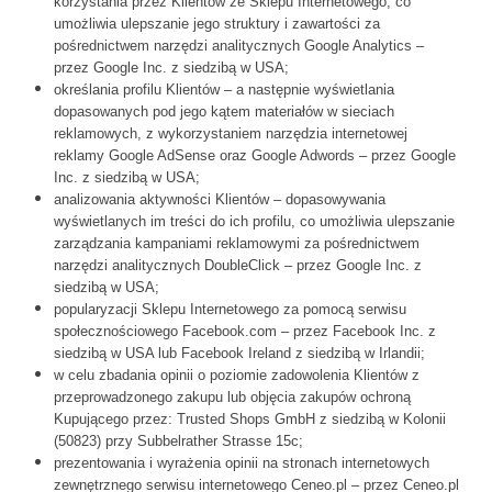
korzystania przez Klientów ze Sklepu Internetowego, co
umożliwia ulepszanie jego struktury i zawartości za
pośrednictwem narzędzi analitycznych Google Analytics –
przez Google Inc. z siedzibą w USA;
określania profilu Klientów – a następnie wyświetlania
dopasowanych pod jego kątem materiałów w sieciach
reklamowych, z wykorzystaniem narzędzia internetowej
reklamy Google AdSense oraz Google Adwords – przez Google
Inc. z siedzibą w USA;
analizowania aktywności Klientów – dopasowywania
wyświetlanych im treści do ich profilu, co umożliwia ulepszanie
zarządzania kampaniami reklamowymi za pośrednictwem
narzędzi analitycznych DoubleClick – przez Google Inc. z
siedzibą w USA;
popularyzacji Sklepu Internetowego za pomocą serwisu
społecznościowego Facebook.com – przez Facebook Inc. z
siedzibą w USA lub Facebook Ireland z siedzibą w Irlandii;
w celu zbadania opinii o poziomie zadowolenia Klientów z
przeprowadzonego zakupu lub objęcia zakupów ochroną
Kupującego przez: Trusted Shops GmbH z siedzibą w Kolonii
(50823) przy Subbelrather Strasse 15c;
prezentowania i wyrażenia opinii na stronach internetowych
zewnętrznego serwisu internetowego Ceneo.pl – przez Ceneo.pl