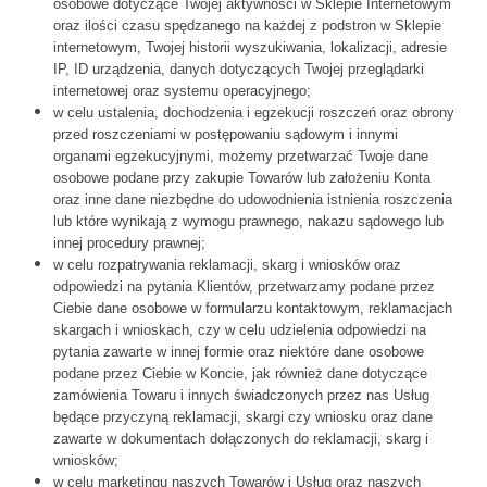
osobowe dotyczące Twojej aktywności w Sklepie Internetowym
oraz ilości czasu spędzanego na każdej z podstron w Sklepie
internetowym, Twojej historii wyszukiwania, lokalizacji, adresie
IP, ID urządzenia, danych dotyczących Twojej przeglądarki
internetowej oraz systemu operacyjnego;
w celu ustalenia, dochodzenia i egzekucji roszczeń oraz obrony
przed roszczeniami w postępowaniu sądowym i innymi
organami egzekucyjnymi, możemy przetwarzać Twoje dane
osobowe podane przy zakupie Towarów lub założeniu Konta
oraz inne dane niezbędne do udowodnienia istnienia roszczenia
lub które wynikają z wymogu prawnego, nakazu sądowego lub
innej procedury prawnej;
w celu rozpatrywania reklamacji, skarg i wniosków oraz
odpowiedzi na pytania Klientów, przetwarzamy podane przez
Ciebie dane osobowe w formularzu kontaktowym, reklamacjach
skargach i wnioskach, czy w celu udzielenia odpowiedzi na
pytania zawarte w innej formie oraz niektóre dane osobowe
podane przez Ciebie w Koncie, jak również dane dotyczące
zamówienia Towaru i innych świadczonych przez nas Usług
będące przyczyną reklamacji, skargi czy wniosku oraz dane
zawarte w dokumentach dołączonych do reklamacji, skarg i
wniosków;
w celu marketingu naszych Towarów i Usług oraz naszych