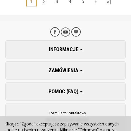
1
2
3
4
5
»
»|
INFORMACJE
ZAMÓWIENIA
POMOC (FAQ)
Formularz Kontaktowy
58 762 30 20, 501 628 627
Klikając “Zgoda” akceptujesz zapisywanie wszystkich danych
pn. - pt. 8:00 - 15:30
cookie na twoim urządzeniu. Kliknięcie “Odmowa” oznacza