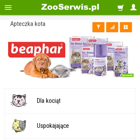
Apteczka kota
Dla kociąt
Uspokajające