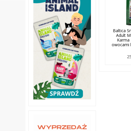
Baltica 
Adult 
Karma z
owocami l
25