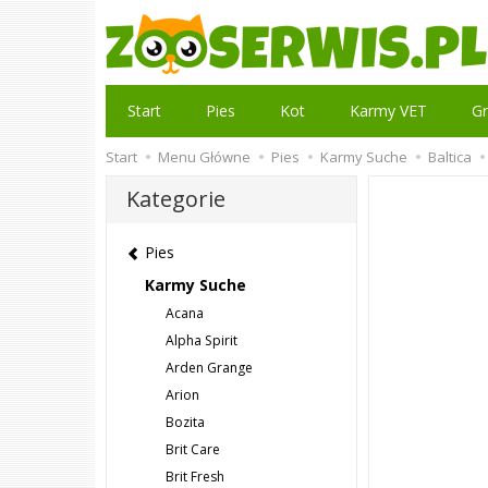
Start
Pies
Kot
Karmy VET
Gr
Start
Menu Główne
Pies
Karmy Suche
Baltica
Kategorie
Pies
Karmy Suche
Acana
Alpha Spirit
Arden Grange
Arion
Bozita
Brit Care
Brit Fresh