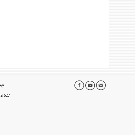
wy
28 627