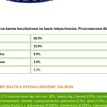
zna karma bezzbożowa na bazie mięsa łososia. Przeznaczona dl
28.0%
15.0%
lne
9.0%
owe
3.0%
1.2%
MY BALTICA HYPOALLERGENIC SALMON
,5 % (suszony łosoś bez ości min. 36%, świeży olej z łososia 9,5%), suszone
że browarniane, minerały, czarna porzeczka, pietruszka (2,5%), dynia (1,5%), 
 czystka (Cistus L.), glukozamina (0,030%), chondroityna (0,015%), mannool