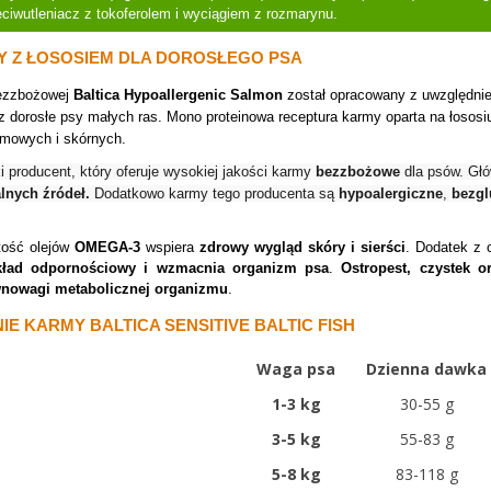
eciwutleniacz z tokoferolem i wyciągiem z rozmarynu.
Y Z ŁOSOSIEM DLA DOROSŁEGO PSA
ezzbożowej
Baltica Hypoallergenic Salmon
został opracowany z uwzględnie
 dorosłe psy małych ras. Mono proteinowa receptura karmy oparta na łososi
armowych i skórnych.
ki producent, który oferuje wysokiej jakości karmy
bezzbożowe
dla psów. Głó
lnych źródeł.
Dodatkowo karmy tego producenta są
hypoalergiczne
,
bezg
ość olejów
OMEGA-3
wspiera
zdrowy wygląd skóry i sierści
. Dodatek z 
ład odpornościowy i wzmacnia organizm psa
.
Ostropest, czystek o
wnowagi metabolicznej organizmu
.
IE KARMY
BALTICA SENSITIVE BALTIC FISH
Waga psa
Dzienna dawka
1-3 kg
30-55 g
3-5 kg
55-83 g
5-8 kg
83-118 g