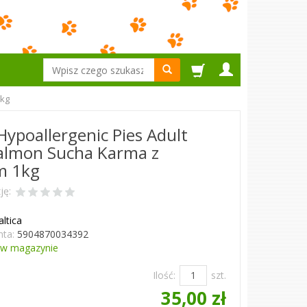
Wyszukaj
1kg
 Hypoallergenic Pies Adult
almon Sucha Karma z
m 1kg
ję:
altica
ta:
5904870034392
w magazynie
Ilość:
szt.
35,00 zł