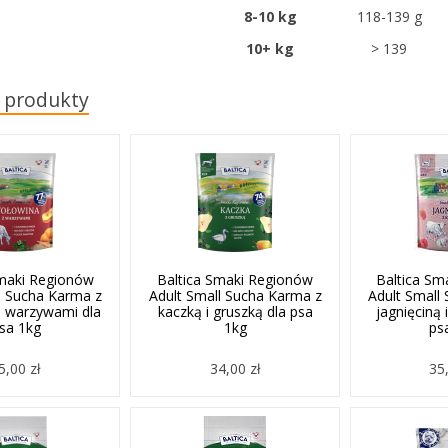
8-10 kg
118-139 g
10+ kg
> 139
 produkty
Smaki Regionów
Baltica Smaki Regionów
Baltica Sm
l Sucha Karma z
Adult Small Sucha Karma z
Adult Small
i warzywami dla
kaczką i gruszką dla psa
jagnięciną 
sa 1kg
1kg
ps
5,00 zł
34,00 zł
35,