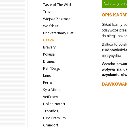
Naturalny prz
Taste of The Wild
Trovet
OPIS KARM
Wiejska Zagroda
Skład karmy b
Wolfsblut
odżywcze przez
Brit Veterinary Diet
do alergii pok
Baltica
Baltica to pols
Bravery
z odpowiedzia
Pokusa
pestycydów.
Divinus
Wysoka zawart
Fish4Dogs
wpływa na uk
uzyskaniu ró
Iams
Perro
DAWKOWAN
Syta Micha
VetExpert
Dolina Noteci
Tropidog
Euro Premium
Grandorf