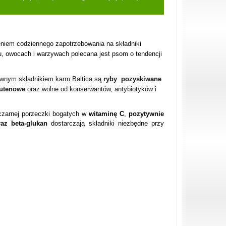
niem codziennego zapotrzebowania na składniki
u
, owocach i warzywach polecana jest psom o tendencji
wnym składnikiem karm Baltica są
ryby pozyskiwane
lutenowe
oraz wolne od konserwantów, antybiotyków i
czarnej porzeczki bogatych w
witaminę C
,
pozytywnie
raz beta-glukan
dostarczają składniki niezbędne przy