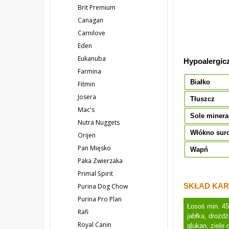
Brit Premium
Canagan
Carnilove
Eden
Eukanuba
Hypoalergic
Farmina
Białko
Fitmin
Josera
Tłuszcz
Mac's
Sole minera
Nutra Nuggets
Włókno sur
Orijen
Pan Mięsko
Wapń
Paka Zwierzaka
Primal Spirit
SKŁAD KAR
Purina Dog Chow
Purina Pro Plan
Łosoś min. 45
Rafi
jabłka, drożd
Royal Canin
glukan, ziele