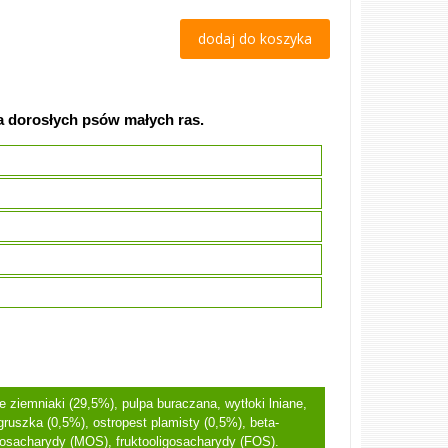
dodaj do koszyka
a dorosłych psów małych ras.
 ziemniaki (29,5%), pulpa buraczana, wytłoki lniane,
gruszka (0,5%), ostropest plamisty (0,5%), beta-
igosacharydy (MOS), fruktooligosacharydy (FOS).