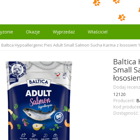
yzonie
Okazje
Wyprzedaż
Właściciel
Baltica Hypoallergenic Pies Adult Small Salmon Sucha Karma z łososiem 
Baltica
Small S
łososie
Dodaj recenz
12120
Producent:
B
Kod producen
Dostępność: