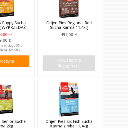
es Puppy Sucha
Orijen Pies Regional Red
g WYPRZEDAŻ
Sucha Karma 11.4kg
4,00 zł
497,00 zł
9,00 zł
na w ciągu 30 dni
niżką:
124,00 zł
Powiadom o
koszyka
dostępności
s Senior Sucha
Orijen Pies Six Fish Sucha
ma 2kg
Karma z rybą 11,4kg