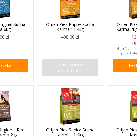
Original Sucha
Orijen Pies Puppy Sucha
Orijen Pi
a 6kg
Karma 11.4kg
Karma 2k
00 zł
408,00 zł
12
10
Najniższa ce
przed ob
Powiadom o
oszyka
Do 
dostępności
 Regional Red
Orijen Pies Senior Sucha
Orijen Pie
arma 2kg
Karma 11.4kg
Kar