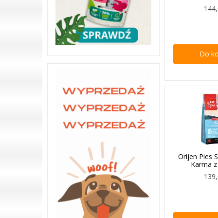
144,
Do k
Orijen Pies 
Karma z
139,