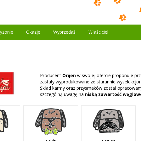
yzonie
Okazje
Wyprzedaż
Właściciel
Producent
Orijen
w swojej ofercie proponuje pr
zastały wyprodukowane ze starannie wyselekcjo
Skład karmy oraz przysmaków został opracowany
szczególną uwagę na
niską zawartość węglo