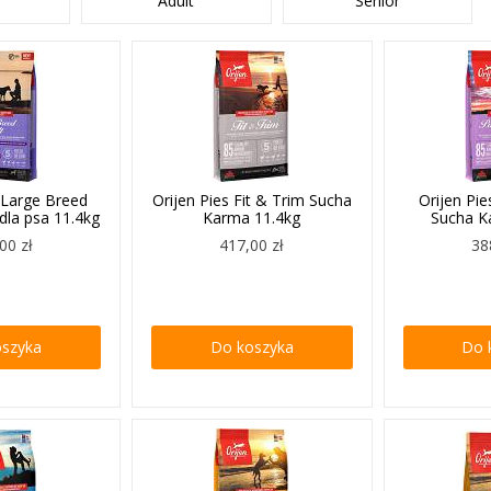
Adult
Senior
t Large Breed
Orijen Pies Fit & Trim Sucha
Orijen Pi
dla psa 11.4kg
Karma 11.4kg
Sucha K
00 zł
417,00 zł
38
oszyka
Do koszyka
Do 