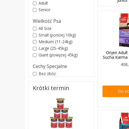
Junior
Adult
Senior
Wielkość Psa
All Size
Small (poniżej 10kg)
Medium (11-24kg)
Large (25-45kg)
Orijen Adul
Giant (powyżej 45kg)
Sucha Karma 
408,
Cechy Specjalne
Bez zbóż
Krótki termin
Do k