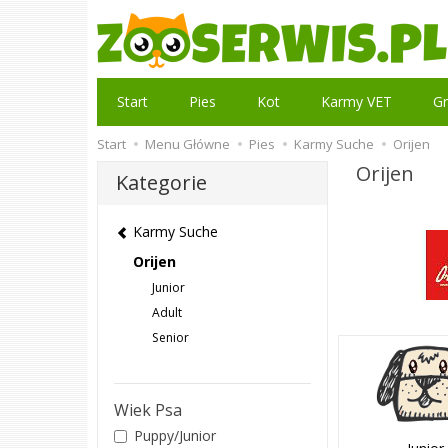
Start
Pies
Kot
Karmy VET
Gr
Start
Menu Główne
Pies
Karmy Suche
Orijen
Orijen
Kategorie
Karmy Suche
Orijen
Junior
Adult
Senior
Wiek Psa
Puppy/Junior