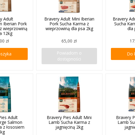
y Adult
Bravery Adult Mini Iberian
Bravery Ad
 Iberian Pork
Pork Sucha Karma z
Sucha Kar
z wieprzowiną
wieprzowiną dla psa 2kg
dla
sa 12kg
00 zł
65,00 zł
17
Powiadom o
oszyka
Do 
dostępności
Pies Adult
Bravery Pies Adult Mini
Bravery P
rge Salmon
Lamb Sucha Karma z
Lamb Su
a z łososiem
jagnięciną 2kg
jagni
2kg