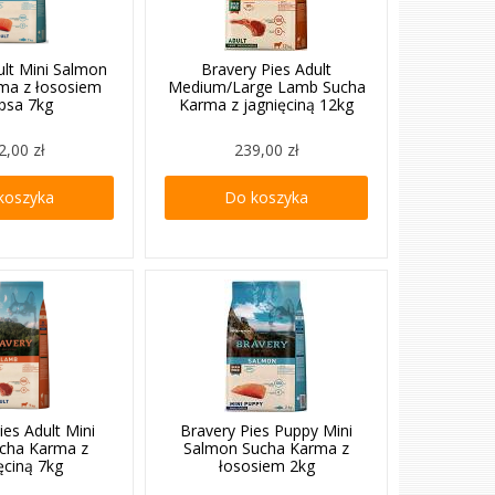
ult Mini Salmon
Bravery Pies Adult
ma z łososiem
Medium/Large Lamb Sucha
 psa 7kg
Karma z jagnięciną 12kg
2,00 zł
239,00 zł
koszyka
Do koszyka
ies Adult Mini
Bravery Pies Puppy Mini
cha Karma z
Salmon Sucha Karma z
ęciną 7kg
łososiem 2kg