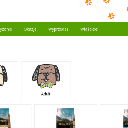
yzonie
Okazje
Wyprzedaż
Właściciel
Adult