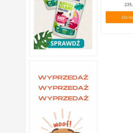
239,
Do k