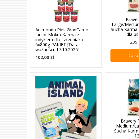
Braver
Large/Medium
Sucha Karma 
Animonda Pies GranCarno
dla p
Junior Mokra Karma z
indykiem dla szczeniaka
239,
6x800g PAKIET [Data
ważności: 17.10.2026]
Do k
102,00 zł
Bravery 
Medium/La
Sucha Karm
1