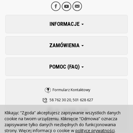
INFORMACJE
ZAMÓWIENIA
POMOC (FAQ)
Formularz Kontaktowy
58 762 30 20, 501 628 627
pn. - pt. 8:00 - 15:30
Klikając “Zgoda” akceptujesz zapisywanie wszystkich danych
cookie na twoim urządzeniu. Kliknięcie “Odmowa” oznacza
sklep@zooserwis.pl
zapisywanie tylko danych niezbędnych do funkcjonowania
strony. Więcej informacji o cookie w
polityce prywatności
.