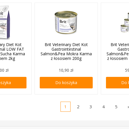
nary Diet Kot
Brit Veterinary Diet Kot
Brit Veter
tinal LOW FAT
Gastrointestinal
Gastro
 Sucha Karma
Salmon&Pea Mokra Karma
Salmon&Pe
ziem 2kg
z łososiem 200g
z łososiem
00 zł
10,90 zł
59
oszyka
Do koszyka
Do 
1
2
3
4
5