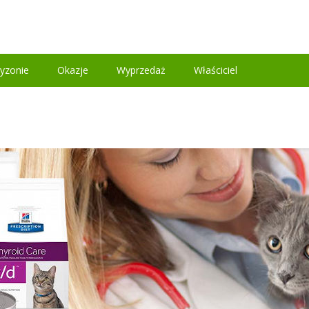
yzonie
Okazje
Wyprzedaż
Właściciel