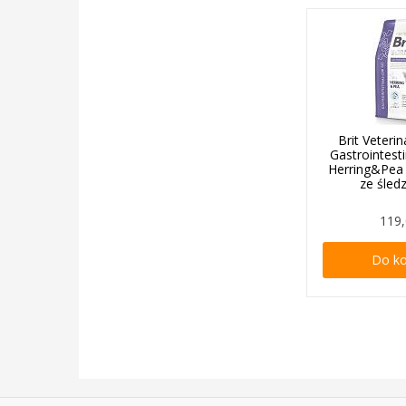
Brit Veteri
Gastrointes
Herring&Pea
ze śled
119,
Do k