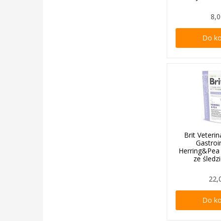
8,0
Do k
Brit Veteri
Gastroi
Herring&Pea
ze śled
22,
Do k