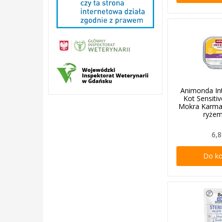
Animonda In
Kot Sensitiv
Mokra Karma 
ryże
6,8
Do k