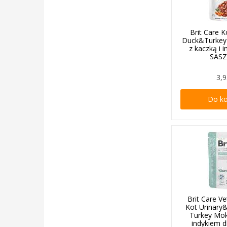
Brit Care K
Duck&Turkey
z kaczką i 
SAS
3,9
Do k
Brit Care Ve
Kot Urinary&
Turkey Mo
indykiem d