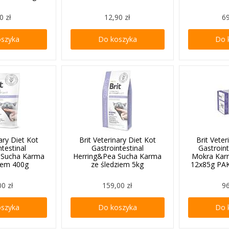
0 zł
12,90 zł
69
oszyka
Do koszyka
Do 
nary Diet Kot
Brit Veterinary Diet Kot
Brit Veter
ntestinal
Gastrointestinal
Gastroin
 Sucha Karma
Herring&Pea Sucha Karma
Mokra Karm
ziem 400g
ze śledziem 5kg
12x85g PA
00 zł
159,00 zł
96
oszyka
Do koszyka
Do 