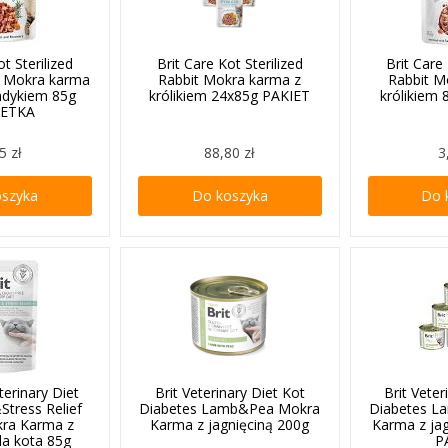
ot Sterilized
Brit Care Kot Sterilized
Brit Care 
 Mokra karma
Rabbit Mokra karma z
Rabbit M
indykiem 85g
królikiem 24x85g PAKIET
królikiem
ZETKA
5 zł
88,80 zł
3
oszyka
Do koszyka
Do 
terinary Diet
Brit Veterinary Diet Kot
Brit Veter
Stress Relief
Diabetes Lamb&Pea Mokra
Diabetes L
kra Karma z
Karma z jagnięciną 200g
Karma z ja
la kota 85g
P