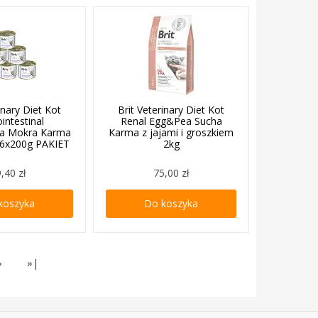
inary Diet Kot
Brit Veterinary Diet Kot
intestinal
Renal Egg&Pea Sucha
a Mokra Karma
Karma z jajami i groszkiem
 6x200g PAKIET
2kg
,40 zł
75,00 zł
koszyka
Do koszyka
»
»|