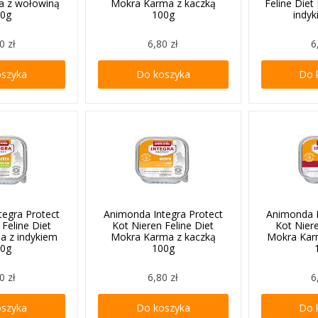
a z wołowiną
Mokra Karma z kaczką
Feline Die
00g
100g
indy
0 zł
6,80 zł
6
oszyka
Do koszyka
Do 
tegra Protect
Animonda Integra Protect
Animonda I
 Feline Diet
Kot Nieren Feline Diet
Kot Niere
a z indykiem
Mokra Karma z kaczką
Mokra Kar
00g
100g
0 zł
6,80 zł
6
oszyka
Do koszyka
Do 