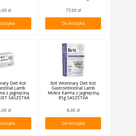
,00 zł
77,00 zł
koszyka
Do koszyka
inary Diet Kot
Brit Veterinary Diet Kot
testinal Lamb
Gastrointestinal Lamb
a z jagnięciną
Mokra Karma z jagnięciną
KIET SASZETKA
85g SASZETKA
,00 zł
8,00 zł
koszyka
Do koszyka