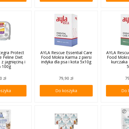
tegra Protect
AYLA Rescue Essential Care
AYLA Rescue
e Feline Diet
Food Mokra Karma z piersi
Food Mokra
z jagnięciną i
indyka dla psa i kota 5x10g
kurczaka 
m 100g
5
0 zł
79,90 zł
79
oszyka
Do koszyka
Do 