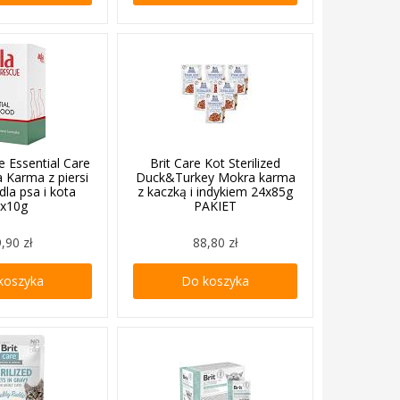
 Essential Care
Brit Care Kot Sterilized
 Karma z piersi
Duck&Turkey Mokra karma
dla psa i kota
z kaczką i indykiem 24x85g
x10g
PAKIET
,90 zł
88,80 zł
koszyka
Do koszyka