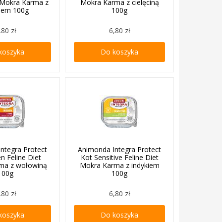
t Mokra Karma z
Mokra Karma z cielęciną
kiem 100g
100g
,80 zł
6,80 zł
koszyka
Do koszyka
ntegra Protect
Animonda Integra Protect
n Feline Diet
Kot Sensitive Feline Diet
ma z wołowiną
Mokra Karma z indykiem
100g
100g
,80 zł
6,80 zł
koszyka
Do koszyka