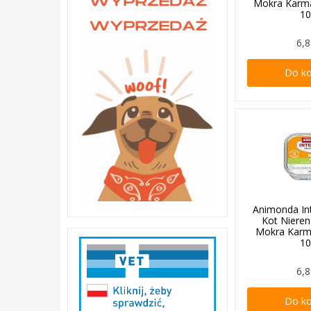
Mokra Karm
1
6,8
Do k
Animonda In
Kot Nieren
Mokra Karm
1
6,8
Do k