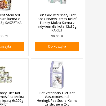
Kot Sterilized
Brit Care Veterinary Diet
okra karma z
Kot Urinary&Stress Relief
 85g SASZETKA
Turkey Mokra Karma z
indykiem dla kota 12x85g
PAKIET
,95 zł
90,00 zł
koszyka
Do koszyka
inary Diet Kot
Brit Veterinary Diet Kot
amb&Pea Mokra
Gastrointestinal
gnięciną 6x200g
Herring&Pea Sucha Karma
AKIET
ze śledziem 2kg