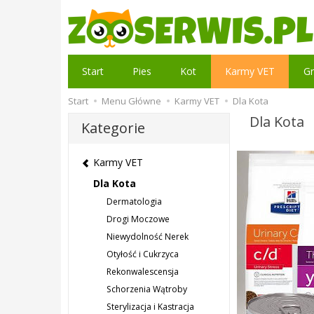
Start
Pies
Kot
Karmy VET
Gr
Start
Menu Główne
Karmy VET
Dla Kota
Dla Kota
Kategorie
Karmy VET
Dla Kota
Dermatologia
Drogi Moczowe
Niewydolność Nerek
Otyłość i Cukrzyca
Rekonwalescensja
Schorzenia Wątroby
Sterylizacja i Kastracja