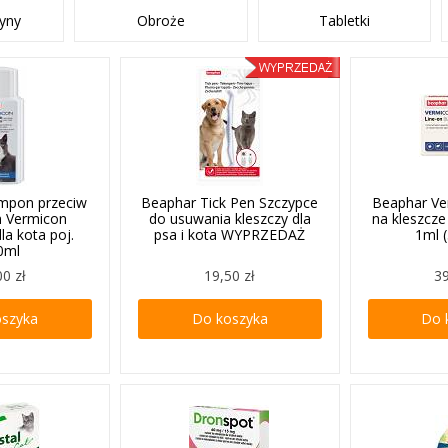
łyny
Obroże
Tabletki
mpon przeciw
Beaphar Tick Pen Szczypce
Beaphar Ve
m Vermicon
do usuwania kleszczy dla
na kleszcze
a kota poj.
psa i kota WYPRZEDAŻ
1ml (
0ml
00 zł
19,50 zł
39
oszyka
Do koszyka
Do 