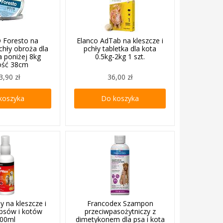
Foresto na
Elanco AdTab na kleszcze i
pchły obroża dla
pchły tabletka dla kota
a poniżej 8kg
0.5kg-2kg 1 szt.
ość 38cm
3,90 zł
36,00 zł
koszyka
Do koszyka
y na kleszcze i
Francodex Szampon
 psów i kotów
przeciwpasożytniczy z
00ml
dimetykonem dla psa i kota