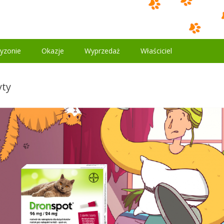
yzonie
Okazje
Wyprzedaż
Właściciel
yty