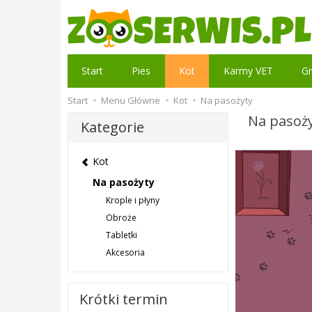
Start
Pies
Kot
Karmy VET
Gr
Start
Menu Główne
Kot
Na pasożyty
Na pasoż
Kategorie
Kot
Na pasożyty
Krople i płyny
Obroże
Tabletki
Akcesoria
Krótki termin