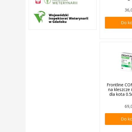
36,
Do k
Frontline C
na kleszcze 
dla kota 0.5
69,
Do k