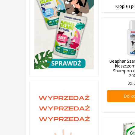
Krople i p
Beaphar Sza
kleszczo
Shampoo dl
20
35,
Do k