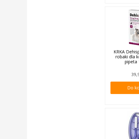
KRKA Dehisp
robaki dla 
pipeta
39,
Do k