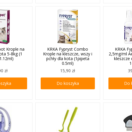
ot Krople na
KRKA Fypryst Combo
KRKA Fyp
kota 5-8kg (1
Krople na kleszcze, wszy i
2,5mg/ml Ae
 1.12ml)
pchły dla kota (1pipeta
kleszcze 
0.5ml)
1
90 zł
15,90 zł
39
oszyka
Do koszyka
Do 