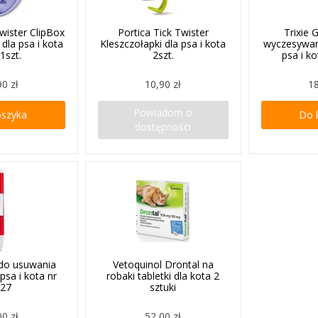
Twister ClipBox
Portica Tick Twister
Trixie 
 dla psa i kota
Kleszczołapki dla psa i kota
wyczesywan
1szt.
2szt.
psa i k
90 zł
10,90 zł
18
Powiadom o
oszyka
Do 
dostępności
a do usuwania
Vetoquinol Drontal na
 psa i kota nr
robaki tabletki dla kota 2
427
sztuki
00 zł
52,00 zł