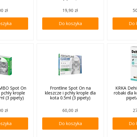
00 zł
19,90 zł
50
oszyka
Do koszyka
Do 
OMBO Spot On
Frontline Spot On na
KRKA Dehi
i pchły krople
kleszcze i pchły krople dla
robaki dla k
ml (3 pipety)
kota 0.5ml (3 pipety)
pipet
00 zł
60,00 zł
27
oszyka
Do koszyka
Do 