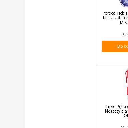
Portica Tick 
Kleszczołapki
MIX 
18,
Do k
Trixie Pętl
kleszczy dla
2
15,