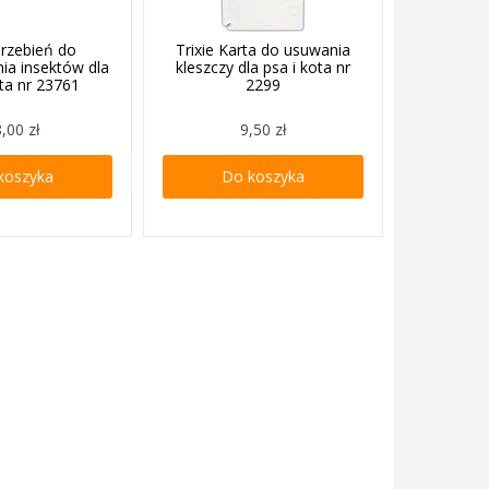
Grzebień do
Trixie Karta do usuwania
ia insektów dla
kleszczy dla psa i kota nr
ota nr 23761
2299
,00 zł
9,50 zł
koszyka
Do koszyka