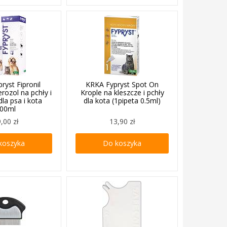
ryst Fipronil
KRKA Fypryst Spot On
rozol na pchły i
Krople na kleszcze i pchły
dla psa i kota
dla kota (1pipeta 0.5ml)
00ml
,00 zł
13,90 zł
koszyka
Do koszyka