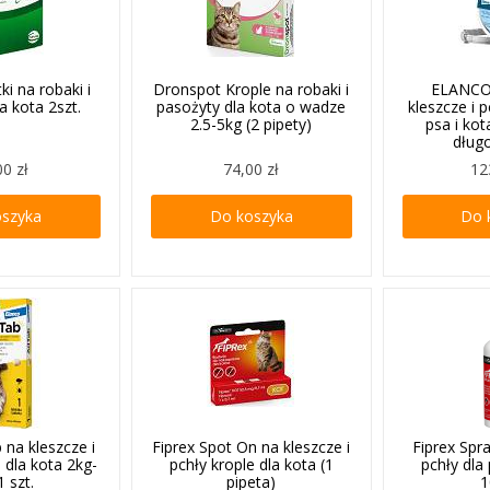
ki na robaki i
Dronspot Krople na robaki i
ELANCO 
a kota 2szt.
pasożyty dla kota o wadze
kleszcze i 
2.5-5kg (2 pipety)
psa i kot
dług
00 zł
74,00 zł
12
oszyka
Do koszyka
Do 
 na kleszcze i
Fiprex Spot On na kleszcze i
Fiprex Spra
a dla kota 2kg-
pchły krople dla kota (1
pchły dla
1 szt.
pipeta)
1