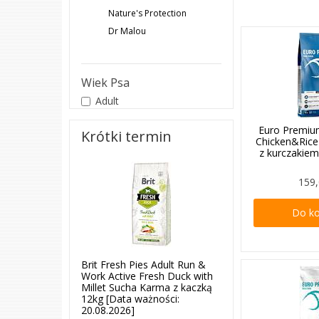
Nature's Protection
Dr Malou
Wiek Psa
Adult
Euro Premiu
Krótki termin
Chicken&Ric
z kurczakiem
159,
Do k
Brit Fresh Pies Adult Run &
Work Active Fresh Duck with
Millet Sucha Karma z kaczką
12kg [Data ważności:
20.08.2026]