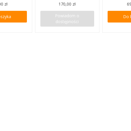
00 zł
170,00 zł
69
Powiadom o
oszyka
Do 
dostępności