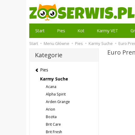
Start
Pies
Kot
Karmy VET
Gr
Start
Menu Główne
Pies
Karmy Suche
Euro Pr
Euro Pr
Kategorie
Pies
Karmy Suche
Acana
Alpha Spirit
Arden Grange
Arion
Bozita
Brit Care
Brit Fresh