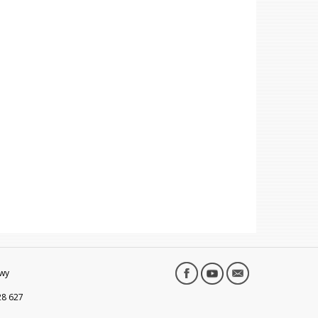
wy
28 627