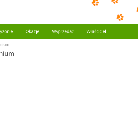
yzonie
Okazje
Wyprzedaż
Właściciel
emium
emium