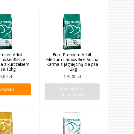
emium Adult
Euro Premium Adult
hicken&Rice
Medium Lamb&Rice Sucha
a z kurczakiem
Karma z jagnięciną dla psa
psa 12kg
12kg
9,00 zł
179,00 zł
Powiadom o
koszyka
dostępności