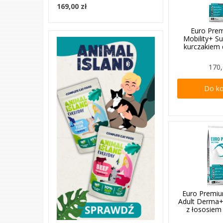
169,00 zł
Euro Pre
Mobility+ S
kurczakiem 
170,
Do k
Euro Premiu
Adult Derma
z łososiem