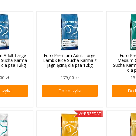
m Adult Large
Euro Premium Adult Large
Euro Pr
e Sucha Karma
Lamb&Rice Sucha Karma z
Medium C
 dla psa 12kg
jagnięciną dla psa 12kg
Sucha Karm
dla 
00 zł
179,00 zł
15
oszyka
Do koszyka
Do 