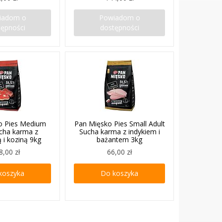
iadom o
Powiadom o
tępności
dostępności
o Pies Medium
Pan Mięsko Pies Small Adult
ucha karma z
Sucha karma z indykiem i
 i koziną 9kg
bażantem 3kg
8,00 zł
66,00 zł
koszyka
Do koszyka