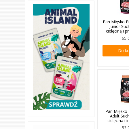
Pan Mięsko Pi
Junior Su
cielęciną i 
65,
Do k
Pan Mięsko
Adult Suc
cielęcina i
53,