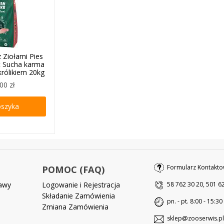
 Ziołami Pies
t Sucha karma
królikiem 20kg
00 zł
oszyka
Formularz Kontakto
POMOC (FAQ)
tawy
Logowanie i Rejestracja
58 762 30 20, 501 6
Składanie Zamówienia
pn. - pt. 8:00 - 15:30
Zmiana Zamówienia
sklep@zooserwis.pl