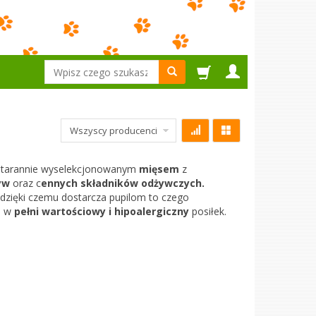
Wyszukaj
 starannie wyselekcjonowanym
mięsem
z
yw
oraz c
ennych składników odżywczych.
 dzięki czemu dostarcza pupilom to czego
to w
pełni wartościowy
i hipoalergiczny
posiłek.