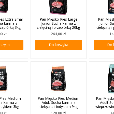
es Extra Small
Pan Mięsko Pies Large
Pan Mięs
cha karma z
Junior Sucha karma z
Junior S
przepiórką 3kg
cielęciną i przepiórką 20kg
cielęciną i
00 zł
264,00 zł
14
oszyka
Do koszyka
Do 
 Pies Medium
Pan Mięsko Pies Medium
Pan Mięsk
ha karma z
Adult Sucha karma z
Adult S
 indykiem 3kg
cielęcina i indykiem 9kg
wieprzowin
00 zł
128,00 zł
44