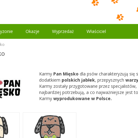
yzonie
Okazje
Wyprzedaż
Właściciel
sko
ko
Karmy
Pan Mięsko
dla psów charakteryzują się
dodatkiem
polskich jabłek
, przepysznych
warz
Karmy zostały przygotowane przez specjalistów,
najbardziej potrzebują, a co najważniejsze jest 
Karmy
wyprodukowane w Polsce.