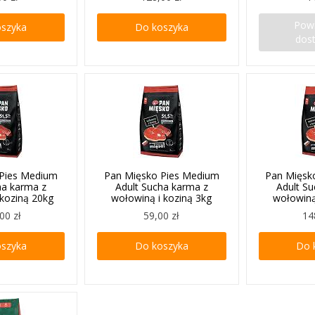
Pow
oszyka
Do koszyka
dos
 Pies Medium
Pan Mięsko Pies Medium
Pan Mięsk
ha karma z
Adult Sucha karma z
Adult S
 koziną 20kg
wołowiną i koziną 3kg
wołowiną
00 zł
59,00 zł
14
oszyka
Do koszyka
Do 