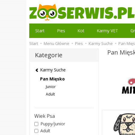
Start
Pies
Kot
Karmy VET
Gr
Start
Menu Główne
Pies
Karmy Suche
Pan Mię
Pan Mięs
Kategorie
Karmy Suche
Pan Mięsko
Junior
Adult
Wiek Psa
Puppy/Junior
Adult