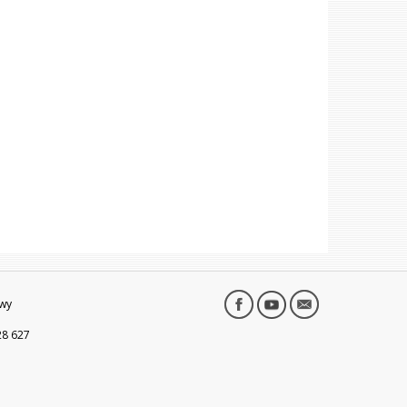
wy
28 627