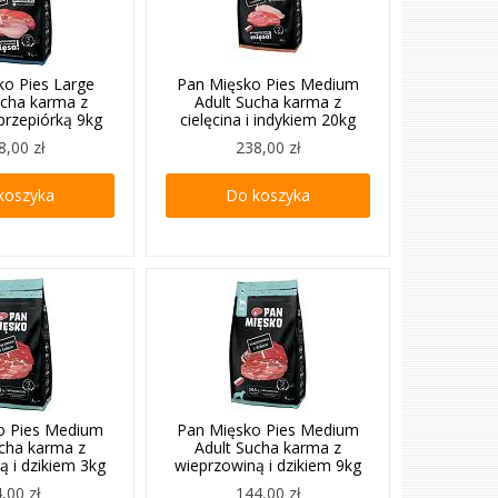
ko Pies Large
Pan Mięsko Pies Medium
ucha karma z
Adult Sucha karma z
 przepiórką 9kg
cielęcina i indykiem 20kg
8,00 zł
238,00 zł
koszyka
Do koszyka
o Pies Medium
Pan Mięsko Pies Medium
ucha karma z
Adult Sucha karma z
ą i dzikiem 3kg
wieprzowiną i dzikiem 9kg
,00 zł
144,00 zł