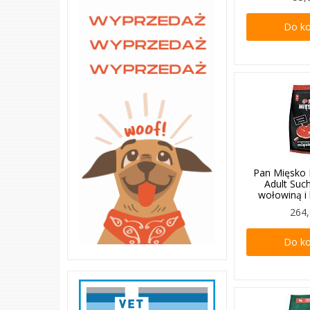
Do k
Pan Mięsko
Adult Suc
wołowiną i
264,
Do k