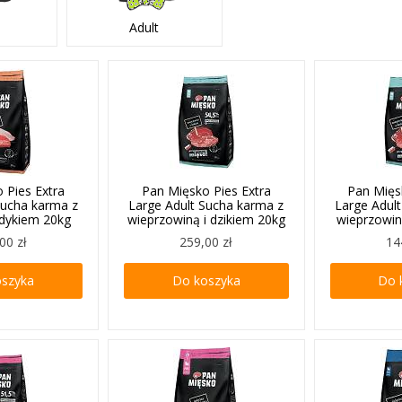
Adult
 Pies Extra
Pan Mięsko Pies Extra
Pan Mięs
Sucha karma z
Large Adult Sucha karma z
Large Adul
indykiem 20kg
wieprzowiną i dzikiem 20kg
wieprzowin
00 zł
259,00 zł
14
oszyka
Do koszyka
Do 