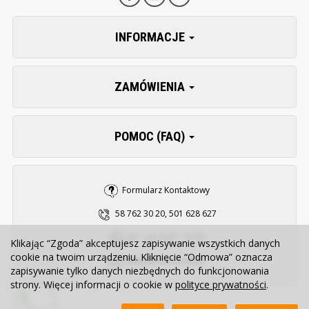
INFORMACJE
ZAMÓWIENIA
POMOC (FAQ)
Formularz Kontaktowy
58 762 30 20, 501 628 627
pn. - pt. 8:00 - 15:30
Klikając “Zgoda” akceptujesz zapisywanie wszystkich danych
cookie na twoim urządzeniu. Kliknięcie “Odmowa” oznacza
sklep@zooserwis.pl
zapisywanie tylko danych niezbędnych do funkcjonowania
strony. Więcej informacji o cookie w
polityce prywatności
.