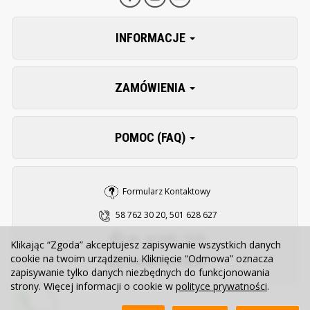
INFORMACJE
ZAMÓWIENIA
POMOC (FAQ)
Formularz Kontaktowy
58 762 30 20, 501 628 627
pn. - pt. 8:00 - 15:30
Klikając “Zgoda” akceptujesz zapisywanie wszystkich danych
cookie na twoim urządzeniu. Kliknięcie “Odmowa” oznacza
sklep@zooserwis.pl
zapisywanie tylko danych niezbędnych do funkcjonowania
strony. Więcej informacji o cookie w
polityce prywatności
.