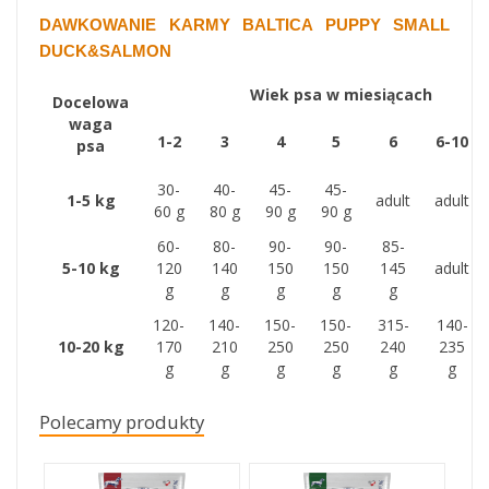
DAWKOWANIE KARMY
BALTICA PUPPY SMALL
DUCK&SALMON
Wiek psa w miesiącach
Docelowa
waga
1-2
3
4
5
6
6-10
psa
30-
40-
45-
45-
1-5 kg
adult
adult
60 g
80 g
90 g
90 g
60-
80-
90-
90-
85-
5-10 kg
120
140
150
150
145
adult
g
g
g
g
g
120-
140-
150-
150-
315-
140-
10-20 kg
170
210
250
250
240
235
g
g
g
g
g
g
Polecamy produkty