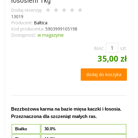
łososiem 1kg
Dodaj recenzję:
13019
Producent:
Baltica
Kod producenta:
5903999105198
Dostępność:
w magazynie
Ilość:
szt.
35,00 zł
dodaj do koszyka
Bezzbożowa karma na bazie mięsa kaczki i łososia.
Przeznaczona dla szczeniąt małych ras.
Białko
30.0%