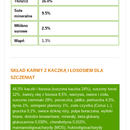
Tłuszcz
16.0%
Sole
9.5%
mineralne
Włókno
2.5%
surowe
Wapń
1.3%
SKŁAD KARMY
Z KACZKĄ I ŁOSOSIEM DLA
SZCZENIĄT
44,5% kaczki i łososia (suszona kaczka 24%), suszony łosoś
12%, świeży olej z łososia 8,5%, warzywa, owoce i zioła,
suszone ziemniaki 29%, porzeczka, jabłka, pietruszka 4,5%,
dynia 1%, ostropest plamisty 1%, ziele czystka (Cistus L.),
gruszka 0,1%, owoce dzikiej róży, pulpa buraczana, wytłoki
lniane, drożdże browarniane, minerały, beta-glukany,
glukozamina 0,030%, chondroityna 0,015%,
mannanooligosacharydy (MOS), fruktooligosacharydy