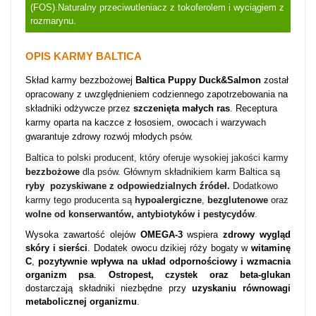
(FOS).Naturalny przeciwutleniacz z tokoferolem i wyciągiem z
rozmarynu.
OPIS KARMY BALTICA
Skład karmy bezzbożowej
Baltica Puppy Duck&Salmon
został
opracowany z uwzględnieniem codziennego zapotrzebowania na
składniki odżywcze przez
szczenięta małych ras
. Receptura
karmy oparta na kaczce z łososiem
, owocach i warzywach
gwarantuje zdrowy rozwój młodych psów.
Baltica to polski producent, który oferuje wysokiej jakości karmy
bezzbożowe
dla psów. Głównym składnikiem karm Baltica są
ryby pozyskiwane z odpowiedzialnych źródeł.
Dodatkowo
karmy tego producenta są
hypoalergiczne
,
bezglutenowe
oraz
wolne od konserwantów, antybiotyków i pestycydów
.
Wysoka zawartość olejów
OMEGA-3
wspiera
zdrowy wygląd
skóry i sierści
. Dodatek owocu dzikiej róży bogaty w
witaminę
C
,
pozytywnie wpływa na układ odpornościowy i wzmacnia
organizm psa
.
Ostropest, czystek oraz beta-glukan
dostarczają składniki niezbędne przy
uzyskaniu równowagi
metabolicznej organizmu
.