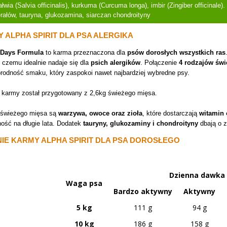
łwia (Salvia officinalis), kurkuma (Curcuma longa), imbir (Zingiber officinal
erałów, tauryna, glukozamina, siarczan chondroityny
 ALPHA SPIRIT DLA PSA ALERGIKA
7 Days Formula
to karma przeznaczona dla
psów dorosłych wszystkich ras
i czemu idealnie nadaje się dla
psich alergików
. Połączenie
4 rodzajów św
rodność smaku, który zaspokoi nawet najbardziej wybredne psy.
 karmy został przygotowany z 2,6kg świeżego mięsa.
 świeżego mięsa są
warzywa, owoce oraz zioła
, które dostarczają
witamin
ność na długie lata. Dodatek
tauryny, glukozaminy i chondroityny
dbają o z
E KARMY ALPHA SPIRIT DLA PSA DOROSŁEGO
Dzienna dawka
Waga psa
Bardzo aktywny
Aktywny
5 kg
111 g
94 g
10 kg
186 g
158 g