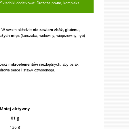
e). Składniki dodatkowe: Drożdże piwne, kompleks
. W swoim składzie
nie zawiera zbóż, glutenu,
ieżych mięs
(kurczaka, wołowiny, wieprzowiny, ryb)
 oraz mikroelementów
niezbędnych, aby psiak
drowe serce i stawy czworonoga.
Mniej aktywny
81 g
136 g