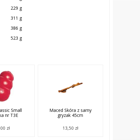
229 g
311 g
386 g
523 g
ssic Small
Maced Skóra z sarny
a nr T3E
gryzak 45cm
00 zł
13,50 zł