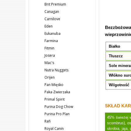
Brit Premium
Canagan
Carnilove
Eden
Bezzbożowa,
Eukanuba
wieprzowinie
Farmina
Białko
Fitmin
Josera
Tłuszcz
Mac's
Sole minera
Nutra Nuggets
Włókno sur
Orijen
Pan Mięsko
Wilgotność
Paka Zwierzaka
Primal Spirit
SKŁAD KAR
Purina Dog Chow
Purina Pro Plan
45% świeżej w
Rafi
scombrus), os
Royal Canin
skrobia, jaja