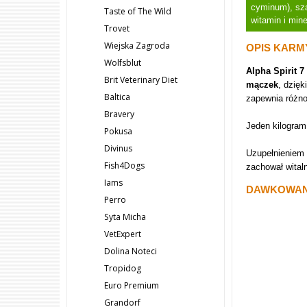
cyminum), sza
Taste of The Wild
witamin i min
Trovet
Wiejska Zagroda
OPIS KARMY
Wolfsblut
Alpha Spirit 
Brit Veterinary Diet
mączek
, dzięk
Baltica
zapewnia różno
Bravery
Jeden kilogram
Pokusa
Divinus
Uzupełnieniem
Fish4Dogs
zachował wital
Iams
DAWKOWANI
Perro
Syta Micha
VetExpert
Dolina Noteci
Tropidog
Euro Premium
Grandorf