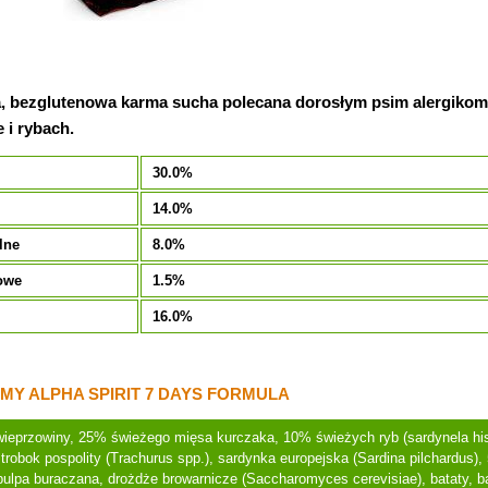
 bezglutenowa karma sucha polecana dorosłym psim alergikom.
 i rybach.
30.0%
14.0%
lne
8.0%
owe
1.5%
16.0%
MY ALPHA SPIRIT 7 DAYS FORMULA
ieprzowiny, 25% świeżego mięsa kurczaka, 10% świeżych ryb (sardynela his
trobok pospolity (Trachurus spp.), sardynka europejska (Sardina pilchardus)
, pulpa buraczana, drożdże browarnicze (Saccharomyces cerevisiae), bataty,