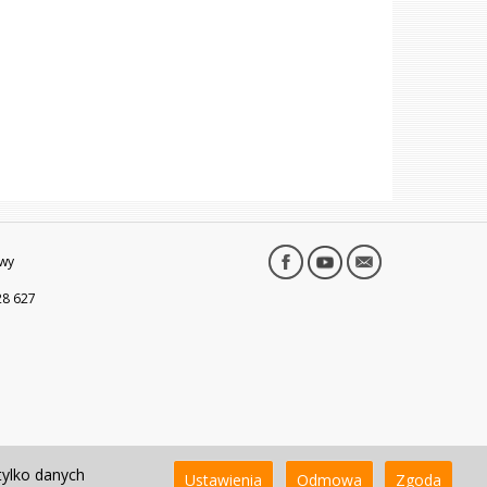
wy
28 627
tylko danych
Ustawienia
Odmowa
Zgoda