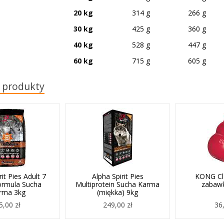
20 kg
314 g
266 g
30 kg
425 g
360 g
40 kg
528 g
447 g
60 kg
715 g
605 g
 produkty
rit Pies Adult 7
Alpha Spirit Pies
KONG Cla
ormula Sucha
Multiprotein Sucha Karma
zabawk
rma 3kg
(miękka) 9kg
5,00 zł
249,00 zł
36,