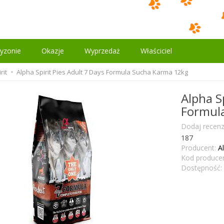
yzonie
Okazje
Wyprzedaż
Właściciel
rit
Alpha Spirit Pies Adult 7 Days Formula Sucha Karma 12kg
Alpha Sp
Formul
Dodaj recenz
187
Producent:
Al
Kod producen
Dostępność: