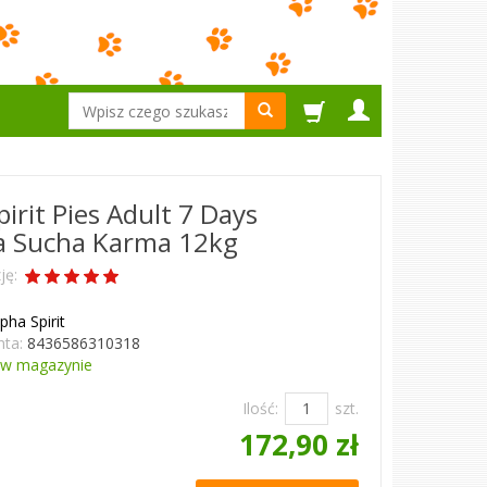
Wyszukaj
irit Pies Adult 7 Days
a Sucha Karma 12kg
ję:
pha Spirit
ta:
8436586310318
w magazynie
Ilość:
szt.
172,90 zł