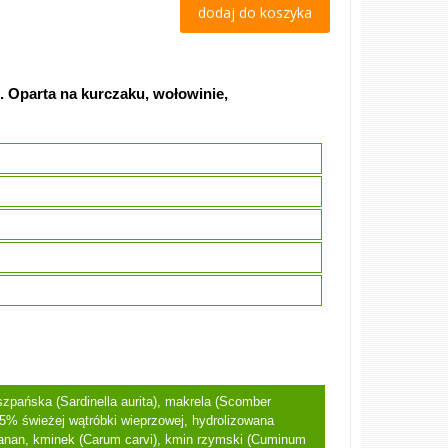
dodaj do koszyka
 Oparta na kurczaku, wołowinie,
zpańska (Sardinella aurita), makrela (Scomber
, 5% świeżej wątróbki wieprzowej, hydrolizowana
 banan, kminek (Carum carvi), kmin rzymski (Cuminum