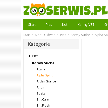
Start
Pies
Kot
Karmy VET
Gr
Start
Menu Główne
Pies
Karmy Suche
Alpha Spi
Kategorie
Pies
Karmy Suche
Acana
Alpha Spirit
Arden Grange
Arion
Bozita
Brit Care
Brit Fresh