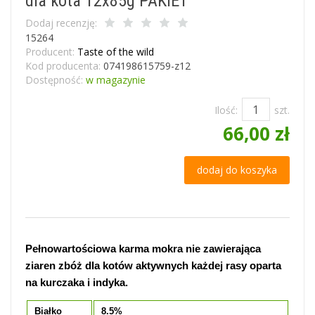
dla kota 12x85g PAKIET
Dodaj recenzję:
15264
Producent:
Taste of the wild
Kod producenta:
074198615759-z12
Dostępność:
w magazynie
Ilość:
szt.
66,00 zł
dodaj do koszyka
Pełnowartościowa karma mokra nie zawierająca
ziaren zbóż dla kotów aktywnych każdej rasy oparta
na kurczaka i indyka.
Białko
8.5%