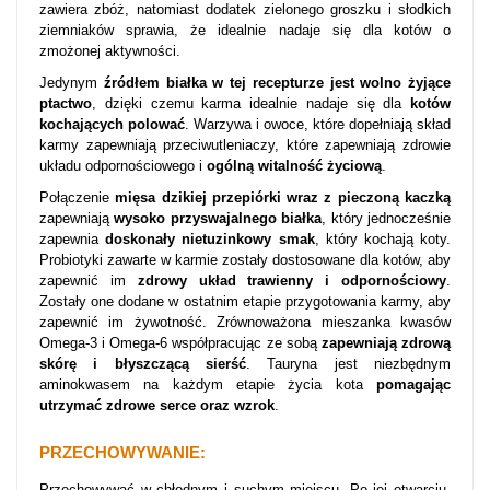
zawiera zbóż, natomiast dodatek zielonego groszku i słodkich
ziemniaków sprawia, że idealnie nadaje się dla kotów o
zmożonej aktywności.
Jedynym
źródłem białka w tej recepturze jest wolno żyjące
ptactwo
, dzięki czemu karma idealnie nadaje się dla
kotów
kochających polować
. Warzywa i owoce, które dopełniają skład
karmy zapewniają przeciwutleniaczy, które zapewniają zdrowie
układu odpornościowego i
ogólną witalność życiową
.
Połączenie
mięsa dzikiej przepiórki wraz z pieczoną kaczką
zapewniają
wysoko przyswajalnego białka
, który jednocześnie
zapewnia
doskonały nietuzinkowy smak
, który kochają koty.
Probiotyki zawarte w karmie zostały dostosowane dla kotów, aby
zapewnić im
zdrowy układ trawienny i odpornościowy
.
Zostały one dodane w ostatnim etapie przygotowania karmy, aby
zapewnić im żywotność. Zrównoważona mieszanka kwasów
Omega-3 i Omega-6 współpracując ze sobą
zapewniają zdrową
skórę i błyszczącą sierść
. Tauryna jest niezbędnym
aminokwasem na każdym etapie życia kota
pomagając
utrzymać zdrowe serce oraz wzrok
.
PRZECHOWYWANIE:
Przechowywać w chłodnym i suchym miejscu. Po jej otwarciu,