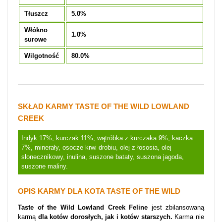
Tłuszcz
5.0%
Włókno
1.0%
surowe
Wilgotność
80.0%
SKŁAD KARMY TASTE OF THE WILD LOWLAND
CREEK
Indyk 17%, kurczak 11%, wątróbka z kurczaka 9%, kaczka
7%, minerały, osocze krwi drobiu, olej z łososia, olej
słonecznikowy, inulina, suszone bataty, suszona jagoda,
suszone maliny.
OPIS KARMY DLA KOTA TASTE OF THE WILD
Taste of the Wild Lowland Creek Feline
jest zbilansowaną
karmą
dla kotów dorosłych, jak i kotów starszych.
Karma nie