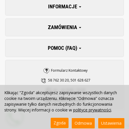
INFORMACJE
ZAMÓWIENIA
POMOC (FAQ)
Formularz Kontaktowy
58 762 30 20, 501 628 627
pn. - pt. 8:00 - 15:30
Klikając “Zgoda” akceptujesz zapisywanie wszystkich danych
cookie na twoim urządzeniu. Kliknięcie “Odmowa” oznacza
sklep@zooserwis.pl
zapisywanie tylko danych niezbędnych do funkcjonowania
strony. Więcej informacji o cookie w
polityce prywatności
.
Zgoda
Odmowa
Ustawienia
Sklep internetowy SOTE