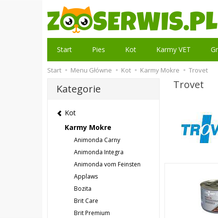
Start
Pies
Kot
Karmy VET
Gr
Start
Menu Główne
Kot
Karmy Mokre
Trovet
Trovet
Kategorie
Kot
Karmy Mokre
Animonda Carny
Animonda Integra
Animonda vom Feinsten
Applaws
Bozita
Brit Care
Brit Premium