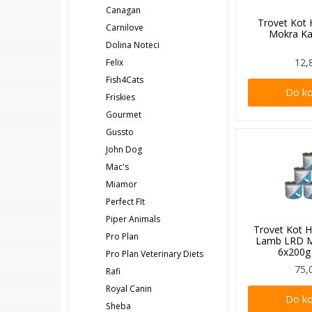
Canagan
Trovet Kot
Carnilove
Mokra K
Dolina Noteci
12,
Felix
Fish4Cats
Do k
Friskies
Gourmet
Gussto
John Dog
Mac's
Miamor
Perfect FIt
Piper Animals
Trovet Kot H
Pro Plan
Lamb LRD 
6x200g
Pro Plan Veterinary Diets
75,
Rafi
Royal Canin
Do k
Sheba