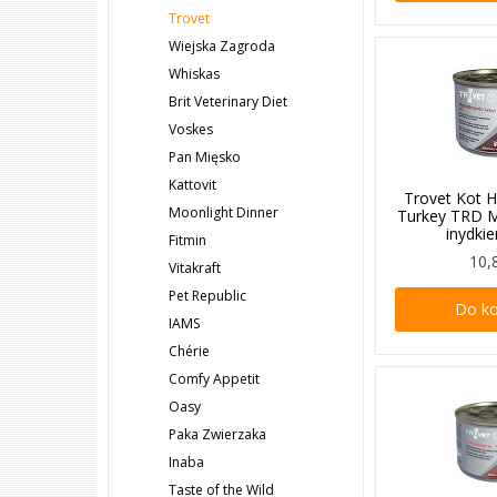
Trovet
Wiejska Zagroda
Whiskas
Brit Veterinary Diet
Voskes
Pan Mięsko
Kattovit
Trovet Kot H
Moonlight Dinner
Turkey TRD 
inydki
Fitmin
10,
Vitakraft
Pet Republic
Do k
IAMS
Chérie
Comfy Appetit
Oasy
Paka Zwierzaka
Inaba
Taste of the Wild