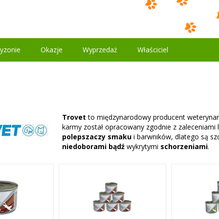
yzonie
Okazje
Wyprzedaż
Właściciel
Trovet
to międzynarodowy producent weteryna
karmy został opracowany zgodnie z zaleceniami l
polepszaczy smaku
i barwników, dlatego są sz
niedoborami bądź
wykrytymi
schorzeniami
.