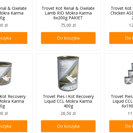
enal & Oxelate
Trovet Kot Renal & Oxelate
Trovet Kot 
Mokra Karma
Lamb RID Mokra Karma
Chicken A
00g
6x200g PAKIET
80 zł
75,00 zł
12
oszyka
Do koszyka
Do 
i Kot Recovery
Trovet Pies i Kot Recovery
Trovet Pies
 Mokra Karma
Liquid CCL Mokra Karma
Liquid CC
90g
400g
6x19
80 zł
26,50 zł
11
oszyka
Do koszyka
Do 