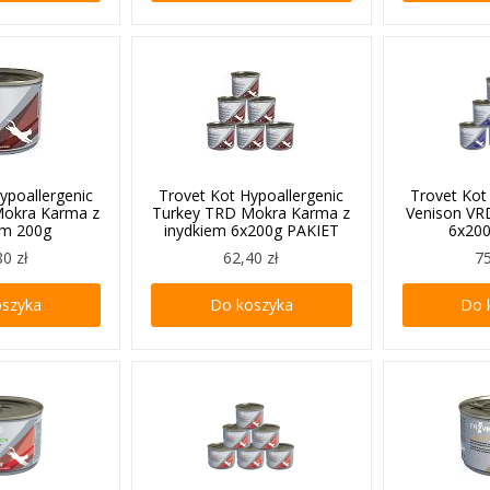
ypoallergenic
Trovet Kot Hypoallergenic
Trovet Kot
Mokra Karma z
Turkey TRD Mokra Karma z
Venison VR
em 200g
inydkiem 6x200g PAKIET
6x20
80 zł
62,40 zł
75
oszyka
Do koszyka
Do 