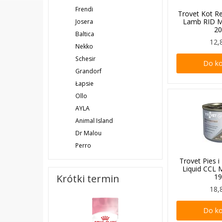
Frendi
Trovet Kot R
Lamb RID 
Josera
2
Baltica
12,
Nekko
Schesir
Do k
Grandorf
Łapsie
Ollo
AYLA
Animal Island
Dr Malou
Perro
Trovet Pies 
Liquid CCL
1
Krótki termin
18,
Do k