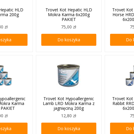
 Hepatic HLD
Trovet Kot Hepatic HLD
Trovet Kot
arma 200g
Mokra Karma 6x200g
Horse HRD
PAKIET
6x20
80 zł
75,00 zł
75
oszyka
Do koszyka
Do 
ypoallergenic
Trovet Kot Hypoallergenic
Trovet Kot
Mokra Karma
Lamb LRD Mokra Karma z
Rabbit RR
 PAKIET
jagnięciną 200g
6x20
00 zł
12,80 zł
75
oszyka
Do koszyka
Do 