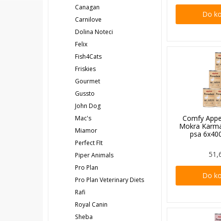
Canagan
Do k
Carnilove
Dolina Noteci
Felix
Fish4Cats
Friskies
Gourmet
Gussto
John Dog
Comfy Appe
Mac's
Mokra Karma
Miamor
psa 6x40
Perfect FIt
51,
Piper Animals
Pro Plan
Do k
Pro Plan Veterinary Diets
Rafi
Royal Canin
Sheba