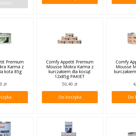
pności
tit Premium
Comfy Appetit Premium
Comfy Ap
kra Karma z
Mousse Mokra Karma z
Mousse M
dla kota 85g
kurczakiem dla kociąt
kurczakiem
12x85g PAKIET
0 zł
50,40 zł
4
oszyka
Do koszyka
Do 