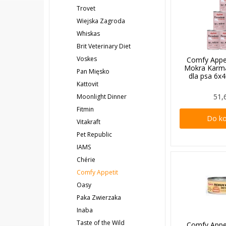
Trovet
Wiejska Zagroda
Whiskas
Brit Veterinary Diet
Voskes
Comfy Appe
Mokra Karm
Pan Mięsko
dla psa 6x
Kattovit
51,
Moonlight Dinner
Fitmin
Do k
Vitakraft
Pet Republic
IAMS
Chérie
Comfy Appetit
Oasy
Paka Zwierzaka
Inaba
Taste of the Wild
Comfy Appe