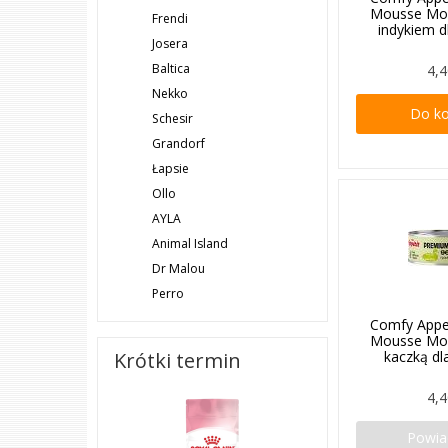
Mousse Mo
Frendi
indykiem d
Josera
Baltica
4,4
Nekko
Do k
Schesir
Grandorf
Łapsie
Ollo
AYLA
Animal Island
Dr Malou
Perro
Comfy Appe
Mousse Mo
kaczką dl
Krótki termin
4,4
Powi