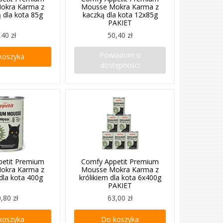
okra Karma z
Mousse Mokra Karma z
ą dla kota 85g
kaczką dla kota 12x85g
PAKIET
,40 zł
50,40 zł
Powiadom o
koszyka
dostępności
petit Premium
Comfy Appetit Premium
okra Karma z
Mousse Mokra Karma z
 dla kota 400g
królikiem dla kota 6x400g
PAKIET
,80 zł
63,00 zł
koszyka
Do koszyka