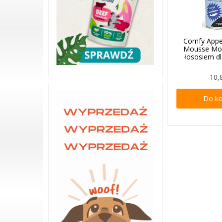
Comfy Appe
Mousse Mo
łososiem d
10,
Do k