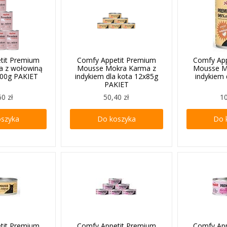
tit Premium
Comfy Appetit Premium
Comfy Ap
a z wołowiną
Mousse Mokra Karma z
Mousse M
400g PAKIET
indykiem dla kota 12x85g
indykiem 
PAKIET
60 zł
50,40 zł
10
oszyka
Do koszyka
Do 
tit Premium
Comfy Appetit Premium
Comfy Ap