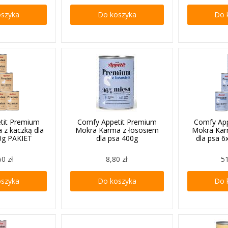
oszyka
Do koszyka
Do 
tit Premium
Comfy Appetit Premium
Comfy Ap
 z kaczką dla
Mokra Karma z łososiem
Mokra Kar
0g PAKIET
dla psa 400g
dla psa 
60 zł
8,80 zł
51
oszyka
Do koszyka
Do 