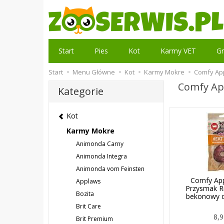
Start
Pies
Kot
Karmy VET
Gr
Start
Menu Główne
Kot
Karmy Mokre
Comfy App
Comfy Ap
Kategorie
Kot
Karmy Mokre
Animonda Carny
Animonda Integra
Animonda vom Feinsten
Comfy App
Applaws
Przysmak R
Bozita
bekonowy d
Brit Care
8,9
Brit Premium