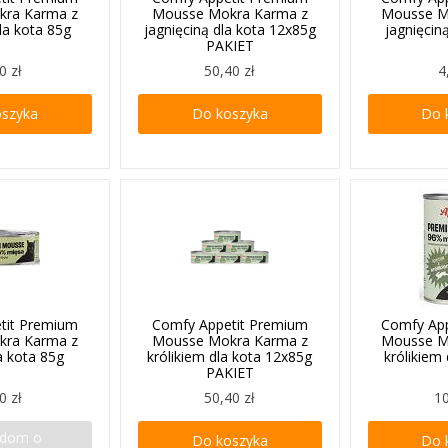
kra Karma z
Mousse Mokra Karma z
Mousse M
la kota 85g
jagnięciną dla kota 12x85g
jagnięcin
PAKIET
0 zł
50,40 zł
4
oszyka
Do koszyka
Do 
tit Premium
Comfy Appetit Premium
Comfy Ap
kra Karma z
Mousse Mokra Karma z
Mousse M
a kota 85g
królikiem dla kota 12x85g
królikiem
PAKIET
0 zł
50,40 zł
10
adom o
Do koszyka
Do 