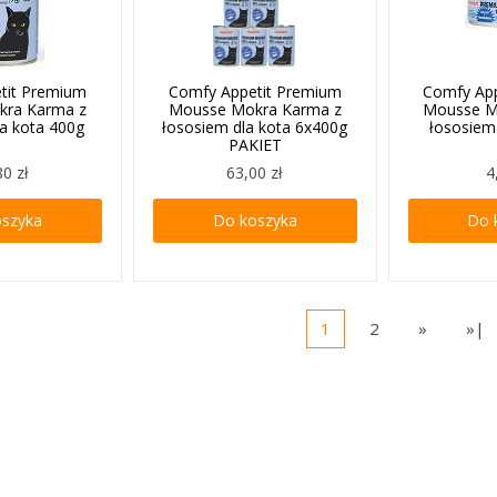
tit Premium
Comfy Appetit Premium
Comfy Ap
kra Karma z
Mousse Mokra Karma z
Mousse M
la kota 400g
łososiem dla kota 6x400g
łososiem
PAKIET
80 zł
63,00 zł
4
oszyka
Do koszyka
Do 
1
2
»
»|