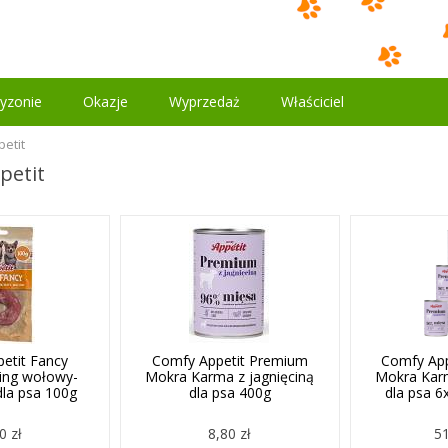
yzonie
Okazje
Wyprzedaż
Właściciel
etit
petit
etit Fancy
Comfy Appetit Premium
Comfy Ap
ing wołowy-
Mokra Karma z jagnięciną
Mokra Karm
la psa 100g
dla psa 400g
dla psa 
0 zł
8,80 zł
51