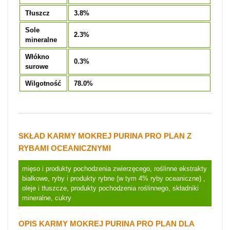
Tłuszcz
3.8%
Sole
2.3%
mineralne
Włókno
0.3%
surowe
Wilgotność
78.0%
SKŁAD KARMY MOKREJ PURINA PRO PLAN Z
RYBAMI OCEANICZNYMI
mięso i produkty pochodzenia zwierzęcego, roślinne ekstrakty
białkowe, ryby i produkty rybne (w tym 4% ryby oceaniczne) ,
oleje i tłuszcze, produkty pochodzenia roślinnego, składniki
mineralne, cukry
OPIS KARMY MOKREJ PURINA PRO PLAN DLA