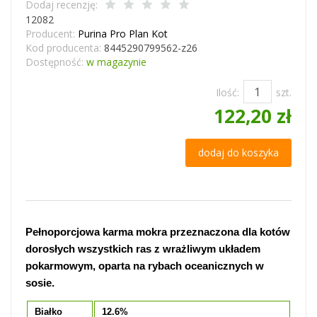
Dodaj recenzję:
12082
Producent:
Purina Pro Plan Kot
Kod producenta:
8445290799562-z26
Dostępność:
w magazynie
Ilość:
szt.
122,20 zł
dodaj do koszyka
Pełnoporcjowa karma mokra przeznaczona dla kotów
dorosłych wszystkich ras z wrażliwym układem
pokarmowym, oparta na rybach oceanicznych w
sosie.
Białko
12.6%