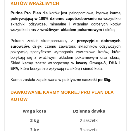
KOTÓW WRAŻLIWYCH
Purina Pro Plan
dla kotów jest pełnoporcjową, bytową karmą
pokrywającą w 100% dzienne zapotrzebowanie
na wszystkie
składniki odżywcze, mineralne i witaminy dorosłych kotów
wszystkich ras z
wrażliwym układem pokarmowym
i skórą.
Pokarm został skomponowany z
precyzyjnie dobranych
surowców
, dzięki czemu zawartość składników odżywczych
pokrywają specyficzne wymagania żywieniowe kotów, które
borykają się z wrażliwym układem pokarmowym oraz skórą.
Skład karmy został wzbogacony w
kwasy Omega-3, DHA i
EPA,
które korzystnie wpływają na skórę i sierść kota.
Karma została zapakowana w praktyczne
saszetki po 85g.
DAWKOWANIE KARMY MOKREJ PRO PLAN DLA
KOTÓW
Waga kota
Dzienna dawka
2 kg
2 saszetki
3 kg
3 saszetki