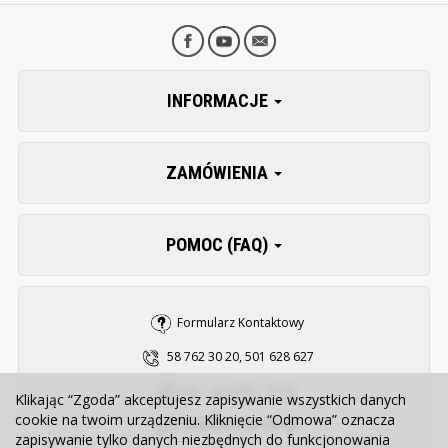
INFORMACJE
ZAMÓWIENIA
POMOC (FAQ)
Formularz Kontaktowy
58 762 30 20, 501 628 627
pn. - pt. 8:00 - 15:30
Klikając “Zgoda” akceptujesz zapisywanie wszystkich danych
cookie na twoim urządzeniu. Kliknięcie “Odmowa” oznacza
sklep@zooserwis.pl
zapisywanie tylko danych niezbędnych do funkcjonowania