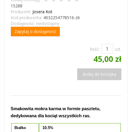
15288
Producent:
Josera Kot
Kod producenta:
4032254778516-z6
Dostępność:
niedostępny
Zapytaj o dostępność
Ilość:
szt.
45,00 zł
dodaj do koszyka
Smakowita mokra karma w formie pasztetu,
dedykowana dla kociąt wszystkich ras.
Białko
10.5%