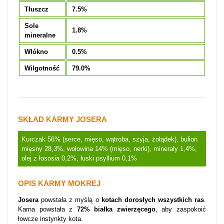
Tłuszcz
7.5%
Sole
1.8%
mineralne
Włókno
0.5%
Wilgotność
79.0%
SKŁAD KARMY JOSERA
Kurczak 56% (serce, mięso, wątroba, szyja, żołądek), bulion
mięsny 28,3%, wołowina 14% (mięso, nerki), minerały 1,4%,
olej z łososia 0,2%, łuski psyllium 0,1%
OPIS KARMY MOKREJ
Josera
powstała z myślą o
kotach dorosłych wszystkich ras
.
Karna powstała z
72% białka zwierzęcego
, aby zaspokoić
łowcze instynkty kota.