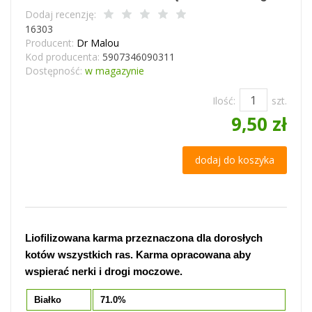
Dodaj recenzję:
16303
Producent:
Dr Malou
Kod producenta:
5907346090311
Dostępność:
w magazynie
Ilość:
szt.
9,50 zł
dodaj do koszyka
Liofilizowana karma przeznaczona dla dorosłych
kotów wszystkich ras. Karma opracowana aby
wspierać nerki i drogi moczowe.
Białko
71.0%