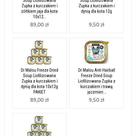
Soup Liofilizowana
Soup Liofilizowana
Zupka z kurczakiem i
Zupka z kurczakiem i
żółtkiem jaja dla kota
dynią dla kota 12g
10x12...
89,00 zł
9,50 zł
Dr Malou Freeze Dried
Dr Malou Anti Hairball
Soup Liofilizowana
Freeze Dried Soup
Zupka z kurczakiem i
Liofilizowana Zupka z
dynią dla kota 10x12g
kurczakiem i trawą
PAKIET
jęczmien...
89,00 zł
9,50 zł