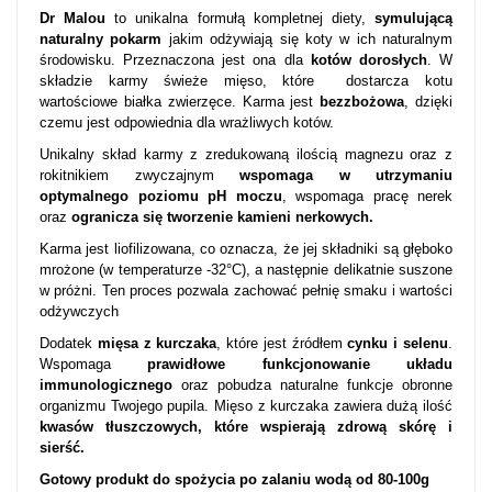
Dr Malou
to unikalna formułą kompletnej diety,
symulującą
naturalny pokarm
jakim odżywiają się koty w ich naturalnym
środowisku. Przeznaczona jest ona dla
kotów dorosłych
. W
składzie karmy świeże mięso, które dostarcza kotu
wartościowe białka zwierzęce. Karma jest
bezzbożowa
, dzięki
czemu jest odpowiednia dla wrażliwych kotów.
Unikalny skład karmy z zredukowaną ilością magnezu oraz z
rokitnikiem zwyczajnym
wspomaga w utrzymaniu
optymalnego poziomu pH moczu
, wspomaga pracę nerek
oraz
ogranicza się tworzenie kamieni nerkowych.
Karma jest liofilizowana, co oznacza, że jej składniki są głęboko
mrożone (w temperaturze -32°C), a następnie delikatnie suszone
w próżni. Ten proces pozwala zachować pełnię smaku i wartości
odżywczych
Dodatek
mięsa z kurczaka
, które jest źródłem
cynku i selenu
.
Wspomaga
prawidłowe funkcjonowanie układu
immunologicznego
oraz pobudza naturalne funkcje obronne
organizmu Twojego pupila. Mięso z kurczaka zawiera dużą ilość
kwasów tłuszczowych, które wspierają zdrową skórę i
sierść.
Gotowy produkt do spożycia po zalaniu wodą od 80-100g