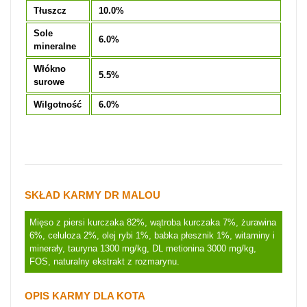
Tłuszcz
10.0%
Sole
6.0%
mineralne
Włókno
5.5%
surowe
Wilgotność
6.0%
SKŁAD KARMY DR MALOU
Mięso z piersi kurczaka 82%, wątroba kurczaka 7%, żurawina
6%, celuloza 2%, olej rybi 1%, babka płesznik 1%, witaminy i
minerały, tauryna 1300 mg/kg, DL metionina 3000 mg/kg,
FOS, naturalny ekstrakt z rozmarynu.
OPIS KARMY DLA KOTA