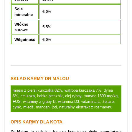
Sole
6.0%
mineralne
Włókno
5.5%
surowe
Wilgotność
6.0%
SKŁAD KARMY DR MALOU
mięso z piersi kurczaka 82%, wątroba kurczaka 7%, dynia
6%, celuloza, babka płesznik, olej rybny, tauryna 1300 mg/kg,
FOS, witaminy z grupy B, witamina D3, witamina E, żelazo,
cynk, miedź, mangan, jod, naturalny ekstrakt z rozmarynu
OPIS KARMY DLA KOTA
Dr Malou
to unikalna formułą kompletnej diety,
symulującą