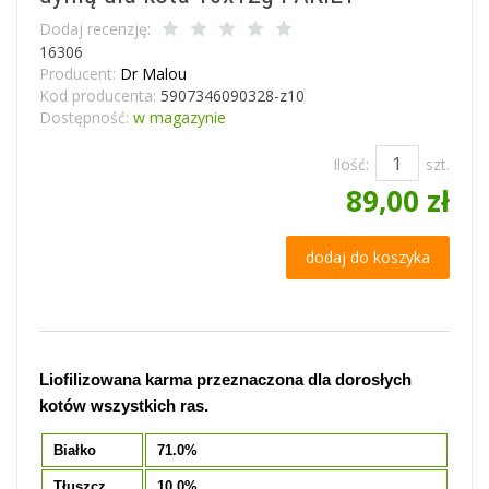
Dodaj recenzję:
16306
Producent:
Dr Malou
Kod producenta:
5907346090328-z10
Dostępność:
w magazynie
Ilość:
szt.
89,00 zł
dodaj do koszyka
Liofilizowana karma przeznaczona dla dorosłych
kotów wszystkich ras.
Białko
71.0%
Tłuszcz
10.0%