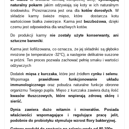
naturalny pokarm
jakim odżywiają się koty w ich naturalnym
środowisku. Przeznaczona jest ona dla
kotów dorosłych
. W
składzie karmy świeże mięso, które dostarcza kotu
wartościowe białka zwierzęce. Karma jest
bezzbożowa
, dzięki
czemu jest odpowiednia dla wrażliwych kotów.
Do produkcji karmy
nie zostały użyte konserwanty, ani
sztuczne barwniki
.
Karma jest liofilizowana, co oznacza, że jej składniki są głęboko
mrożone (w temperaturze -32°C), a następnie delikatnie suszone
w próżni. Ten proces pozwala zachować pełnię smaku i wartości
odżywczych
Dodatek
mięsa z kurczaka
, które jest źródłem
cynku i selenu
.
Wspomaga
prawidłowe funkcjonowanie układu
immunologicznego
oraz pobudza naturalne funkcje obronne
organizmu Twojego pupila. Mięso z kurczaka zawiera dużą ilość
kwasów tłuszczowych, które wspierają zdrową skórę i
sierść.
Dynia zawiera dużo witamin i minerałów. Posiada
właściwości wspomagające i regulujące pracę jelit,
podobnie do probiotyku stymuluje wzrost flory bakteryjnej.
Gotowy produkt do spożycia po zalaniu wodą od 80-100g