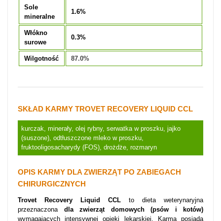
Sole
1.6%
mineralne
Włókno
0.3%
surowe
Wilgotność
87.0%
SKŁAD KARMY TROVET RECOVERY LIQUID CCL
kurczak, minerały, olej rybny, serwatka w proszku, jajko
(suszone), odtłuszczone mleko w proszku,
fruktooligosacharydy (FOS), drożdże, rozmaryn
OPIS KARMY DLA ZWIERZĄT PO ZABIEGACH
CHIRURGICZNYCH
Trovet Recovery Liquid CCL
to dieta weterynaryjna
przeznaczona
dla zwierząt domowych (psów i kotów)
wymagających intensywnej opieki lekarskiej. Karma posiada