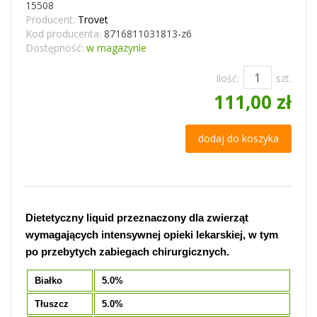
15508
Producent:
Trovet
Kod producenta:
8716811031813-z6
Dostępność:
w magazynie
Ilość:
szt.
111,00 zł
dodaj do koszyka
Dietetyczny liquid przeznaczony dla zwierząt
wymagających intensywnej opieki lekarskiej, w tym
po przebytych zabiegach chirurgicznych.
Białko
5.0%
Tłuszcz
5.0%