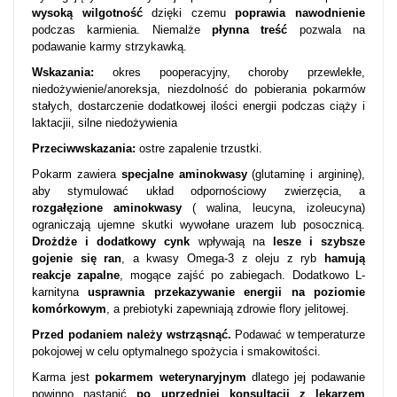
wysoką wilgotność
dzięki czemu
poprawia nawodnienie
podczas karmienia. Niemalże
płynna treść
pozwala na
podawanie karmy strzykawką.
Wskazania:
okres pooperacyjny, choroby przewlekłe,
niedożywienie/anoreksja, niezdolność do pobierania pokarmów
stałych, dostarczenie dodatkowej ilości energii podczas ciąży i
laktacjii, silne niedożywienia
Przeciwwskazania:
ostre zapalenie trzustki.
Pokarm zawiera
specjalne aminokwasy
(glutaminę i argininę),
aby stymulować układ odpornościowy zwierzęcia, a
rozgałęzione aminokwasy
( walina, leucyna, izoleucyna)
ograniczają ujemne skutki wywołane urazem lub posocznicą.
Drożdże i dodatkowy cynk
wpływają na
lesze i szybsze
gojenie się ran
, a kwasy Omega-3 z oleju z ryb
hamują
reakcje zapalne
, mogące zajść po zabiegach. Dodatkowo L-
karnityna
usprawnia przekazywanie energii na poziomie
komórkowym
, a prebiotyki zapewniają zdrowie flory jelitowej.
Przed podaniem należy wstrząsnąć.
Podawać w temperaturze
pokojowej w celu optymalnego spożycia i smakowitości.
Karma jest
pokarmem weterynaryjnym
dlatego jej podawanie
powinno nastąpić
po uprzedniej konsultacji z lekarzem