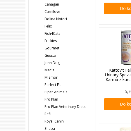
Canagan
Do k
Carnilove
Dolina Noteci
Felix
Fish4Cats
Friskies
Gourmet
Gussto
John Dog
Kattovit Fe
Mac's
Urinary Spezi
Miamor
Karma z kur
Perfect FIt
5,9
Piper Animals
Pro Plan
Do k
Pro Plan Veterinary Diets
Rafi
Royal Canin
Sheba