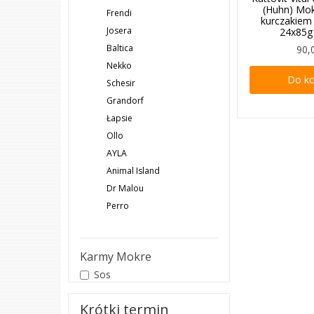
(Huhn) Mo
Frendi
kurczakiem 
Josera
24x85g
Baltica
90,
Nekko
Do k
Schesir
Grandorf
Łapsie
Ollo
AYLA
Animal Island
Dr Malou
Perro
Karmy Mokre
Sos
Krótki termin