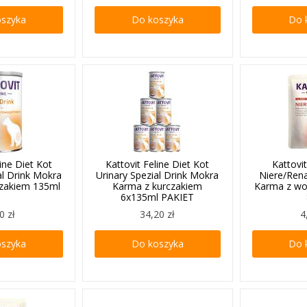
oszyka
Do koszyka
Do 
line Diet Kot
Kattovit Feline Diet Kot
Kattovit
al Drink Mokra
Urinary Spezial Drink Mokra
Niere/Rena
czakiem 135ml
Karma z kurczakiem
Karma z wo
6x135ml PAKIET
0 zł
34,20 zł
4
oszyka
Do koszyka
Do 