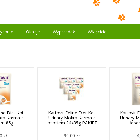
yzonie
Okazje
Wyprzedaż
Właściciel
line Diet Kot
Kattovit Feline Diet Kot
Kattovit F
kra Karma z
Urinary Mokra Karma z
Urinary 
iem 85g
łososiem 24x85g PAKIET
łoso
0 zł
90,00 zł
4