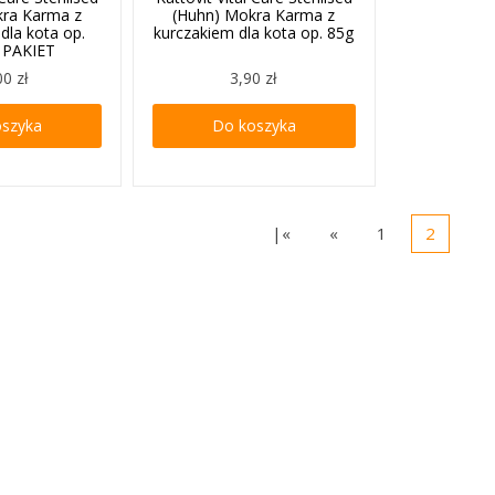
kra Karma z
(Huhn) Mokra Karma z
dla kota op.
kurczakiem dla kota op. 85g
 PAKIET
00 zł
3,90 zł
oszyka
Do koszyka
|«
«
1
2