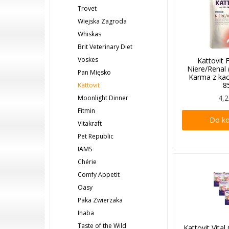
Trovet
Wiejska Zagroda
Whiskas
Brit Veterinary Diet
Voskes
Kattovit 
Niere/Renal
Pan Mięsko
Karma z kac
8
Kattovit
4,2
Moonlight Dinner
Fitmin
Do k
Vitakraft
Pet Republic
IAMS
Chérie
Comfy Appetit
Oasy
Paka Zwierzaka
Inaba
Taste of the Wild
Kattovit Vital