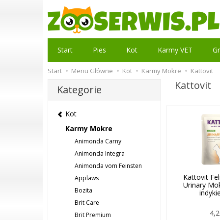
Start
Pies
Kot
Karmy VET
Gr
Start
Menu Główne
Kot
Karmy Mokre
Kattovit
Kattovit
Kategorie
Kot
Karmy Mokre
Animonda Carny
Animonda Integra
Animonda vom Feinsten
Kattovit Fe
Applaws
Urinary Mo
Bozita
indyk
Brit Care
4,2
Brit Premium