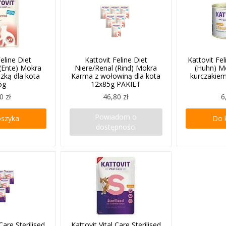
Feline Diet
Kattovit Feline Diet
Kattovit Fel
 (Ente) Mokra
Niere/Renal (Rind) Mokra
(Huhn) M
zką dla kota
Karma z wołowiną dla kota
kurczakiem
5g
12x85g PAKIET
0 zł
46,80 zł
6
Powiadom o
oszyka
Do 
dostępności
 Care Sterilised
Kattovit Vital Care Sterilised