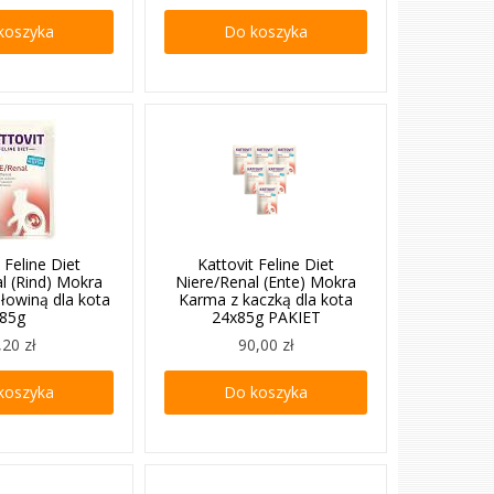
koszyka
Do koszyka
 Feline Diet
Kattovit Feline Diet
l (Rind) Mokra
Niere/Renal (Ente) Mokra
łowiną dla kota
Karma z kaczką dla kota
85g
24x85g PAKIET
,20 zł
90,00 zł
koszyka
Do koszyka