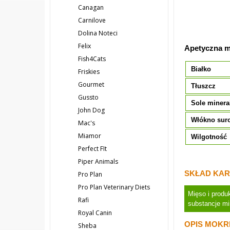
Canagan
Carnilove
Dolina Noteci
Felix
Apetyczna m
Fish4Cats
Białko
Friskies
Gourmet
Tłuszcz
Gussto
Sole minera
John Dog
Włókno sur
Mac's
Miamor
Wilgotność
Perfect FIt
Piper Animals
SKŁAD KAR
Pro Plan
Pro Plan Veterinary Diets
Mięso i produ
Rafi
substancje mi
Royal Canin
OPIS MOKR
Sheba