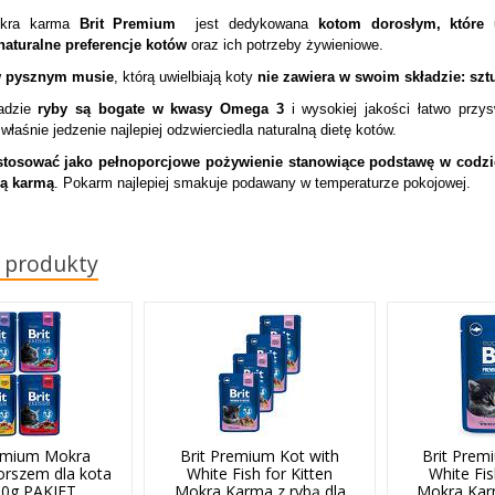
okra karma
Brit Premium
jest dedykowana
kotom dorosłym, które 
naturalne preferencje kotów
oraz ich potrzeby żywieniowe.
 pysznym musie
, którą uwielbiają koty
nie zawiera w swoim składzie:
szt
ładzie
ryby są bogate w kwasy Omega 3
i wysokiej jakości łatwo przys
właśnie jedzenie najlepiej odzwierciedla naturalną dietę kotów.
tosować jako pełnoporcjowe pożywienie stanowiące podstawę w codzi
hą karmą
. Pokarm najlepiej smakuje podawany w temperaturze pokojowej.
 produkty
remium Mokra
Brit Premium Kot with
Brit Prem
orszem dla kota
White Fish for Kitten
White Fis
00g PAKIET
Mokra Karma z rybą dla
Mokra Karm