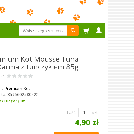
Wyszukaj
remium Kot Mousse Tuna
Karma z tuńczykiem 85g
ję:
rit Premium Kot
ta:
8595602580422
w magazynie
Ilość:
szt.
4,90 zł