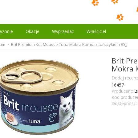
yzonie
Okazje
Wyprzedaż
Właściciel
ium
Brit Premium Kot Mousse Tuna Mokra Karma z tuńczykiem 85g
Brit P
Mokra 
Dodaj recenz
16457
Producent:
B
Kod producen
Dostępność: