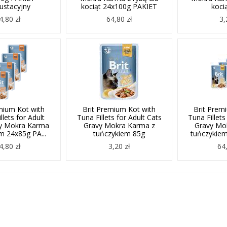
ustacyjny
kociąt 24x100g PAKIET
koci
4,80 zł
64,80 zł
3,
mium Kot with
Brit Premium Kot with
Brit Prem
llets for Adult
Tuna Fillets for Adult Cats
Tuna Fillets
vy Mokra Karma
Gravy Mokra Karma z
Gravy Mo
m 24x85g PA...
tuńczykiem 85g
tuńczykiem
4,80 zł
3,20 zł
64,