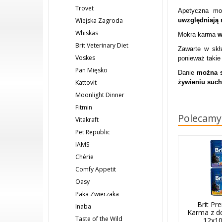
Trovet
Apetyczna m
uwzględniają 
Wiejska Zagroda
Whiskas
Mokra karma
w
Brit Veterinary Diet
Zawarte w sk
Voskes
ponieważ takie 
Pan Mięsko
Danie
można s
żywieniu suc
Kattovit
Moonlight Dinner
Fitmin
Polecamy
Vitakraft
Pet Republic
IAMS
Chérie
Comfy Appetit
Oasy
Paka Zwierzaka
Brit P
Inaba
Karma z d
Taste of the Wild
12x1