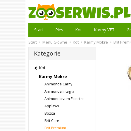
Start
Pies
Kot
Karmy VET
Gr
Start
Menu Główne
Kot
Karmy Mokre
Brit Prem
Kategorie
Kot
Karmy Mokre
Animonda Carny
Animonda Integra
Animonda vom Feinsten
Applaws
Bozita
Brit Care
Brit Premium