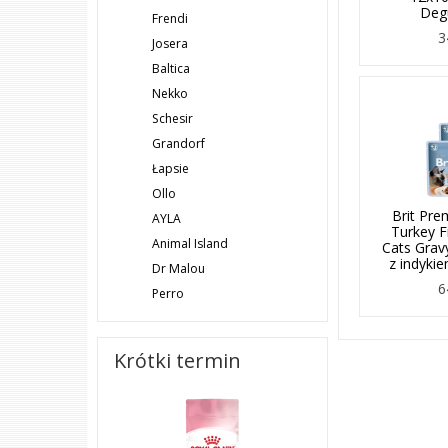
Deg
Frendi
3
Josera
Baltica
Nekko
Schesir
Grandorf
Łapsie
Ollo
Brit Pre
AYLA
Turkey Fi
Animal Island
Cats Gra
z indykie
Dr Malou
6
Perro
Krótki termin