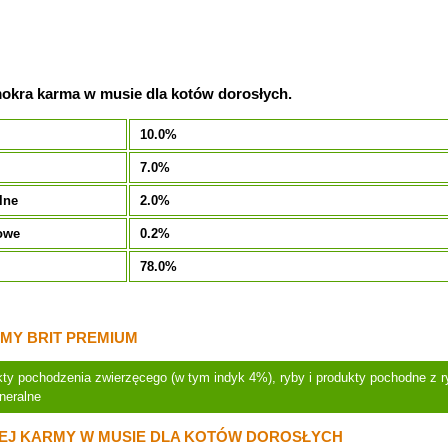
okra karma w musie dla kotów dorosłych.
10.0%
7.0%
lne
2.0%
owe
0.2%
78.0%
MY BRIT PREMIUM
kty pochodzenia zwierzęcego (w tym indyk 4%), ryby i produkty pochodne z r
neralne
EJ KARMY W MUSIE DLA KOTÓW DOROSŁYCH