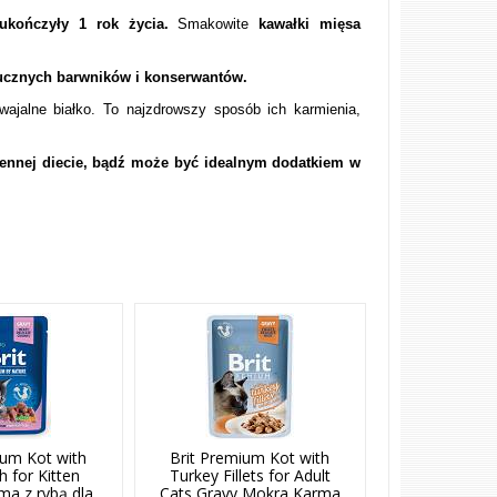
ukończyły 1 rok życia.
Smakowite
kawałki mięsa
ucznych barwników i konserwantów.
wajalne białko. To najzdrowszy sposób ich karmienia,
ennej diecie, bądź może być idealnym dodatkiem w
ium Kot with
Brit Premium Kot with
h for Kitten
Turkey Fillets for Adult
a z rybą dla
Cats Gravy Mokra Karma