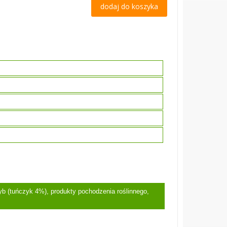
dodaj do koszyka
yb (tuńczyk 4%), produkty pochodzenia roślinnego,