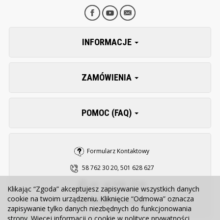
INFORMACJE
ZAMÓWIENIA
POMOC (FAQ)
Formularz Kontaktowy
58 762 30 20, 501 628 627
pn. - pt. 8:00 - 15:30
Klikając “Zgoda” akceptujesz zapisywanie wszystkich danych
cookie na twoim urządzeniu. Kliknięcie “Odmowa” oznacza
sklep@zooserwis.pl
zapisywanie tylko danych niezbędnych do funkcjonowania
strony. Więcej informacji o cookie w
polityce prywatności
.