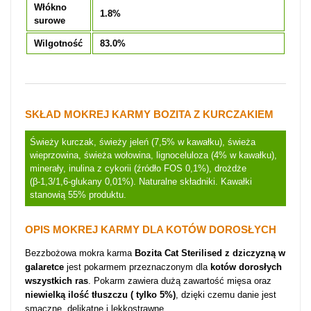
Włókno
1.8%
surowe
Wilgotność
83.0%
SKŁAD MOKREJ KARMY BOZITA Z KURCZAKIEM
Świeży kurczak, świeży jeleń (7,5% w kawałku), świeża
wieprzowina, świeża wołowina, lignoceluloza (4% w kawałku),
minerały, inulina z cykorii (źródło FOS 0,1%), drożdże
(β-1,3/1,6-glukany 0,01%). Naturalne składniki. Kawałki
stanowią 55% produktu.
OPIS MOKREJ KARMY DLA KOTÓW DOROSŁYCH
Bezzbożowa mokra karma
Bozita Cat Sterilised z dziczyzną w
galaretce
jest pokarmem przeznaczonym dla
kotów dorosłych
wszystkich ras
. Pokarm zawiera dużą zawartość mięsa oraz
niewielką ilość tłuszczu ( tylko 5%)
, dzięki czemu danie jest
smaczne, delikatne i lekkostrawne.