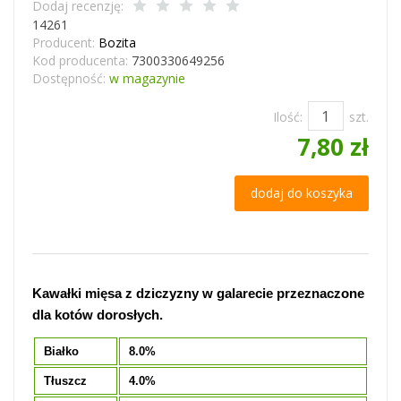
Dodaj recenzję:
14261
Producent:
Bozita
Kod producenta:
7300330649256
Dostępność:
w magazynie
Ilość:
szt.
7,80 zł
dodaj do koszyka
Kawałki mięsa z dziczyzny w galarecie przeznaczone
dla kotów dorosłych.
Białko
8.0%
Tłuszcz
4.0%