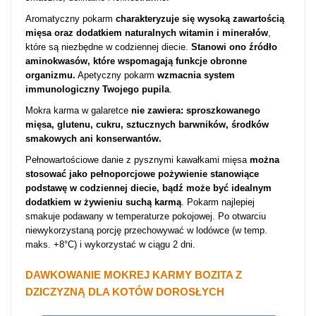
Aromatyczny pokarm
charakteryzuje się wysoką zawartością
mięsa
oraz dodatkiem naturalnych witamin i minerałów
,
które są niezbędne w codziennej diecie.
Stanowi ono źródło
aminokwasów, które wspomagają funkcje obronne
organizmu.
Apetyczny pokarm
wzmacnia system
immunologiczny Twojego pupila
.
Mokra karma w galaretce
nie zawiera: sproszkowanego
mięsa, glutenu, cukru, sztucznych barwników, środków
smakowych ani konserwantów.
Pełnowartościowe danie z pysznymi kawałkami mięsa
można
stosować jako pełnoporcjowe pożywienie stanowiące
podstawę w codziennej diecie, bądź może być idealnym
dodatkiem w żywieniu suchą karmą
. Pokarm najlepiej
smakuje podawany w temperaturze pokojowej. Po otwarciu
niewykorzystaną porcję przechowywać w lodówce (w temp.
maks. +8°C) i wykorzystać w ciągu 2 dni.
DAWKOWANIE MOKREJ KARMY BOZITA Z
DZICZYZNĄ DLA KOTÓW DOROSŁYCH