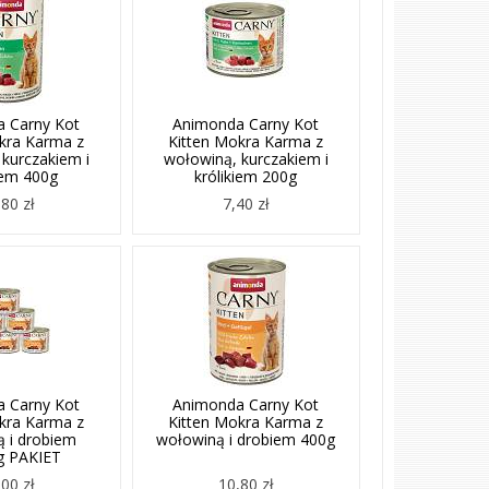
 Carny Kot
Animonda Carny Kot
kra Karma z
Kitten Mokra Karma z
kurczakiem i
wołowiną, kurczakiem i
iem 400g
królikiem 200g
80 zł
7,40 zł
 Carny Kot
Animonda Carny Kot
kra Karma z
Kitten Mokra Karma z
 i drobiem
wołowiną i drobiem 400g
g PAKIET
00 zł
10,80 zł