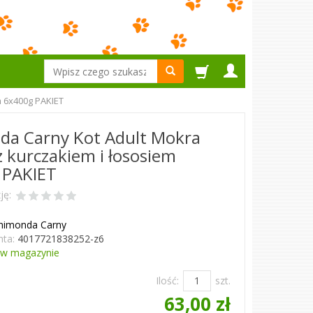
Wyszukaj
m 6x400g PAKIET
da Carny Kot Adult Mokra
 kurczakiem i łososiem
 PAKIET
ję:
nimonda Carny
ta:
4017721838252-z6
w magazynie
Ilość:
szt.
63,00 zł