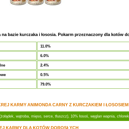
na bazie kurczaka i łososia. Pokarm przeznaczony dla kotów dor
11.0%
6.0%
lne
2.4%
owe
0.5%
79.0%
REJ KARMY ANIMONDA CARNY Z KURCZAKIEM I ŁOSOSIEM
żołądek, wątroba, mięso, serce, tłuszcz), 10% łosoś, węglan wapnia, chlore
EJ KARMY DLA KOTÓW DOROSŁYCH