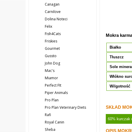
Canagan
Carnilove
Dolina Noteci
Felix
Fish4Cats
Mokra karma 
Friskies
Białko
Gourmet
Gussto
Tłuszcz
John Dog
Sole minera
Mac's
Włókno sur
Miamor
Perfect FIt
Wilgotność
Piper Animals
Pro Plan
SKŁAD MOK
Pro Plan Veterinary Diets
Rafi
60% kurczak (
Royal Canin
Sheba
OPIS MOKR