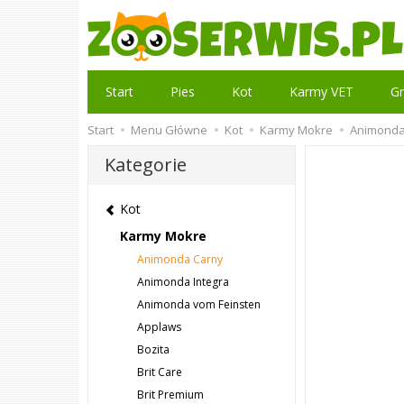
Start
Pies
Kot
Karmy VET
Gr
Start
Menu Główne
Kot
Karmy Mokre
Animonda
Kategorie
Kot
Karmy Mokre
Animonda Carny
Animonda Integra
Animonda vom Feinsten
Applaws
Bozita
Brit Care
Brit Premium