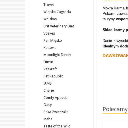
Trovet
Mokra karma 
Wiejska Zagroda
Pokarm zawiera
Whiskas
tauryny
wspom
Brit Veterinary Diet
Skład karmy p
Voskes
Pan Mięsko
Danie z wysoki
idealnym dod
Kattovit
Moonlight Dinner
DAWKOWAN
Fitmin
Vitakraft
Pet Republic
IAMS
Chérie
Comfy Appetit
Oasy
Polecamy
Paka Zwierzaka
Inaba
Taste of the Wild