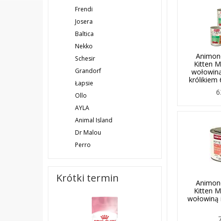
Frendi
Josera
Baltica
Nekko
Animon
Schesir
Kitten 
Grandorf
wołowiną
królikiem
Łapsie
6
Ollo
AYLA
Animal Island
Dr Malou
Perro
Krótki termin
Animon
Kitten 
wołowiną 