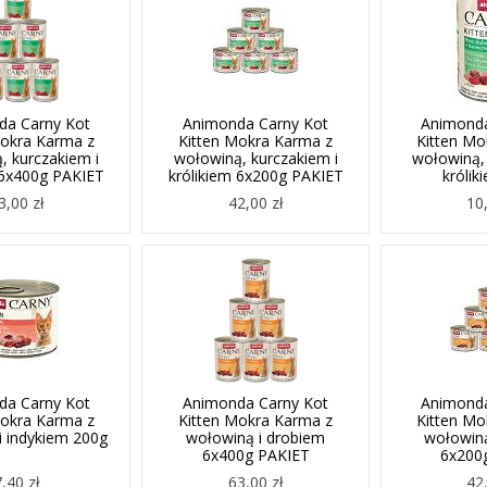
da Carny Kot
Animonda Carny Kot
Animonda
Mokra Karma z
Kitten Mokra Karma z
Kitten Mo
, kurczakiem i
wołowiną, kurczakiem i
wołowiną, 
 6x400g PAKIET
królikiem 6x200g PAKIET
królik
3,00 zł
42,00 zł
10,
da Carny Kot
Animonda Carny Kot
Animonda
Mokra Karma z
Kitten Mokra Karma z
Kitten Mo
i indykiem 200g
wołowiną i drobiem
wołowiną
6x400g PAKIET
6x200
7,40 zł
63,00 zł
42,