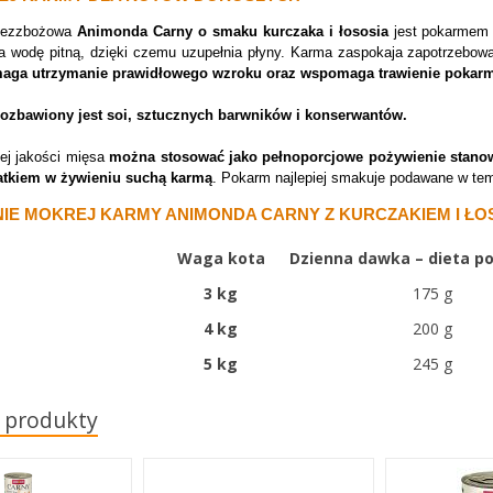
bezzbożowa
Animonda Carny o smaku kurczaka i łososia
jest pokarmem
 wodę pitną, dzięki czemu uzupełnia płyny. Karma zaspokaja zapotrzebow
aga utrzymanie prawidłowego wzroku oraz wspomaga trawienie pokar
ozbawiony jest soi, sztucznych barwników i konserwantów.
ej jakości mięsa
można stosować jako pełnoporcjowe pożywienie stanow
atkiem w żywieniu suchą karmą
. Pokarm najlepiej smakuje podawane w tem
IE MOKREJ KARMY ANIMONDA CARNY
Z KURCZAKIEM I Ł
Waga kota
Dzienna dawka – dieta 
3 kg
175 g
4 kg
200 g
5 kg
245 g
 produkty