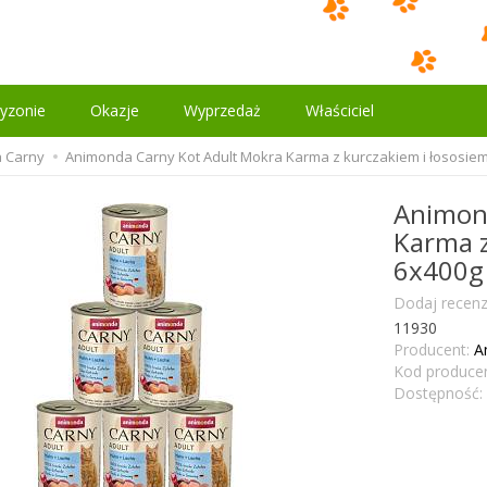
yzonie
Okazje
Wyprzedaż
Właściciel
 Carny
Animonda Carny Kot Adult Mokra Karma z kurczakiem i łososie
Animon
Karma z
6x400g
Dodaj recenz
11930
Producent:
A
Kod producen
Dostępność: