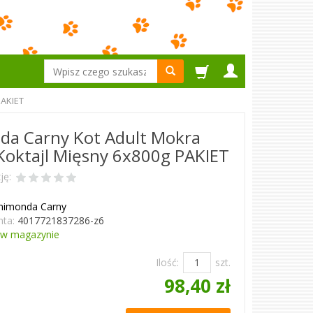
Wyszukaj
PAKIET
da Carny Kot Adult Mokra
oktajl Mięsny 6x800g PAKIET
ję:
nimonda Carny
ta:
4017721837286-z6
w magazynie
Ilość:
szt.
98,40 zł