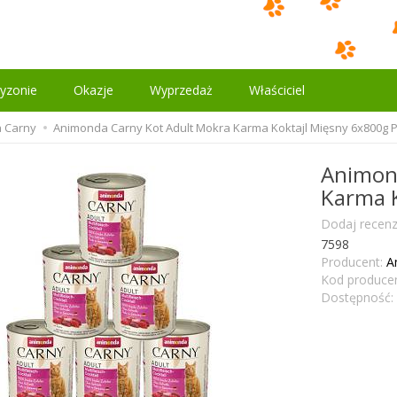
yzonie
Okazje
Wyprzedaż
Właściciel
 Carny
Animonda Carny Kot Adult Mokra Karma Koktajl Mięsny 6x800g 
Animon
Karma K
Dodaj recenz
7598
Producent:
A
Kod producen
Dostępność: