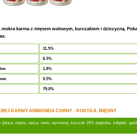
mokra karma z mięsem wołowym, kurczakiem i dziczyzną. Pokarm
as.
11.5%
6.5%
lne
1.8%
owe
0.5%
79.0%
REJ KARMY ANIMONDA CARNY - KOKTAJL MIĘSNY
(płuca, mięso, serca, nerki, wymiona), kurczak 29% (wątroba, żołądek, gard