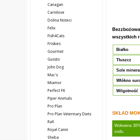
Canagan
Carnilove
Dolina Noteci
Felix
Bezzbożowa 
Fish4Cats
wszystkich r
Friskies
Białko
Gourmet
Gussto
Tłuszcz
John Dog
Sole minera
Mac's
Włókno sur
Miamor
Perfect FIt
Wilgotność
Piper Animals
Pro Plan
SKŁAD MOK
Pro Plan Veterinary Diets
Rafi
Wołowina 30% 
Royal Canin
sodu.
Sheba