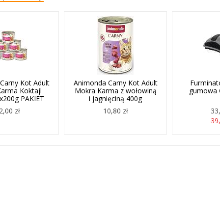
Carny Kot Adult
Animonda Carny Kot Adult
Furminat
arma Koktajl
Mokra Karma z wołowiną
gumowa 
6x200g PAKIET
i jagnięciną 400g
2,00 zł
10,80 zł
33,
39,