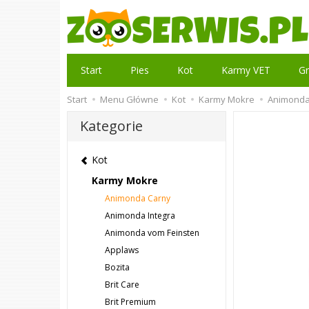
Start
Pies
Kot
Karmy VET
Gr
Start
Menu Główne
Kot
Karmy Mokre
Animonda
Kategorie
Kot
Karmy Mokre
Animonda Carny
Animonda Integra
Animonda vom Feinsten
Applaws
Bozita
Brit Care
Brit Premium