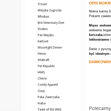
OPIS MOKR
Trovet
Wiejska Zagroda
Mokra karma 
Pokarm zawiera
Whiskas
Brit Veterinary Diet
Mięso wołow
Voskes
wołowina bogat
kurczaka
,któr
Pan Mięsko
lekkostrawne
o
Kattovit
Moonlight Dinner
Danie z pyszn
Fitmin
być idealnym
Vitakraft
DAWKOWANI
Pet Republic
IAMS
Chérie
Comfy Appetit
Oasy
Paka Zwierzaka
Inaba
Polecamy
Taste of the Wild