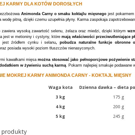
EJ KARMY DLA KOTÓW DOROSŁYCH
bezzbożowa
Animonda Carny o smaku koktajlu mięsnego
jest pokarmem
 wodę pitną, dzięki czemu uzupełnia płyny. Karma zaspokaja zapotrzebowan
e
zawiera wysoką zawartość selenu, żelaza oraz miedzi, dzięki którym
wzm
a jest w metioniny i cystyny, które
mają właściwości przeciwutleniające p
e jest źródłem cynku i selanu
,
pobudza naturalne funkcje obronne 
raz posiada wysoki poziom tłuszczów nienasyconych.
ymi kawałkami mięsa
można stosować jako pełnoporcjowe pożywienie st
 dodatkiem w żywieniu suchą karmą
. Pokarm najlepiej smakuje podawane w
E MOKREJ KARMY ANIMONDA CARNY - KOKTAJL MIĘSNY
Waga kota
Dzienna dawka – dieta 
3 kg
175 g
4 kg
200 g
5 kg
245 g
 produkty