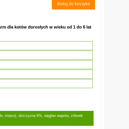
dodaj do koszyka
 dla kotów dorosłych w wieku od 1 do 6 lat
ło, mięso), dziczyzna 6%, węglan wapnia, chlorek