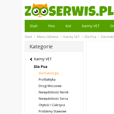
Start
Pies
Kot
Karmy VET
Gr
Start
Menu Główne
Karmy VET
Dla Psa
Dermato
Kategorie
Karmy VET
Dla Psa
Dermatologia
Profilaktyka
Drogi Moczowe
Niewydolność Nerek
Niewydolnośc Serca
Otyłość i Cukrzyca
Problemy Stawowe