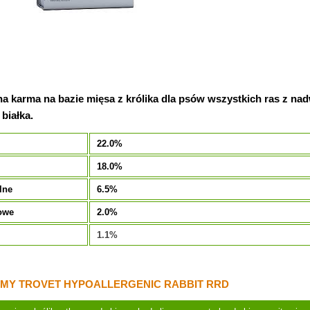
na karma na bazie mięsa z królika dla psów wszystkich ras z n
 białka.
22.0%
18.0%
lne
6.5%
owe
2.0%
1.1%
MY TROVET HYPOALLERGENIC RABBIT RRD