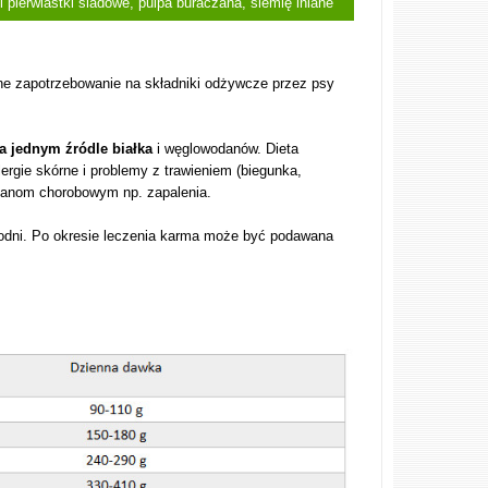
 pierwiastki śladowe, pulpa buraczana, siemię lniane
ne zapotrzebowanie na składniki odżywcze przez psy
a jednym źródle białka
i węglowodanów.
Dieta
alergie skórne i problemy z trawieniem (biegunka,
ianom chorobowym np. zapalenia.
odni. Po okresie leczenia karma może być podawana