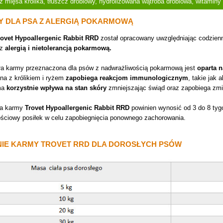
 mięsa królika, tłuszcz drobiowy, hydrolizowana wątroba drobiowa, witaminy i
Y DLA PSA Z ALERGIĄ POKARMOWĄ
rovet Hypoallergenic Rabbit RRD
został opracowany uwzględniając codzien
 z
alergią
i nietolerancją pokarmową.
uła karmy
przeznaczona dla psów z nadwrażliwością pokarmową jest
oparta n
na z królikiem i ryżem
zapobiega reakcjom immunologicznym
, takie jak 
ma
korzystnie wpływa na stan skóry
zmniejszając świąd oraz zapobiega zm
ia karmy
Trovet Hypoallergenic Rabbit RRD
powinien wynosić od 3 do 8 tyg
ościowy posiłek w celu zapobiegnięcia ponownego zachorowania.
IE KARMY TROVET RRD DLA DOROSŁYCH PSÓW