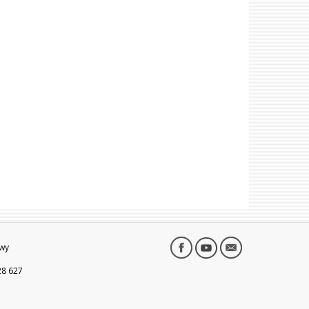
wy
28 627