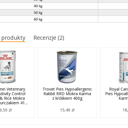
 produkty
Recenzje (2)
nin Veterinary
Trovet Pies Hypoallergenic
Royal Cani
itivity Control
Rabbit RRD Mokra Karma
Pies Hypoal
 & Rice Mokra
z królikiem 400g
Karm
urczakiem 41...
9,50 zł
15,40 zł
18,