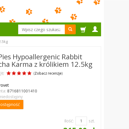
Wyszukaj
2.5kg
Pies Hypoallergenic Rabbit
ha Karma z królikiem 12.5kg
ję:
(
Zobacz recenzje
)
rovet
ta:
8716811001410
niedostępny
dostępność
Ilość:
szt.