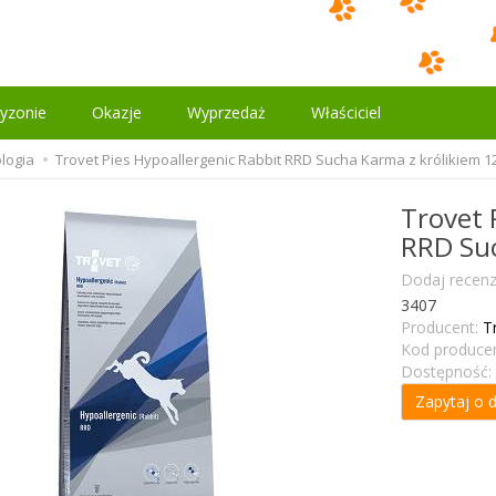
yzonie
Okazje
Wyprzedaż
Właściciel
logia
Trovet Pies Hypoallergenic Rabbit RRD Sucha Karma z królikiem 1
Trovet 
RRD Suc
Dodaj recenz
3407
Producent:
T
Kod producen
Dostępność:
Zapytaj o 