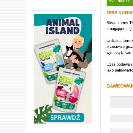
Ryż, mączka z
OPIS KARM
Skład karmy
T
zmagające się
Unikalna form
przeciwalergicz
wymioty). Kar
Czas podawan
jako pełnowart
DAWKOWAN