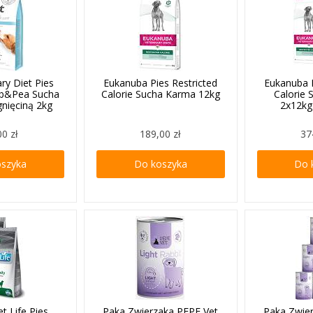
ary Diet Pies
Eukanuba Pies Restricted
Eukanuba P
mb&Pea Sucha
Calorie Sucha Karma 12kg
Calorie
gnięciną 2kg
2x12k
00 zł
189,00 zł
37
oszyka
Do koszyka
Do 
t Life Pies
Paka Zwierzaka PEPE Vet
Paka Zwie