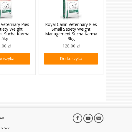
 Veterinary Pies
Royal Canin Veterinary Pies
tiety Weight
Small Satiety Weight
t Sucha Karma
Management Sucha Karma
1.5kg
3kg
,00 zł
128,00 zł
koszyka
Do koszyka
wy
28 627