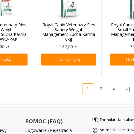
eterinary Pies
Royal Canin Veterinary Pies
Royal Canin
y Weight
Satiety Weight
Small Sa
 Sucha Karma
Management Sucha Karma
Managemen
 DWU-PAK
6kg
00 zł
187,00 zł
75
oszyka
Do koszyka
Do 
1
2
»
»|
Formularz Kontakto
POMOC (FAQ)
tawy
Logowanie i Rejestracja
58 762 30 20, 501 6