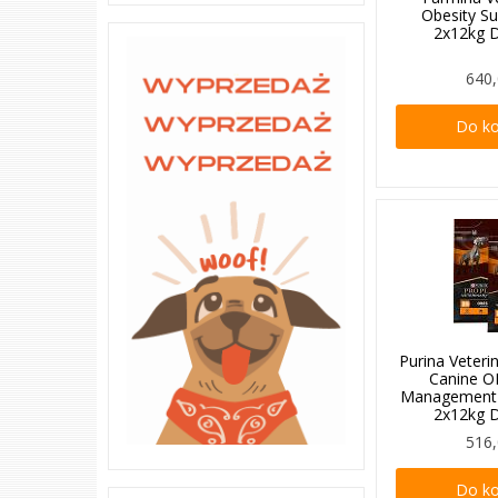
Obesity S
2x12kg
640,
Do k
Purina Veteri
Canine O
Management
2x12kg
516,
Do k