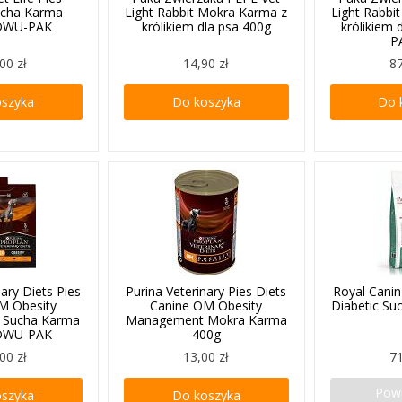
ucha Karma
Light Rabbit Mokra Karma z
Light Rabbi
 DWU-PAK
królikiem dla psa 400g
królikiem 
P
00 zł
14,90 zł
87
oszyka
Do koszyka
Do 
nary Diets Pies
Purina Veterinary Pies Diets
Royal Canin
M Obesity
Canine OM Obesity
Diabetic Su
 Sucha Karma
Management Mokra Karma
 DWU-PAK
400g
00 zł
13,00 zł
71
Pow
oszyka
Do koszyka