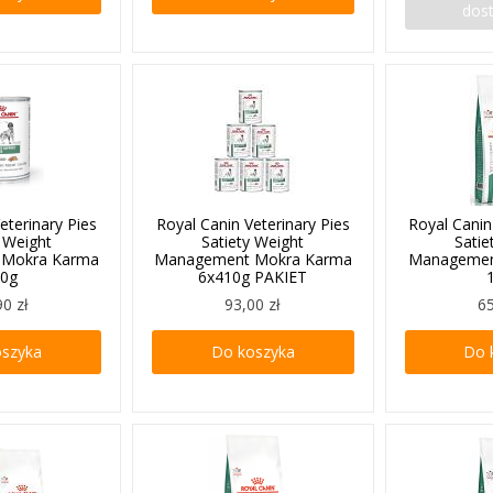
dos
eterinary Pies
Royal Canin Veterinary Pies
Royal Canin
y Weight
Satiety Weight
Satie
 Mokra Karma
Management Mokra Karma
Managemen
10g
6x410g PAKIET
90 zł
93,00 zł
65
oszyka
Do koszyka
Do 