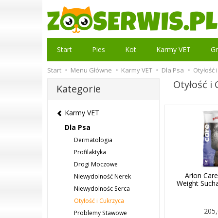
Start
Pies
Kot
Karmy VET
Gr
Start
Menu Główne
Karmy VET
Dla Psa
Otyłość 
Otyłość i
Kategorie
Karmy VET
Dla Psa
Dermatologia
Profilaktyka
Drogi Moczowe
Arion Care
Niewydolność Nerek
Weight Such
Niewydolnośc Serca
Otyłość i Cukrzyca
205,
Problemy Stawowe