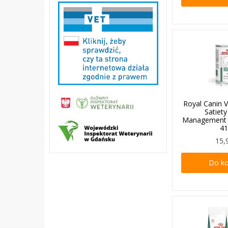
Royal Canin V
Satiet
Management
4
15,
Do k