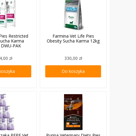
ies Restricted
Farmina Vet Life Pies
 Sucha Karma
Obesity Sucha Karma 12kg
g DWU-PAK
4,00 zł
330,00 zł
koszyka
Do koszyka
rzaka PEPE Vet
Purina Veterinary Diets Pies