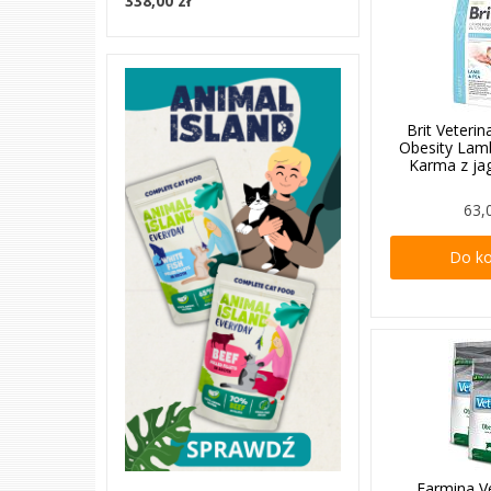
338,00 zł
Brit Veterin
Obesity La
Karma z ja
63,
Do k
Farmina Ve