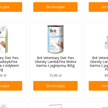
oszyka
Do koszyka
Do 
ary Diet Pies
Brit Veterinary Diet Pies
Brit Veter
Turkey&Pea
Obesity Lamb&Pea Mokra
Obesity L
a z indykiem
Karma z jagnięciną 400g
Karma z ja
kg
P
00 zł
15,90 zł
89
oszyka
Do koszyka
Do 