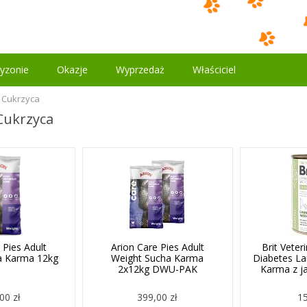
yzonie
Okazje
Wyprzedaż
Właściciel
i Cukrzyca
 Cukrzyca
 Pies Adult
Arion Care Pies Adult
Brit Veter
a Karma 12kg
Weight Sucha Karma
Diabetes L
2x12kg DWU-PAK
Karma z j
00 zł
399,00 zł
15