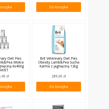
koszyka
Do koszyka
inary Diet Pies
Brit Veterinary Diet Pies
amb&Pea Mokra
Obesity Lamb&Pea Sucha
gnięciną 6x400g
Karma z jagnięciną 12kg
AKIET
,40 zł
289,00 zł
koszyka
Do koszyka