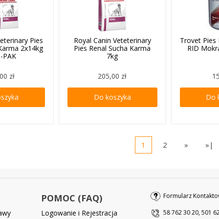
eterinary Pies
Royal Canin Veteterinary
Trovet Pies
 Karma 2x14kg
Pies Renal Sucha Karma
RID Mokr
-PAK
7kg
00 zł
205,00 zł
15
oszyka
Do koszyka
Do 
1
2
»
»|
Formularz Kontakto
POMOC (FAQ)
tawy
Logowanie i Rejestracja
58 762 30 20, 501 6