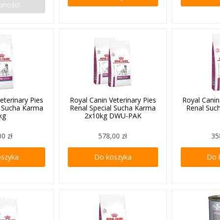
pności
eterinary Pies
Royal Canin Veterinary Pies
Royal Canin
l Sucha Karma
Renal Special Sucha Karma
Renal Suc
kg
2x10kg DWU-PAK
00 zł
578,00 zł
35
oszyka
Do koszyka
Do 