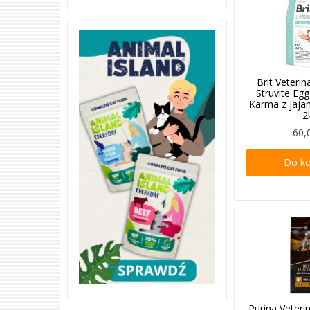
Brit Veterin
Struvite E
Karma z jaja
2
60,
Do k
Purina Veteri