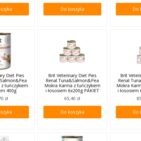
oszyka
Do koszyka
Do 
ary Diet Pies
Brit Veterinary Diet Pies
Brit Veter
&Salmon&Pea
Renal Tuna&Salmon&Pea
Renal Tun
 z tuńczykiem
Mokra Karma z tuńczykiem
Mokra Karm
iem 400g
i łososiem 6x200g PAKIET
i łososiem
70 zł
65,40 zł
85
oszyka
Do koszyka
Do 