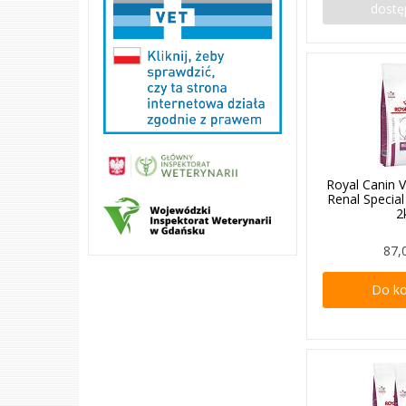
dostę
Royal Canin V
Renal Specia
2
87,
Do k