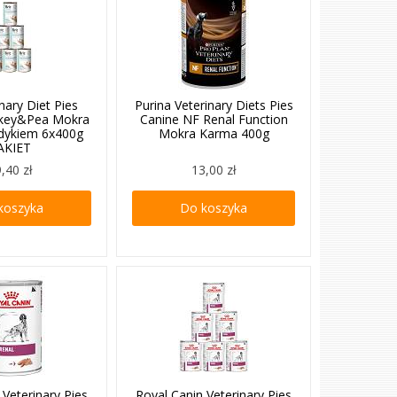
inary Diet Pies
Purina Veterinary Diets Pies
urkey&Pea Mokra
Canine NF Renal Function
ndykiem 6x400g
Mokra Karma 400g
AKIET
,40 zł
13,00 zł
koszyka
Do koszyka
 Veterinary Pies
Royal Canin Veterinary Pies