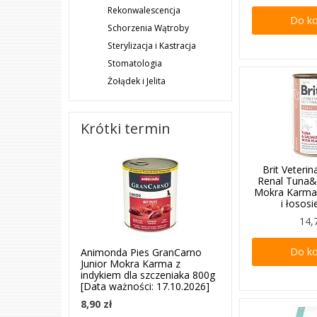
Rekonwalescencja
Do k
Schorzenia Wątroby
Sterylizacja i Kastracja
Stomatologia
Żołądek i Jelita
Krótki termin
Brit Veterin
Renal Tuna
Mokra Karma
i łosos
14,
Do k
Animonda Pies GranCarno
Junior Mokra Karma z
indykiem dla szczeniaka 800g
[Data ważności: 17.10.2026]
8,90 zł