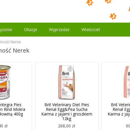
yzonie
Okazje
Wyprzedaż
Właściciel
lność Nerek
ność Nerek
ntegra Pies
Brit Veterinary Diet Pies
Brit Veter
en Rind Mokra
Renal Egg&Pea Sucha
Renal E
łowiną 400g
Karma z jajami i groszkiem
Karma z jaj
12kg
40 zł
268,00 zł
60