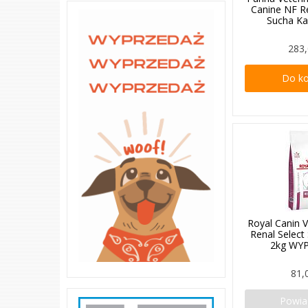
Canine NF R
Sucha K
283,
Do k
Royal Canin V
Renal Selec
2kg WY
81,
Powi