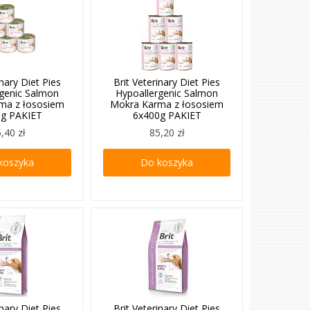
inary Diet Pies
Brit Veterinary Diet Pies
rgenic Salmon
Hypoallergenic Salmon
ma z łososiem
Mokra Karma z łososiem
0g PAKIET
6x400g PAKIET
,40 zł
85,20 zł
koszyka
Do koszyka
inary Diet Pies
Brit Veterinary Diet Pies