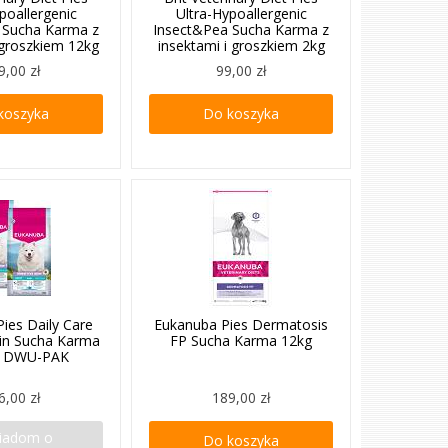
poallergenic
Ultra-Hypoallergenic
 Sucha Karma z
Insect&Pea Sucha Karma z
 groszkiem 12kg
insektami i groszkiem 2kg
9,00 zł
99,00 zł
koszyka
Do koszyka
ies Daily Care
Eukanuba Pies Dermatosis
kin Sucha Karma
FP Sucha Karma 12kg
g DWU-PAK
6,00 zł
189,00 zł
iadom o
Do koszyka