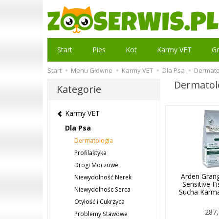
Start
Pies
Kot
Karmy VET
Gr
Start
Menu Główne
Karmy VET
Dla Psa
Dermato
Dermatol
Kategorie
Karmy VET
Dla Psa
Dermatologia
Profilaktyka
Drogi Moczowe
Arden Grang
Niewydolność Nerek
Sensitive F
Niewydolnośc Serca
Sucha Karma
Otyłość i Cukrzyca
287,
Problemy Stawowe