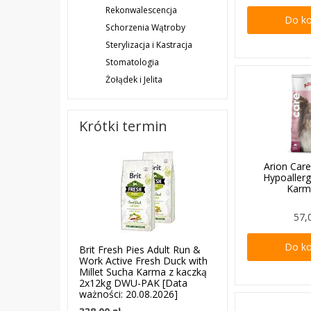
Rekonwalescencja
Do k
Schorzenia Wątroby
Sterylizacja i Kastracja
Stomatologia
Żołądek i Jelita
Krótki termin
Arion Care
Hypoaller
Karm
57,
Do k
Brit Fresh Pies Adult Run &
Work Active Fresh Duck with
Millet Sucha Karma z kaczką
2x12kg DWU-PAK [Data
ważności: 20.08.2026]