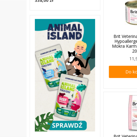
338,00 zł
Brit Veterin
Hypoallerg
Mokra Karm
2
11,
Do k
Brit Veterin