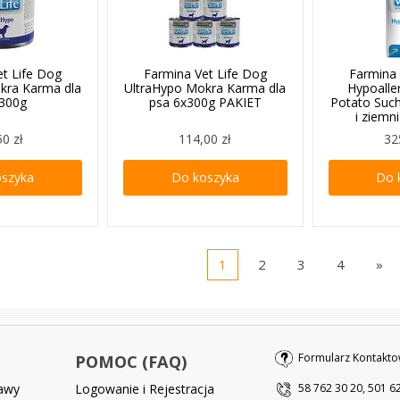
et Life Dog
Farmina Vet Life Dog
Farmina 
kra Karma dla
UltraHypo Mokra Karma dla
Hypoalle
 300g
psa 6x300g PAKIET
Potato Suc
i ziemn
50 zł
114,00 zł
32
oszyka
Do koszyka
Do 
1
2
3
4
»
Formularz Kontakto
POMOC (FAQ)
tawy
Logowanie i Rejestracja
58 762 30 20, 501 6