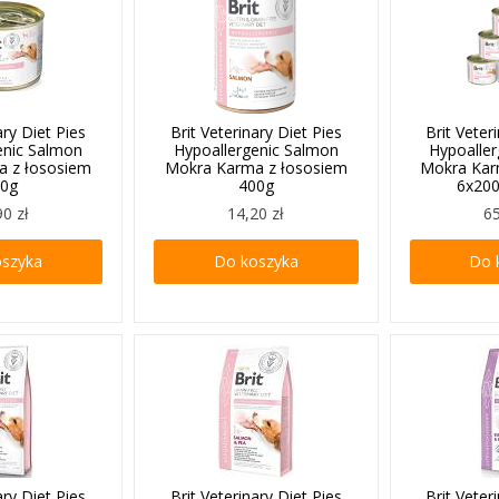
ary Diet Pies
Brit Veterinary Diet Pies
Brit Veter
enic Salmon
Hypoallergenic Salmon
Hypoalle
a z łososiem
Mokra Karma z łososiem
Mokra Kar
00g
400g
6x20
90 zł
14,20 zł
65
oszyka
Do koszyka
Do 
ary Diet Pies
Brit Veterinary Diet Pies
Brit Veter