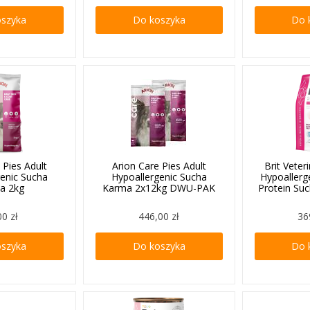
oszyka
Do koszyka
Do 
 Pies Adult
Arion Care Pies Adult
Brit Veter
genic Sucha
Hypoallergenic Sucha
Hypoallerg
a 2kg
Karma 2x12kg DWU-PAK
Protein Su
00 zł
446,00 zł
36
oszyka
Do koszyka
Do 