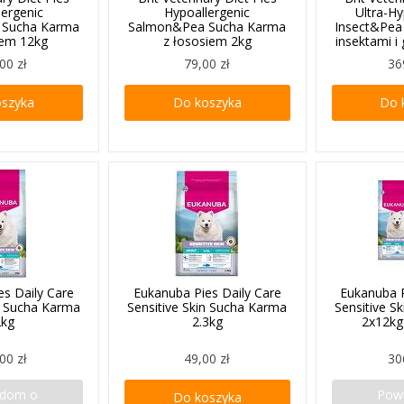
lergenic
Hypoallergenic
Ultra-Hy
 Sucha Karma
Salmon&Pea Sucha Karma
Insect&Pea
iem 12kg
z łososiem 2kg
insektami i
00 zł
79,00 zł
36
oszyka
Do koszyka
Do 
es Daily Care
Eukanuba Pies Daily Care
Eukanuba P
in Sucha Karma
Sensitive Skin Sucha Karma
Sensitive S
2kg
2.3kg
2x12k
00 zł
49,00 zł
30
adom o
Pow
Do koszyka