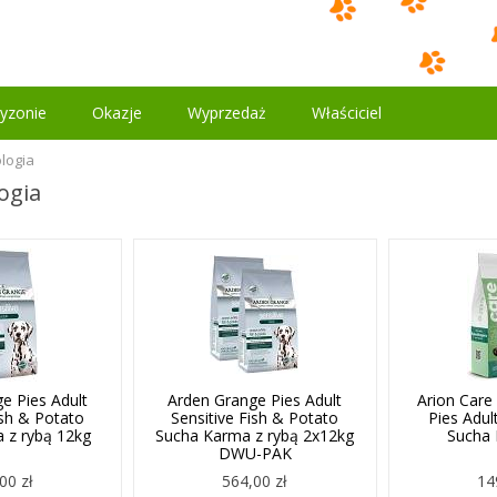
yzonie
Okazje
Wyprzedaż
Właściciel
logia
ogia
e Pies Adult
Arden Grange Pies Adult
Arion Care
ish & Potato
Sensitive Fish & Potato
Pies Adul
 z rybą 12kg
Sucha Karma z rybą 2x12kg
Sucha
DWU-PAK
00 zł
564,00 zł
14