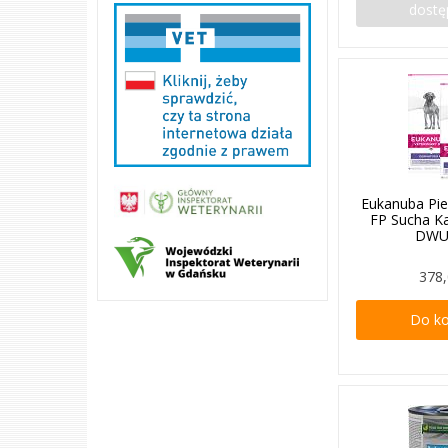
dostę
Eukanuba Pi
FP Sucha K
DWU
378,
Do k