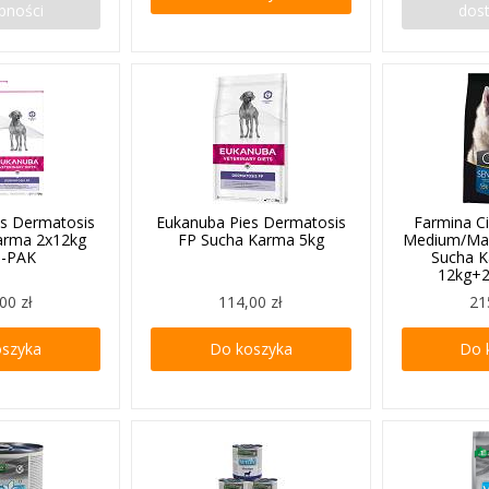
pności
dos
es Dermatosis
Eukanuba Pies Dermatosis
Farmina Ci
arma 2x12kg
FP Sucha Karma 5kg
Medium/Maxi
-PAK
Sucha K
12kg+2
00 zł
114,00 zł
21
oszyka
Do koszyka
Do 