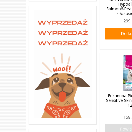
Hypoal
Salmon&Pea
z łosos
299,
Do k
Eukanuba Pi
Sensitive Sk
1
158,
Powi