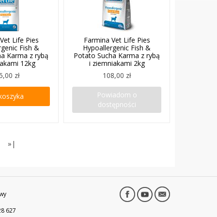
Vet Life Pies
Farmina Vet Life Pies
rgenic Fish &
Hypoallergenic Fish &
ha Karma z rybą
Potato Sucha Karma z rybą
iakami 12kg
i ziemniakami 2kg
5,00 zł
108,00 zł
Powiadom o
koszyka
dostępności
»|
wy
28 627