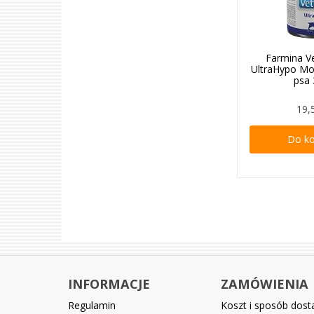
Farmina V
UltraHypo Mo
psa
19,
Do k
INFORMACJE
ZAMÓWIENIA
Regulamin
Koszt i sposób dos