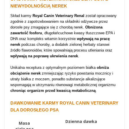
NIEWYDOLNOŚCIĄ NEREK
S
kład karmy
Royal Canin Veterinary Renal
został opracowany
zgodnie z zapotrzebowaniem na składniki odżywcze przez
dorosłe psy zmagające się z chorobą nerek.
Obniżona
zawartość fosforu
, długołańcuchowe kwasy tłuszczowe EPA i
DHA oraz kompleks witamin korzystnie
wpływają na pracę
nerek
podczas choroby, a dodatek zielonej herbaty stanowi
źródło flawonoidów, które spowalniają procesu utleniania oraz
wpływają na poprawę ukrwienia nerek
.
Unikalna receptura z optymalnym poziomem białka
obniża
obciążenie nerek
zmniejszając ryzyko powstania mocznicy i
utraty białka z moczem, ponadto substancje alkalizujące
wspomagają w utrzymaniu równowagi metabolicznej organizmu
chroniąc organizm przed kwasicą metaboliczną
.
DAWKOWANIE KARMY ROYAL CANIN VETERINARY
DLA DOROSŁEGO PSA
Dzienna dawka
Masa
ciała psa