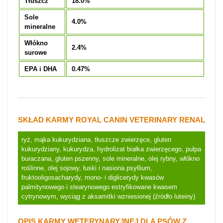
Tłuszcz
18.0%
Sole
4.0%
mineralne
Włókno
2.4%
surowe
EPA i DHA
0.47%
SKŁAD KARMY ROYAL CANIN VETERINARY RENAL
ryż, mąka kukurydziana, tłuszcze zwierzęce, gluten
kukurydziany, kukurydza, hydrolizat białka zwierzęcego, pulpa
buraczana, gluten pszenny, sole mineralne, olej rybny, włókno
roślinne, olej sojowy, łuski i nasiona psyllium,
fruktooligosacharydy, mono- i diglicerydy kwasów
palmitynowego i stearynowego estryfikowane kwasem
cytrynowym, wyciąg z aksamitki wzniesionej (źródło luteiny)
OPIS KARMY WETERYNARYJNEJ DLA PSÓW Z