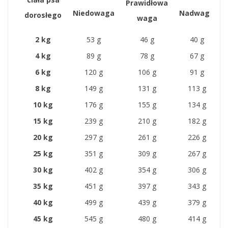
Prawidłowa
Niedowaga
Nadwaga
dorosłego
waga
2 kg
53 g
46 g
40 g
4 kg
89 g
78 g
67 g
6 kg
120 g
106 g
91 g
8 kg
149 g
131 g
113 g
10 kg
176 g
155 g
134 g
15 kg
239 g
210 g
182 g
20 kg
297 g
261 g
226 g
25 kg
351 g
309 g
267 g
30 kg
402 g
354 g
306 g
35 kg
451 g
397 g
343 g
40 kg
499 g
439 g
379 g
45 kg
545 g
480 g
414 g