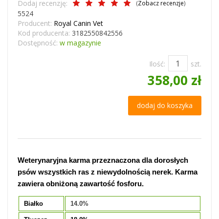
Dodaj recenzję:
(
Zobacz recenzje
)
5524
Producent:
Royal Canin Vet
Kod producenta:
3182550842556
Dostępność:
w magazynie
Ilość:
szt.
358,00 zł
dodaj do koszyka
Weterynaryjna karma przeznaczona dla dorosłych
psów wszystkich ras z niewydolnością nerek. Karma
zawiera obniżoną zawartość fosforu.
Białko
14.0%