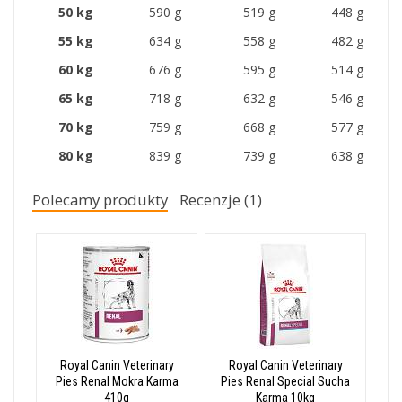
50 kg
590 g
519 g
448 g
55 kg
634 g
558 g
482 g
60 kg
676 g
595 g
514 g
65 kg
718 g
632 g
546 g
70 kg
759 g
668 g
577 g
80 kg
839 g
739 g
638 g
Polecamy produkty
Recenzje (1)
Royal Canin Veterinary
Royal Canin Veterinary
Pies Renal Mokra Karma
Pies Renal Special Sucha
410g
Karma 10kg