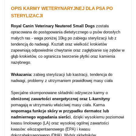
OPIS KARMY WETERYNARYJNEJ DLA PSA PO
STERYLIZACJI
Royal Canin Veterinary Neutered Small Dogs
została
opracowana do postępowania
dietetycznego u psów dorosłych
małych ras - waga poniżej 10kg po zabiegu sterylizacji lub z
tendencją do nadwagi. Kształt oraz wielkość krokietów
zapewniają odpowiednie chwytanie oraz zagłębianie się zębów w
głąb krokietów, co ogranicza tworzenie płytki oraz kamienia
nazębnego.
Wskazania:
zabieg sterylizacji lub kastracji, tendencja do
nadwagi, problemy z utrzymaniem prawidłowej masy ciała
Specjalne skomponowane składniki odżywcze karmy
o
obniżonej zawartości energetycznej oraz L-karnityny
pomagają w utrzymaniu właściwej masy ciała. Karma
wspomaga funkcje skóry w przypadku dermatoz lub
nadmiernego wypadania sierści
, dzięki wysokiemu poziomowi
kwasu linolowego (LA) oraz wysokiej ogólnej zawartości
kwasów: eikozapentaenowego (EPA) i kwasu
dokozaheksaenowego (DHA). Wybór składników