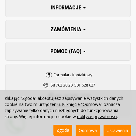
INFORMACJE
ZAMÓWIENIA
POMOC (FAQ)
Formularz Kontaktowy
58 762 30 20, 501 628 627
pn. - pt. 8:00 - 15:30
Klikając “Zgoda” akceptujesz zapisywanie wszystkich danych
cookie na twoim urządzeniu. Kliknięcie “Odmowa” oznacza
sklep@zooserwis.pl
zapisywanie tylko danych niezbędnych do funkcjonowania
strony. Więcej informacji o cookie w
polityce prywatności
.
Zgoda
Odmowa
Ustawienia
Sklep internetowy SOTE