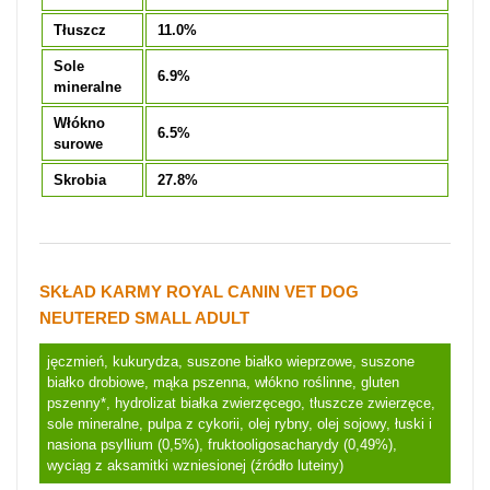
Tłuszcz
11.0%
Sole
6.9%
mineralne
Włókno
6.5%
surowe
Skrobia
27.8%
SKŁAD KARMY ROYAL CANIN VET DOG
NEUTERED SMALL ADULT
jęczmień, kukurydza, suszone białko wieprzowe, suszone
białko drobiowe, mąka pszenna, włókno roślinne, gluten
pszenny*, hydrolizat białka zwierzęcego, tłuszcze zwierzęce,
sole mineralne, pulpa z cykorii, olej rybny, olej sojowy, łuski i
nasiona psyllium (0,5%), fruktooligosacharydy (0,49%),
wyciąg z aksamitki wzniesionej (źródło luteiny)