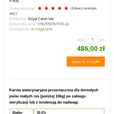
PAK
Dodaj recenzję:
(
Zobacz recenzje
)
4057
Producent:
Royal Canin Vet
Kod producenta:
3182550761970-z2
Dostępność:
w magazynie
Ilość:
szt.
486,00 zł
dodaj do koszyka
Karma weterynaryjna przeznaczona dla dorosłych
psów małych ras (poniżej 10kg) po zabiegu
sterylizacji lub z tendencją do nadwagi.
Białko
30.0%