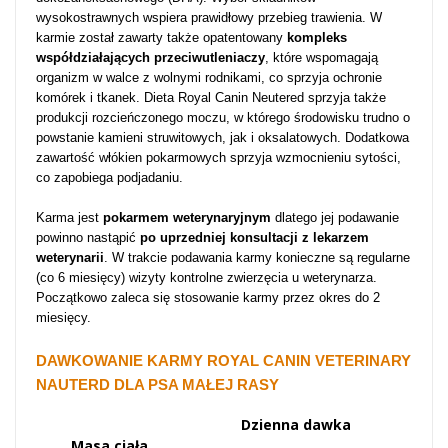
wysokostrawnych wspiera prawidłowy przebieg trawienia. W
karmie został zawarty także opatentowany
kompleks
współdziałających przeciwutleniaczy
, które wspomagają
organizm w walce z wolnymi rodnikami, co sprzyja ochronie
komórek i tkanek. Dieta Royal Canin Neutered sprzyja także
produkcji rozcieńczonego moczu, w którego środowisku trudno o
powstanie kamieni struwitowych, jak i oksalatowych. Dodatkowa
zawartość włókien pokarmowych sprzyja wzmocnieniu sytości,
co zapobiega podjadaniu.
Karma jest
pokarmem weterynaryjnym
dlatego jej podawanie
powinno nastąpić
po uprzedniej konsultacji z lekarzem
weterynarii
. W trakcie podawania karmy konieczne są regularne
(co 6 miesięcy) wizyty kontrolne zwierzęcia u weterynarza.
Początkowo zaleca się stosowanie karmy przez okres do 2
miesięcy.
DAWKOWANIE KARMY ROYAL CANIN VETERINARY
NAUTERD DLA PSA MAŁEJ RASY
Dzienna dawka
Masa ciała