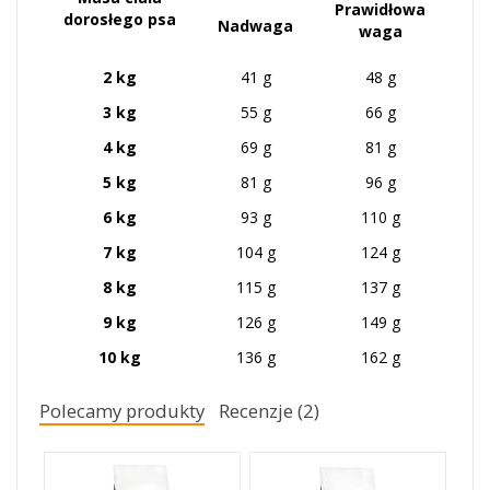
Prawidłowa
dorosłego psa
Nadwaga
waga
2 kg
41 g
48 g
3 kg
55 g
66 g
4 kg
69 g
81 g
5 kg
81 g
96 g
6 kg
93 g
110 g
7 kg
104 g
124 g
8 kg
115 g
137 g
9 kg
126 g
149 g
10 kg
136 g
162 g
Polecamy produkty
Recenzje (2)