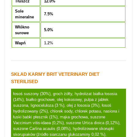
Tłuszcz
12.0%
Sole
7.5%
mineralne
Włókno
5.0%
surowe
Wapń
1.2%
SKŁAD KARMY BRIT VETERINARY DIET
STERILISED
łosoś suszony (30%), groch żółty, hydrolizat białka łososia
(14%), białko grochowe, olej kokosowy, pulpa z jabłek
suszona, lignoceluloza (3 %), olej z łososia (3%), łosoś
hydrolizowany (2%), chlorek sody, chlorek potasu, nasiona i
łuski babki płesznik (1%), mąka grochowa, suszone
Vaccinium vitis-idaea (0,2%), suszone Urtica dioica (0,12%),
suszone Carlina acaulis (0,08%), hydrolizowane skorupki
skorupiaków (źródło siarczanu glukozaminy 0,02 %),