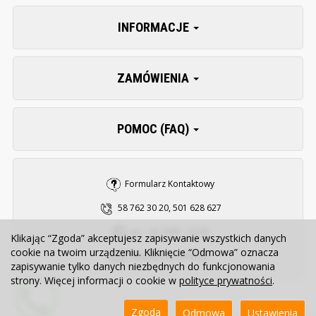
INFORMACJE
ZAMÓWIENIA
POMOC (FAQ)
Formularz Kontaktowy
58 762 30 20, 501 628 627
pn. - pt. 8:00 - 15:30
Klikając “Zgoda” akceptujesz zapisywanie wszystkich danych
cookie na twoim urządzeniu. Kliknięcie “Odmowa” oznacza
sklep@zooserwis.pl
zapisywanie tylko danych niezbędnych do funkcjonowania
strony. Więcej informacji o cookie w
polityce prywatności
.
Zgoda
Odmowa
Ustawienia