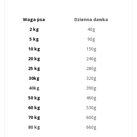
Waga psa
Dzienna dawka
2 kg
40g
5 kg
90g
10 kg
150g
20 kg
240g
25 kg
280g
30kg
320g
40kg
390g
50 kg
460g
60 kg
530g
70 kg
600g
80 kg
660g