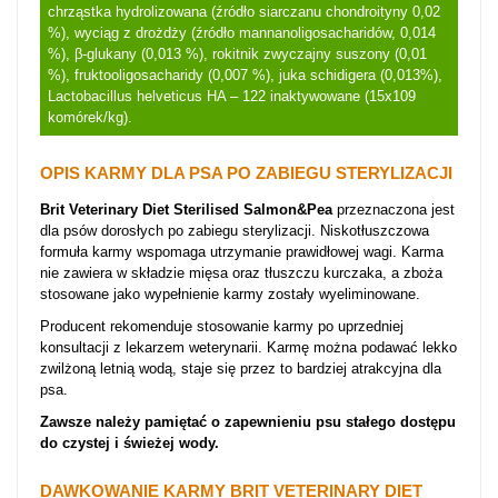
chrząstka hydrolizowana (źródło siarczanu chondroityny 0,02
%), wyciąg z drożdży (źródło mannanoligosacharidów, 0,014
%), β-glukany (0,013 %), rokitnik zwyczajny suszony (0,01
%), fruktooligosacharidy (0,007 %), juka schidigera (0,013%),
Lactobacillus helveticus HA – 122 inaktywowane (15x109
komórek/kg).
OPIS KARMY DLA PSA PO ZABIEGU STERYLIZACJI
Brit Veterinary Diet Sterilised Salmon&Pea
przeznaczona jest
dla psów dorosłych po zabiegu sterylizacji. Niskotłuszczowa
formuła karmy wspomaga utrzymanie prawidłowej wagi. Karma
nie zawiera w składzie mięsa oraz tłuszczu kurczaka, a zboża
stosowane jako wypełnienie karmy zostały wyeliminowane.
Producent rekomenduje stosowanie karmy po uprzedniej
konsultacji z lekarzem weterynarii. Karmę można podawać lekko
zwilżoną letnią wodą, staje się przez to bardziej atrakcyjna dla
psa.
Zawsze należy pamiętać o zapewnieniu psu stałego dostępu
do czystej i świeżej wody.
DAWKOWANIE KARMY
BRIT VETERINARY DIET