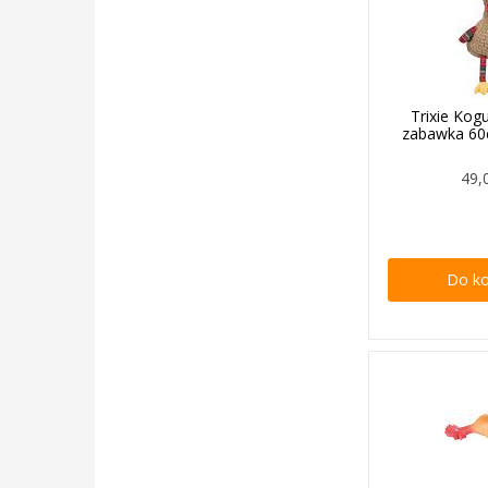
Trixie Kog
zabawka 60
49,
Do k