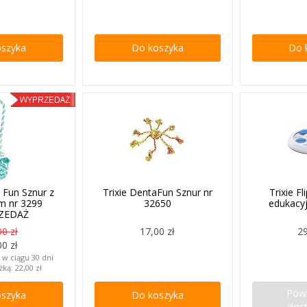
oszyka
Do koszyka
Do 
a Fun Sznur z
Trixie DentaFun Sznur nr
Trixie F
cm nr 3299
32650
edukacy
ZEDAŻ
00 zł
17,00 zł
29
00 zł
 w ciągu 30 dni
żką:
22,00 zł
Pow
oszyka
Do koszyka
dos