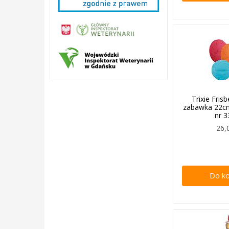
Trixie Fri
zabawka 22c
nr 
26,
Do k