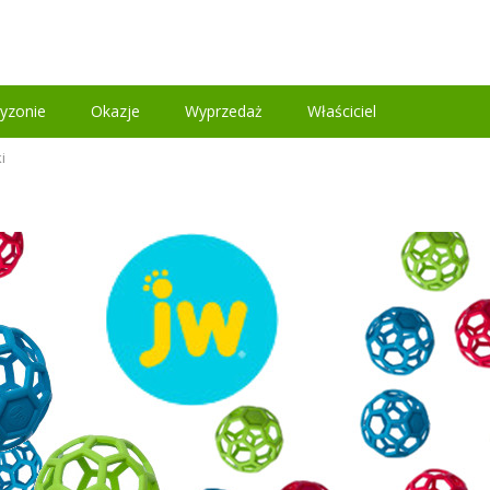
yzonie
Okazje
Wyprzedaż
Właściciel
i