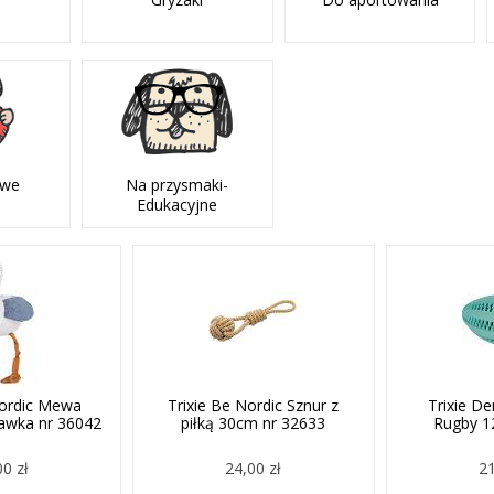
owe
Na przysmaki-
Edukacyjne
Nordic Mewa
Trixie Be Nordic Sznur z
Trixie De
awka nr 36042
piłką 30cm nr 32633
Rugby 1
00 zł
24,00 zł
21