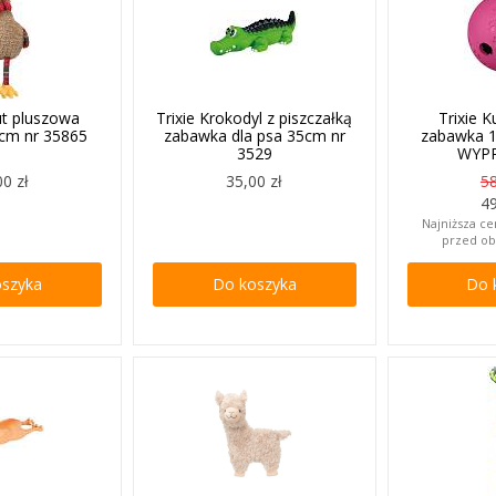
ut pluszowa
Trixie Krokodyl z piszczałką
Trixie 
cm nr 35865
zabawka dla psa 35cm nr
zabawka 
3529
WYP
00 zł
35,00 zł
58
49
Najniższa ce
przed ob
oszyka
Do koszyka
Do 