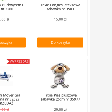
ka z uchwytem i
Trixie Longies lateksowa
ą nr 3280
zabawka nr 3503
,00 zł
15,00 zł
koszyka
Do koszyka
ini Mover Gra
Trixie Pies pluszowa
jna nr 32029
zabawka 26cm nr 35977
RZEDAŻ
,00 zł
29,00 zł