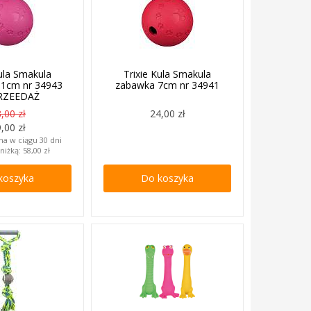
Kula Smakula
Trixie Kula Smakula
11cm nr 34943
zabawka 7cm nr 34941
RZEEDAŻ
,00 zł
24,00 zł
,00 zł
na w ciągu 30 dni
niżką:
58,00 zł
koszyka
Do koszyka