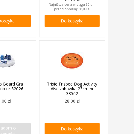
Najniższa cena w ciągu 30 dni
przed obniżką:
38,00 zł
koszyka
Do koszyka
lip Board Gra
Trixie Frisbee Dog Activity
jna nr 32026
disc zabawka 23cm nr
33562
,00 zł
28,00 zł
iadom o
Do koszyka
tępności