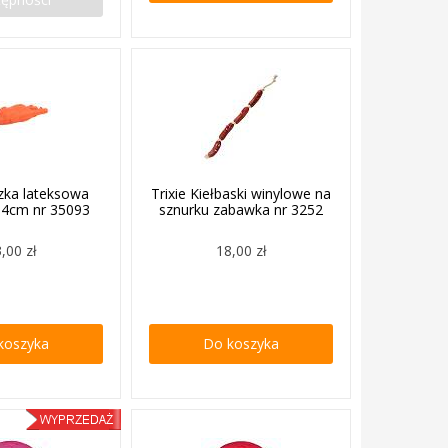
czka lateksowa
Trixie Kiełbaski winylowe na
14cm nr 35093
sznurku zabawka nr 3252
,00 zł
18,00 zł
koszyka
Do koszyka