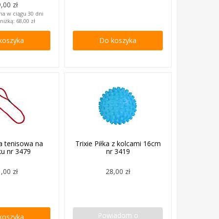
,00 zł
na w ciągu 30 dni
niżką:
68,00 zł
koszyka
Do koszyka
ka tenisowa na
Trixie Piłka z kolcami 16cm
ku nr 3479
nr 3419
,00 zł
28,00 zł
Powiadom o
koszyka