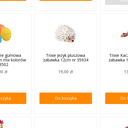
sbee gumowa
Trixie Jeżyk pluszowa
Trixie Ka
m mix kolorów
zabawka 12cm nr 35934
zabawka 
33502
00 zł
19,00 zł
13
oszyka
Do koszyka
Do 