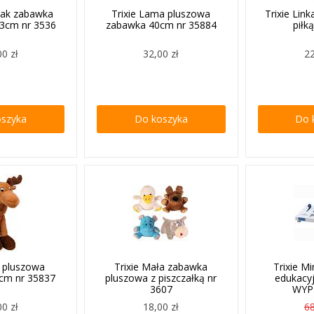
czak zabawka
Trixie Lama pluszowa
Trixie Lin
23cm nr 3536
zabawka 40cm nr 35884
piłk
00 zł
32,00 zł
22
oszyka
Do koszyka
Do 
ś pluszowa
Trixie Mała zabawka
Trixie M
cm nr 35837
pluszowa z piszczałką nr
edukacy
3607
WYP
00 zł
18,00 zł
68