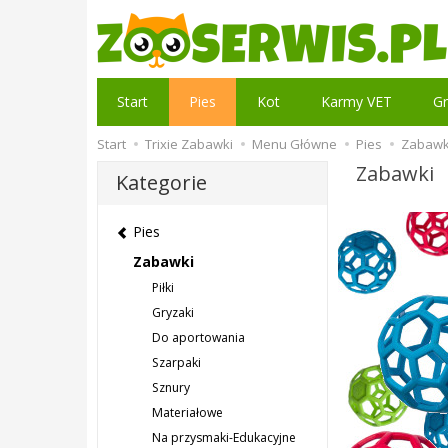
Start
Pies
Kot
Karmy VET
Gr
Start
Trixie Zabawki
Menu Główne
Pies
Zabawk
Zabawki
Kategorie
Pies
Zabawki
Piłki
Gryzaki
Do aportowania
Szarpaki
Sznury
Materiałowe
Na przysmaki-Edukacyjne