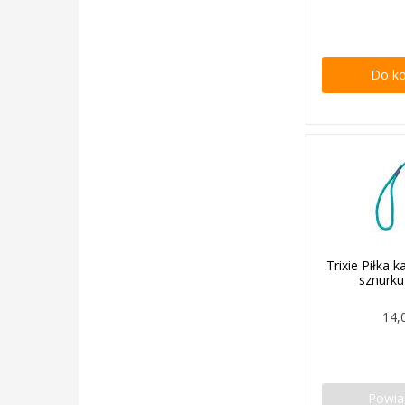
Do k
Trixie Piłka
sznurku
14,
Powi