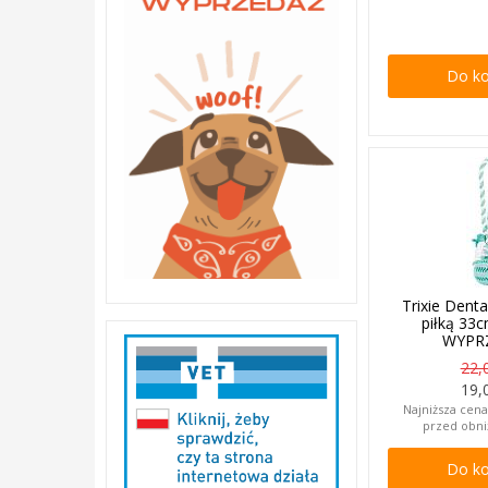
Do k
Trixie Dent
piłką 33
WYPR
22,
19,
Najniższa cena
przed obni
Do k