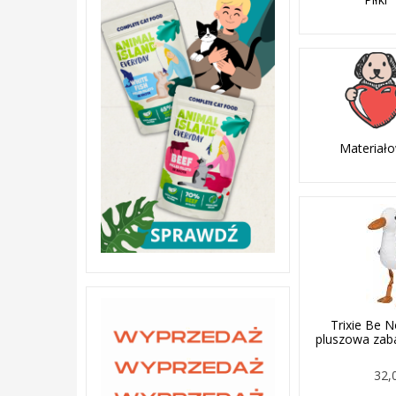
Materiał
Trixie Be 
pluszowa zab
32,