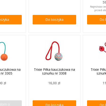
59
Najniższa ce
przed ob
oszyka
Do koszyka
Do 
 kauczukowa na
Trixie Piłka kauczukowa na
Trixie Pił
 nr 3305
sznurku nr 3308
sznur
00 zł
16,00 zł
11
adom o
Do koszyka
Do 