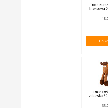
Trixie Kur
lateksowa 
18,
Do k
Trixie Ło
zabawka 30
33,