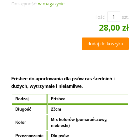
Dostępność:
w magazynie
Ilość:
szt.
28,00 zł
dodaj do koszyka
Frisbee do aportowania dla psów ras średnich i
dużych, wytrzymałe i niełamliwe.
Rodzaj
Frisbee
Długość
23cm
Mix kolorów (pomarańczowy,
Kolor
niebieski)
Przeznaczenie
Dla psów