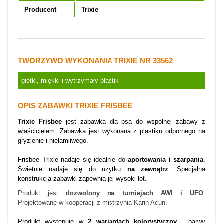
Producent
Trixie
TWORZYWO WYKONANIA TRIXIE NR 33562
giętki, miękki i wytrzymały plastik
OPIS ZABAWKI TRIXIE FRISBEE
Trixie Frisbee
jest zabawką dla psa do wspólnej zabawy z
właścicielem. Zabawka jest wykonana z plastiku odpornego na
gryzienie i niełamliwego.
Frisbee Trixie nadaje się idealnie do
aportowania i szarpania
.
Świetnie nadaje się do użytku
na zewnątrz
. Specjalna
konstrukcja zabawki zapewnia jej wysoki lot.
Produkt jest
dozwolony na turniejach AWI i UFO
.
Projektowane w kooperacji z mistrzynią Karin Acun.
Produkt występuje w
2 wariantach kolorystyczny
- barwy