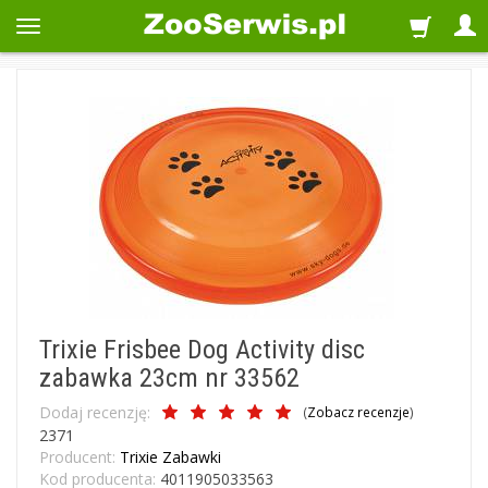
Trixie Frisbee Dog Activity disc
zabawka 23cm nr 33562
Dodaj recenzję:
(
Zobacz recenzje
)
2371
Producent:
Trixie Zabawki
Kod producenta:
4011905033563