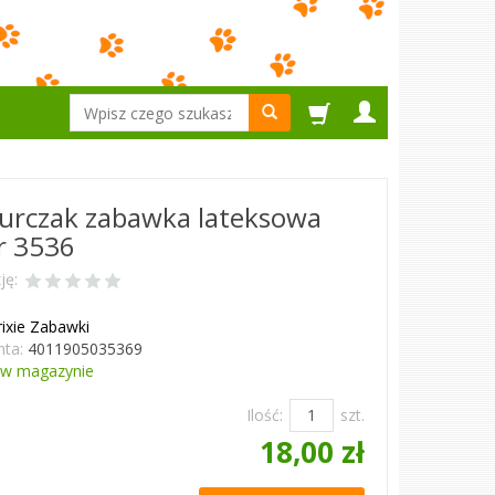
Wyszukaj
Kurczak zabawka lateksowa
r 3536
ję:
rixie Zabawki
ta:
4011905035369
w magazynie
Ilość:
szt.
18,00 zł