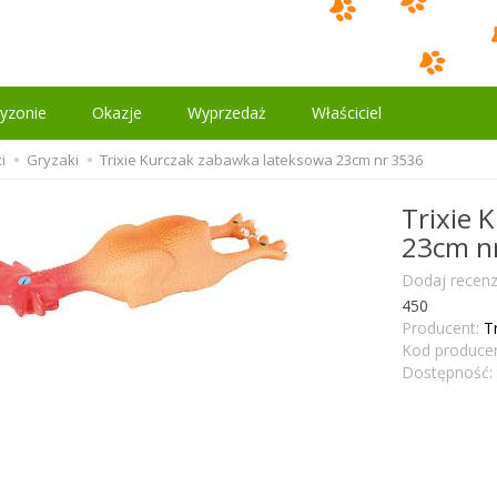
yzonie
Okazje
Wyprzedaż
Właściciel
i
Gryzaki
Trixie Kurczak zabawka lateksowa 23cm nr 3536
Trixie 
23cm n
Dodaj recenz
450
Producent:
T
Kod producen
Dostępność: