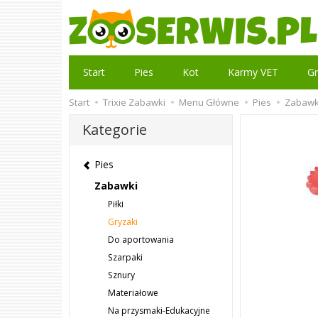
Start
Pies
Kot
Karmy VET
Gr
Start
Trixie Zabawki
Menu Główne
Pies
Zabawk
Kategorie
Pies
Zabawki
Piłki
Gryzaki
Do aportowania
Szarpaki
Sznury
Materiałowe
Na przysmaki-Edukacyjne