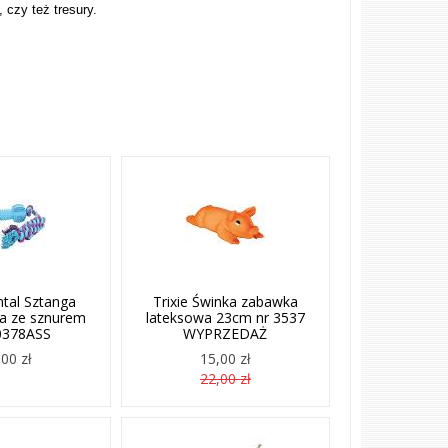
 czy też tresury.
tal Sztanga
Trixie Świnka zabawka
a ze sznurem
lateksowa 23cm nr 3537
0378ASS
WYPRZEDAŻ
00 zł
15,00 zł
22,00 zł