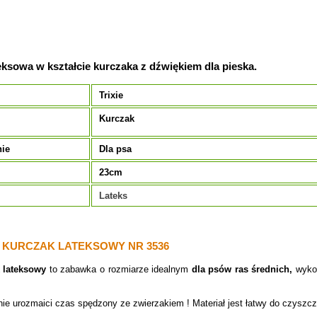
ksowa w kształcie kurczaka z dźwiękiem dla pieska.
Trixie
Kurczak
nie
Dla psa
23cm
Lateks
E KURCZAK LATEKSOWY NR 3536
k lateksowy
to zabawka o rozmiarze idealnym
dla psów ras średnich,
wykon
ie urozmaici czas spędzony ze zwierzakiem !
Materiał jest łatwy do czyszcz