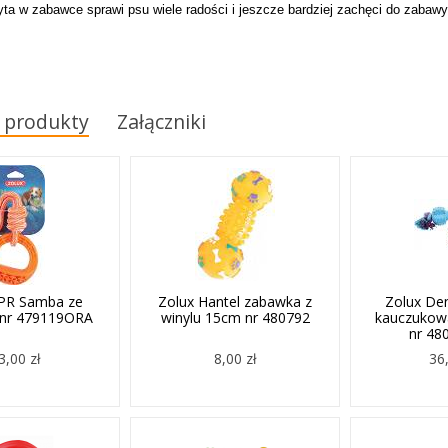
yta w zabawce sprawi psu wiele radości i jeszcze bardziej zachęci do zabawy,
 produkty
Załączniki
TPR Samba ze
Zolux Hantel zabawka z
Zolux Den
 nr 479119ORA
winylu 15cm nr 480792
kauczukow
nr 48
3,00 zł
8,00 zł
36,