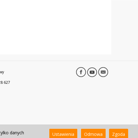
wy
28 627
tylko danych
Ustawienia
Odmowa
Zgoda