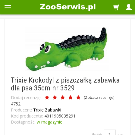
Trixie Krokodyl z piszczałką zabawka
dla psa 35cm nr 3529
Dodaj recenzję:
(
Zobacz recenzje
)
4752
Producent:
Trixie Zabawki
Kod producenta:
4011905035291
Dostępność:
w magazynie
Ilość:
szt.