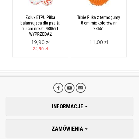
Zolux ETPU Piłka
Trixie Piłka z termogumy
balansująca dla psa śr.
8 cm mix kolorów nr
9.5cm nr kat. 480691
33651
WYPRZEDAŻ
19,90 zł
11,00 zł
24,90 zł
INFORMACJE
ZAMÓWIENIA