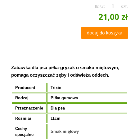
Ilość:
szt.
21,00 zł
dodaj do koszyka
Zabawka dla psa piłka-gryzak o smaku miętowym,
pomaga oczyszczać zęby i odświeża oddech.
Producent
Trixie
Rodzaj
Piłka gumowa
Przeznaczenie
Dla psa
Rozmiar
11cm
Cechy
Smak miętowy
specjalne