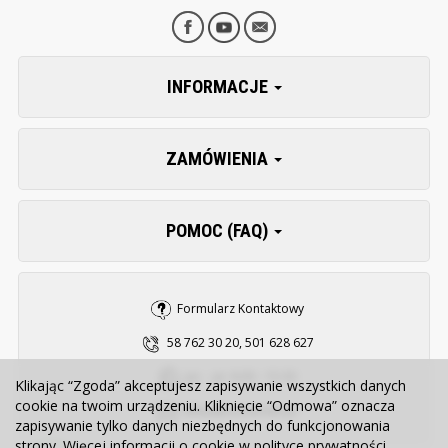
INFORMACJE
ZAMÓWIENIA
POMOC (FAQ)
Formularz Kontaktowy
58 762 30 20, 501 628 627
pn. - pt. 8:00 - 15:30
Klikając “Zgoda” akceptujesz zapisywanie wszystkich danych
cookie na twoim urządzeniu. Kliknięcie “Odmowa” oznacza
sklep@zooserwis.pl
zapisywanie tylko danych niezbędnych do funkcjonowania
strony. Więcej informacji o cookie w
polityce prywatności
.