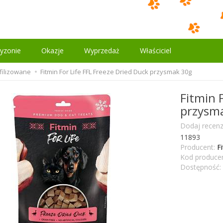
yzonie
Okazje
Wyprzedaż
Właściciel
ofilizowane
Fitmin For Life FFL Freeze Dried Duck przysmak 30g
Fitmin 
przysm
Dodaj recenz
11893
Producent:
F
Kod producen
Dostępność: