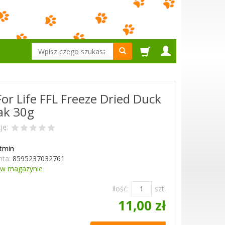
Wyszukaj
For Life FFL Freeze Dried Duck
ak 30g
ję:
itmin
ta:
8595237032761
w magazynie
Ilość:
szt.
11,00 zł