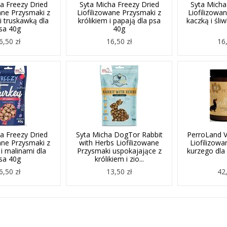
a Freezy Dried
Syta Micha Freezy Dried
Syta Micha
ane Przysmaki z
Liofilizowane Przysmaki z
Liofilizowa
i truskawką dla
królikiem i papają dla psa
kaczką i śli
sa 40g
40g
6,50 zł
16,50 zł
16,
a Freezy Dried
Syta Micha DogTor Rabbit
PerroLand V
ane Przysmaki z
with Herbs Liofilizowane
Liofilizowa
i malinami dla
Przysmaki uspokajające z
kurzego dla 
sa 40g
królikiem i zio...
6,50 zł
13,50 zł
42,