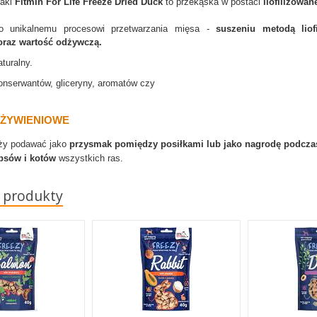
aki
Fitmin For Life Freeze Dried Duck
to przekąska w postaci
liofilizowan
o unikalnemu procesowi przetwarzania mięsa -
suszeniu metodą liofi
oraz wartość odżywczą.
turalny.
onserwantów, gliceryny, aromatów czy
 ŻYWIENIOWE
eży podawać jako
przysmak pomiędzy posiłkami lub jako nagrodę podczas
 psów i kotów
wszystkich ras.
 produkty