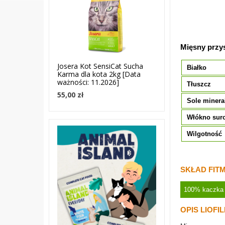
Mięsny przys
Josera Kot SensiCat Sucha
Białko
Karma dla kota 2kg [Data
ważności: 11.2026]
Tłuszcz
55,00 zł
Sole minera
Włókno sur
Wilgotność
SKŁAD FITM
100% kaczka
OPIS LIOFI