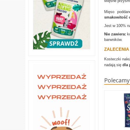
Mięsne przysm
Mięso poddan
smakowitość 
Jest w 100% na
Nie zawiera:
k
barwników.
ZALECENIA
Kosteczki nal
nadają się
dla
Polecamy