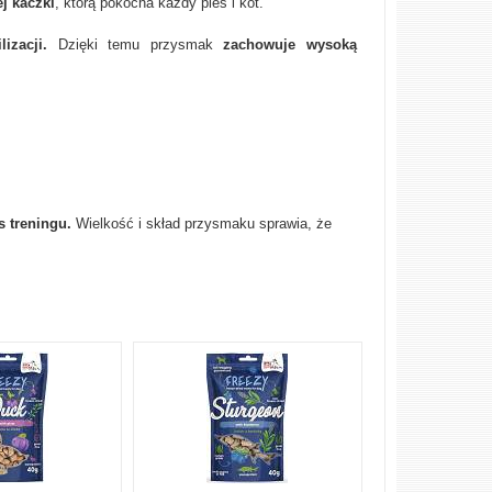
ej kaczki
, którą pokocha każdy pies i kot.
lizacji.
Dzięki temu przysmak
zachowuje wysoką
 treningu.
Wielkość i skład przysmaku sprawia, że