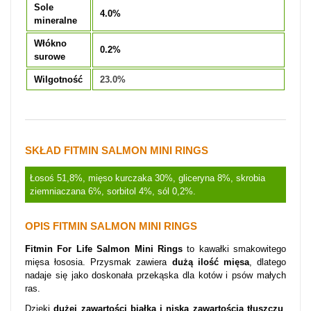
Sole
4.0%
mineralne
Włókno
0.2%
surowe
Wilgotność
23.0%
SKŁAD FITMIN SALMON
MINI RINGS
Łosoś 51,8%, mięso kurczaka 30%, gliceryna 8%, skrobia
ziemniaczana 6%, sorbitol 4%, sól 0,2%.
OPIS
FITMIN SALMON
MINI RINGS
Fitmin For Life Salmon Mini Rings
to kawałki smakowitego
mięsa łososia. Przysmak zawiera
dużą ilość mięsa
, dlatego
nadaje się jako doskonała przekąska dla kotów i psów małych
ras.
Dzięki
dużej zawartości białka i niską zawartością tłuszczu
,