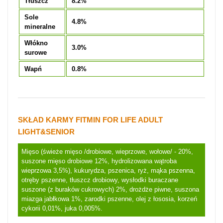
Tłuszcz
8.2%
Sole
4.8%
mineralne
Włókno
3.0%
surowe
Wapń
0.8%
SKŁAD KARMY FITMIN FOR LIFE ADULT
LIGHT&SENIOR
Mięso (świeże mięso /drobiowe, wieprzowe, wołowe/ - 20%,
suszone mięso drobiowe 12%, hydrolizowana wątroba
wieprzowa 3,5%), kukurydza, pszenica, ryż, mąka pszenna,
otręby pszenne, tłuszcz drobiowy, wysłodki buraczane
suszone (z buraków cukrowych) 2%, drożdże piwne, suszona
miazga jabłkowa 1%, zarodki pszenne, olej z łososia, korzeń
cykorii 0,01%, juka 0,005%.