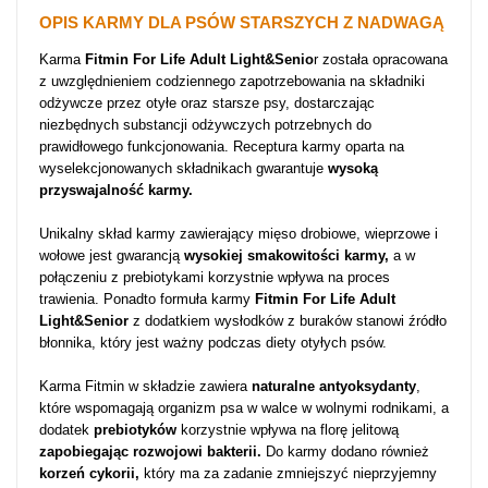
OPIS KARMY DLA PSÓW STARSZYCH Z NADWAGĄ
Karma
Fitmin For Life Adult Light&Senio
r została opracowana
z uwzględnieniem codziennego zapotrzebowania na składniki
odżywcze przez otyłe oraz starsze psy, dostarczając
niezbędnych substancji odżywczych potrzebnych do
prawidłowego funkcjonowania. Receptura karmy oparta na
wyselekcjonowanych składnikach gwarantuje
wysoką
przyswajalność karmy.
Unikalny skład karmy zawierający mięso drobiowe, wieprzowe i
wołowe jest gwarancją
wysokiej smakowitości karmy,
a w
połączeniu z prebiotykami korzystnie wpływa na proces
trawienia. Ponadto formuła karmy
Fitmin For Life Adult
Light&Senior
z dodatkiem wysłodków z buraków stanowi źródło
błonnika, który jest ważny podczas diety otyłych psów.
Karma Fitmin w składzie zawiera
naturalne antyoksydanty
,
które wspomagają organizm psa w walce w wolnymi rodnikami, a
dodatek
prebiotyków
korzystnie wpływa na florę jelitową
zapobiegając rozwojowi bakterii.
Do karmy dodano również
korzeń cykorii,
który ma za zadanie zmniejszyć nieprzyjemny