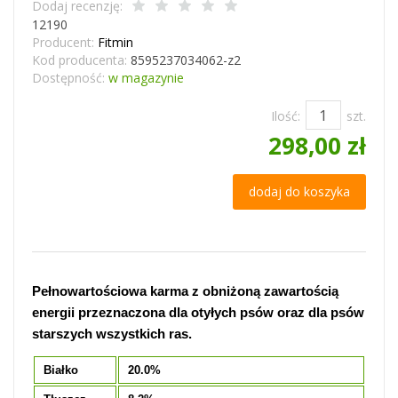
Dodaj recenzję:
12190
Producent:
Fitmin
Kod producenta:
8595237034062-z2
Dostępność:
w magazynie
Ilość:
szt.
298,00 zł
dodaj do koszyka
Pełnowartościowa karma z obniżoną zawartością
energii przeznaczona dla otyłych psów oraz dla psów
starszych wszystkich ras.
Białko
20.0%