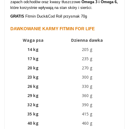
zapach odchodów oraz kwasy tłuszczowe
Omega 3 i Omega 6,
które korzystnie wpływają na stan skóry i sierści.
GRATIS
Fitmin Duck&Cod Roll przysmak 70g
DAWKOWANIE KARMY FITMIN FOR LIFE
Waga psa
Dzienna dawka
14 kg
205 g
17 kg
235 g
20 kg
270 g
23 kg
300 g
26 kg
330 g
29 kg
360 g
32 kg
390 g
35 kg
415 g
40 kg
460 g