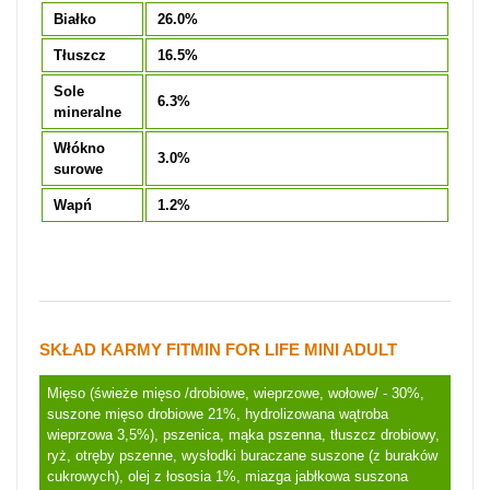
Białko
26.0%
Tłuszcz
16.5%
Sole
6.3%
mineralne
Włókno
3.0%
surowe
Wapń
1.2%
SKŁAD KARMY FITMIN FOR LIFE MINI ADULT
Mięso (świeże mięso /drobiowe, wieprzowe, wołowe/ - 30%,
suszone mięso drobiowe 21%, hydrolizowana wątroba
wieprzowa 3,5%), pszenica, mąka pszenna, tłuszcz drobiowy,
ryż, otręby pszenne, wysłodki buraczane suszone (z buraków
cukrowych), olej z łososia 1%, miazga jabłkowa suszona