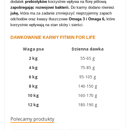
dodatek
prebiotyków
korzystnie wpływa na florę jelitową
zapobiegając rozwojowi bakterii.
Do karmy dodano również
jukę,
która ma za zadanie zmniejszyć nieprzyjemny zapach
odchodów oraz kwasy tłuszczowe
Omega 3 i Omega 6,
które
korzystnie wpływają na stan skóry i sierści.
DAWKOWANIE KARMY FITMIN FOR LIFE
Waga psa
Dzienna dawka
2 kg
55-65 g
4 kg
75-85 g
6 kg
95-105 g
8 kg
140-150 g
10 kg
160-170 g
12 kg
180-190 g
Polecamy produkty