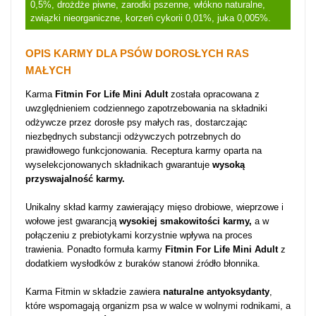
0,5%, drożdże piwne, zarodki pszenne, włókno naturalne,
związki nieorganiczne, korzeń cykorii 0,01%, juka 0,005%.
OPIS KARMY DLA PSÓW DOROSŁYCH RAS
MAŁYCH
Karma
Fitmin For Life Mini Adult
została opracowana z
uwzględnieniem codziennego zapotrzebowania na składniki
odżywcze przez dorosłe psy małych ras, dostarczając
niezbędnych substancji odżywczych potrzebnych do
prawidłowego funkcjonowania. Receptura karmy oparta na
wyselekcjonowanych składnikach gwarantuje
wysoką
przyswajalność karmy.
Unikalny skład karmy zawierający mięso drobiowe, wieprzowe i
wołowe jest gwarancją
wysokiej smakowitości karmy,
a w
połączeniu z prebiotykami korzystnie wpływa na proces
trawienia. Ponadto formuła karmy
Fitmin For Life Mini Adult
z
dodatkiem wysłodków z buraków stanowi źródło błonnika.
Karma Fitmin w składzie zawiera
naturalne antyoksydanty
,
które wspomagają organizm psa w walce w wolnymi rodnikami, a