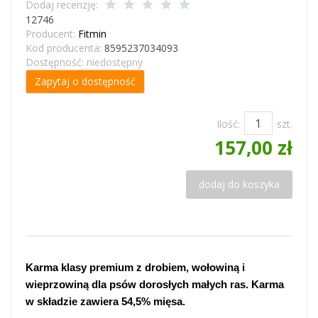
Dodaj recenzję:
12746
Producent:
Fitmin
Kod producenta:
8595237034093
Dostępność:
niedostępny
Zapytaj o dostępność
Ilość:
szt.
157,00 zł
dodaj do koszyka
Karma klasy premium z drobiem, wołowiną i
wieprzowiną dla psów dorosłych małych ras. Karma
w składzie zawiera 54,5% mięsa.