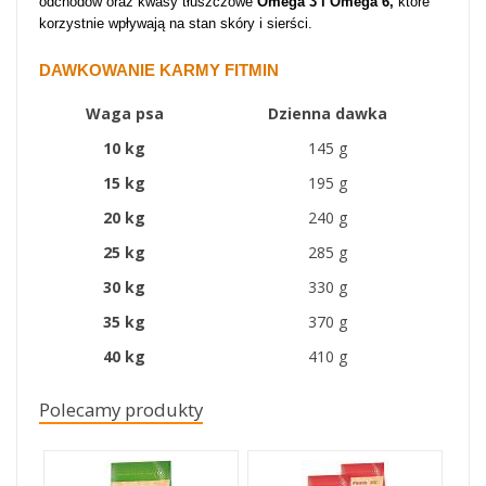
odchodów oraz kwasy tłuszczowe
Omega 3 i Omega 6,
które
korzystnie wpływają na stan skóry i sierści.
DAWKOWANIE KARMY FITMIN
Waga psa
Dzienna dawka
10 kg
145 g
15 kg
195 g
20 kg
240 g
25 kg
285 g
30 kg
330 g
35 kg
370 g
40 kg
410 g
Polecamy produkty