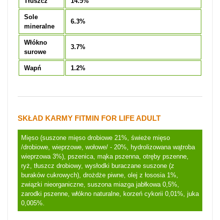
Tłuszcz
14.5%
Sole
6.3%
mineralne
Włókno
3.7%
surowe
Wapń
1.2%
SKŁAD KARMY FITMIN FOR LIFE ADULT
Mięso (suszone mięso drobiowe 21%, świeże mięso
/drobiowe, wieprzowe, wołowe/ - 20%, hydrolizowana wątroba
wieprzowa 3%), pszenica, mąka pszenna, otręby pszenne,
ryż, tłuszcz drobiowy, wysłodki buraczane suszone (z
buraków cukrowych), drożdże piwne, olej z łososia 1%,
związki nieorganiczne, suszona miazga jabłkowa 0,5%,
zarodki pszenne, włókno naturalne, korzeń cykorii 0,01%, juka
0,005%.