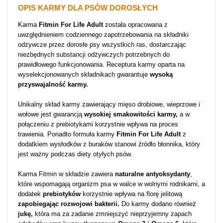
OPIS KARMY DLA PSÓW DOROSŁYCH
Karma
Fitmin For Life Adult
została opracowana z
uwzględnieniem codziennego zapotrzebowania na składniki
odżywcze przez dorosłe psy wszystkich ras, dostarczając
niezbędnych substancji odżywczych potrzebnych do
prawidłowego funkcjonowania. Receptura karmy oparta na
wyselekcjonowanych składnikach gwarantuje
wysoką
przyswajalność karmy.
Unikalny skład karmy zawierający mięso drobiowe, wieprzowe i
wołowe jest gwarancją
wysokiej smakowitości karmy,
a w
połączeniu z prebiotykami korzystnie wpływa na proces
trawienia. Ponadto formuła karmy
Fitmin For Life Adult
z
dodatkiem wysłodków z buraków stanowi źródło błonnika, który
jest ważny podczas diety otyłych psów.
Karma Fitmin w składzie zawiera
naturalne antyoksydanty
,
które wspomagają organizm psa w walce w wolnymi rodnikami, a
dodatek
prebiotyków
korzystnie wpływa na florę jelitową
zapobiegając rozwojowi bakterii.
Do karmy dodano również
jukę,
która ma za zadanie zmniejszyć nieprzyjemny zapach